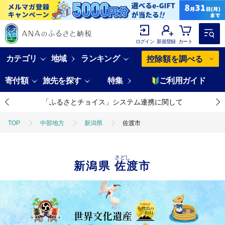
ログイン
新規登録
カート
カテゴリ
地域
ランキング
控除額を調べる
寄付額
旅先を探す
特集
ご利用ガイド
「ふるさとチョイス」システム連携に関して
TOP
中部地方
新潟県
佐渡市
さどし
新潟県
佐渡市