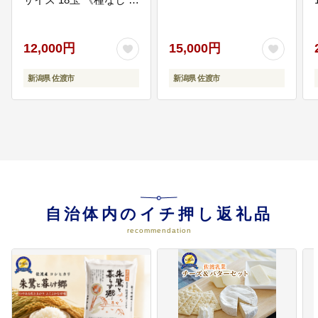
ける保健福祉の推進に活用するた
醇な甘み》マルハおけ
めの地域福祉基金へ積みながら、
さ柿ブランド195968-
持続的に活用させてい
0006
12,000円
15,000円
新潟県 佐渡市
新潟県 佐渡市
06
⑥子どもが元気な佐渡が島（たか
らじま）応援コース
元気で明るい子どもたちの未来の
ために子育て支援等の事業に活用
するほか、地域における児童福祉
の推進に活用するための子ども未
来応援基金へ積みながら、持続的
に活用させていただきます。
自治体内のイチ押し返礼品
07
⑦島の未来を拓く人づくり応援コ
recommendation
ース
佐渡の未来を担う子どもたちの教
育環境の整備事業に活用するほ
か、奨学金などの教育環境の充実
や芸術、文化及びスポーツ活動の
振興に活用するための教育文化振