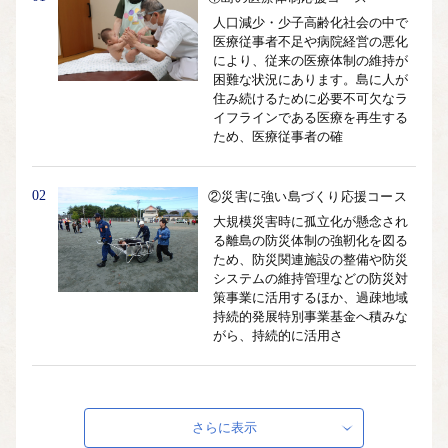
人口減少・少子高齢化社会の中で
医療従事者不足や病院経営の悪化
により、従来の医療体制の維持が
困難な状況にあります。島に人が
住み続けるために必要不可欠なラ
イフラインである医療を再生する
ため、医療従事者の確
02
②災害に強い島づくり応援コース
大規模災害時に孤立化が懸念され
る離島の防災体制の強靭化を図る
ため、防災関連施設の整備や防災
システムの維持管理などの防災対
策事業に活用するほか、過疎地域
持続的発展特別事業基金へ積みな
がら、持続的に活用さ
03
③世界文化遺産「佐渡島の金山」
応援コース
さらに表示
世界文化遺産に登録された「佐渡