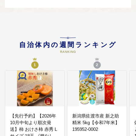
島の金山」に関係する文化財の保
存や活用を図るため、資産の整備
や維持管理、保存団体への支援な
ど、資産を次世代に継承するため
の事業に活用するほか、世界遺産
基金へ積立てながら持
自治体内の週間ランキング
04
④移住定住・起業の島応援コース
RANKING
生産年齢人口の増加に向け、佐渡
で起業する若者への支援やお試し
1
2
住宅・空き家の改修整備の拡充な
ど受入体制の整備に活用するほ
か、過疎地域自立促進特別事業基
金へ積みながら、持続的に活用さ
せていただきます。
05
⑤健康寿命日本一の島応援コース
【先行予約】【2026年
新潟県佐渡市産 新之助
高齢者が元気に活躍できるよう、
10月中旬より順次発
精米 5kg【令和7年米】
働く場や学びの場の提供や温泉な
送】柿 おけさ柿 赤秀 L
195952-0002
どを活用した健康づくりの支援等
サイズ 18玉 《種なし 芳
の事業に活用するほか、地域にお