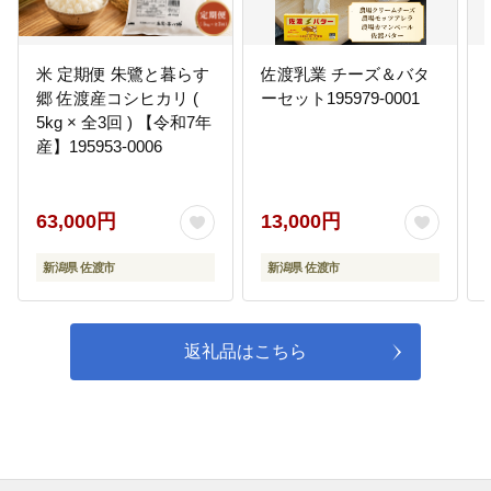
興基金へ積みながら、持続的に活
用させていただきます。
米 定期便 朱鷺と暮らす
佐渡乳業 チーズ＆バタ
08
⑧トキと暮らす環境の島づくり応
郷 佐渡産コシヒカリ (
ーセット195979-0001
援コース
5kg × 全3回 ) 【令和7年
トキと共生するための環境保全の
産】195953-0006
取組みや環境学習及び普及啓発等
の事業に活用するほか、トキの保
護増殖及びトキの環境整備に活用
63,000円
13,000円
するためのトキ環境整備基金へ積
みながら、持続的に活用させてい
ただきます。
新潟県 佐渡市
新潟県 佐渡市
09
⑨佐渡ジオパーク応援コース
返礼品はこちら
佐渡島に残る貴重な大地の資産を
保全し、学習や教育への活用やジ
オツーリズムの推進を図りなが
ら、佐渡ジオパークの魅力を島内
外に発信するため、教育文化振興
基金へ積み、持続的に活用させて
いただきます。