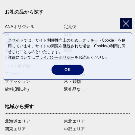
お礼の品から探す
ANAオリジナル
定期便
酒
肉類
当サイトでは、サイト利便性向上のため、クッキー（Cookie）を使
加工食品
旅行・宿泊・体験
用しています。サイトの閲覧を継続された場合、Cookieの利用に同
魚介類
麺類
意したことものといたします。
詳細については
プライバシーポリシー
をお読みください。
日用品・雑貨
野菜
パン・菓子類
電化製品
OK
フルーツ
卵・乳製品
ファッション
米・穀物
飲料(酒以外)
返礼品なし
地域から探す
北海道エリア
東北エリア
関東エリア
中部エリア