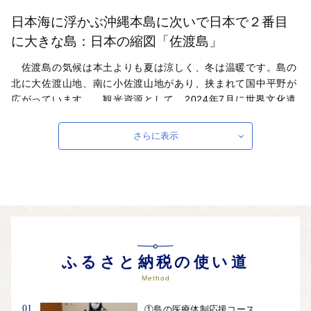
日本海に浮かぶ沖縄本島に次いで日本で２番目
に大きな島：日本の縮図「佐渡島」
佐渡島の気候は本土よりも夏は涼しく、冬は温暖です。島の
北に大佐渡山地、南に小佐渡山地があり、挟まれて国中平野が
広がっています。 観光資源として、2024年7月に世界文化遺
産に登録された「佐渡島の金山」をはじめ、国際保護鳥トキ・
佐渡おけさ・鬼太鼓・能・花など豊富で、ダイビングやトレッ
さらに表示
キング、釣りを楽しみに通われている方も多くいらっしゃいま
す。 佐渡の味覚は、マグロ・寒ブリ・イカ・南蛮エビ・牡蠣
などの海の幸、山菜・キノコなどの山の幸。おけさ柿・りん
ご・みかん・いちご・洋梨・黒いちじくなどの果樹。そして、
世界農業遺産にも認定され評価の高いお米があります。蔵元も
多く、地酒ファンには垂涎の島と言えるでしょう。
自治体ホームページは
こちら
（外部サイト）
ふるさと納税の使い道
外部サイトへ遷移します。
Method
個人情報の保護は遷移先サイトの方針に従います。
01
①島の医療体制応援コース