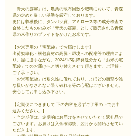
「青天の霹靂」は、農薬の散布回数や肥料において、青森
県の定めた厳しい基準を厳守しております。
更には収穫後に、タンパク質、アミロース等の成分検査で
合格したもののみが「青天の霹靂」として販売される青森
県の米作りのプライドをかけたお米です。
【お米専用の「宅配袋」でお届けします】
出荷効率化・梱包資材の高騰・環境への配慮等の理由によ
り、誠に勝手ながら、2024/1/5以降発送分から「お米の宅
配袋」でのお届けへと切り替えさせて頂きます。ご理解・
ご了承下さい。
「お米宅配袋」は耐久性に優れており、よほどの衝撃や雑
な扱いがなされない限り破れる等の心配はございません。
安心してお申し込み下さい。
【定期便につきまして 下の内容を必ずご了承の上でお申
込みください。】
・当定期便は、定期的にお届けをさせていただく返礼品で
ございます。お届けは入金確認後、翌月から開始させてい
ただきます。