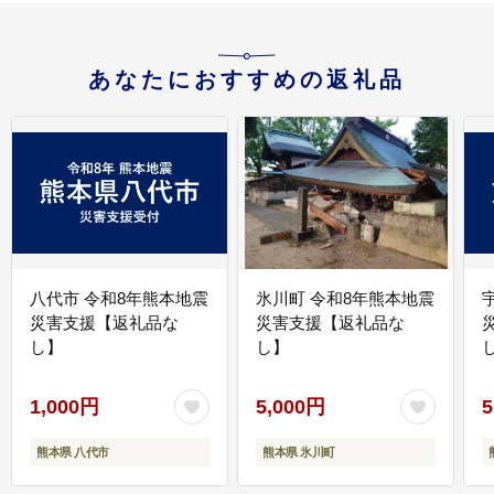
あなたにおすすめの返礼品
八代市 令和8年熊本地震
氷川町 令和8年熊本地震
災害支援【返礼品な
災害支援【返礼品な
し】
し】
し
1,000円
5,000円
5
熊本県 八代市
熊本県 氷川町