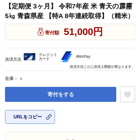
【定期便 3ヶ月】 令和7年産 米 青天の霹靂
5㎏ 青森県産 【特A 8年連続取得】（精米）
51,000円
寄付額
クレジット
ANA Pay
カード
決済方法
決済方法ごとに決済上限額が異なります。
在庫：
○
寄付をする
URLをコピー
お気に入