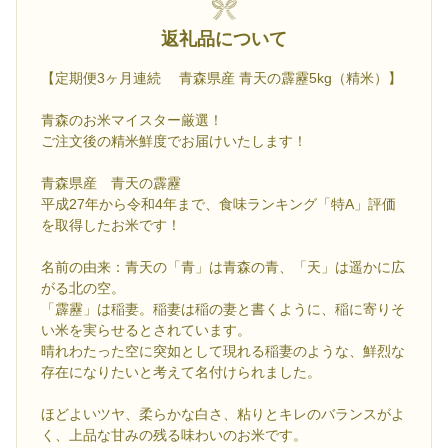
返礼品について
【定期便3ヶ月連続 青森県産 青天の霹靂5kg（精米）】
青森のお米マイスター厳選！
ご注文後の精米鮮度でお届けいたします！
青森県産 青天の霹靂
平成27年から令和4年まで、食味ランキング「特A」評価
を取得したお米です！
名前の由来：青天の「青」は青森の青、「天」は遥かに広
がる北の空。
「霹靂」は稲妻。稲妻は稲の妻と書くように、稲に寄りそ
い米を実らせるとされています。
晴れわたった空に突如として現れる稲妻のような、鮮烈な
存在になりたいと考えて名付けられました。
ほどよいツヤ、柔らかな白さ、粘りとキレのバランスがよ
く、上品な甘みの残る味わいのお米です。