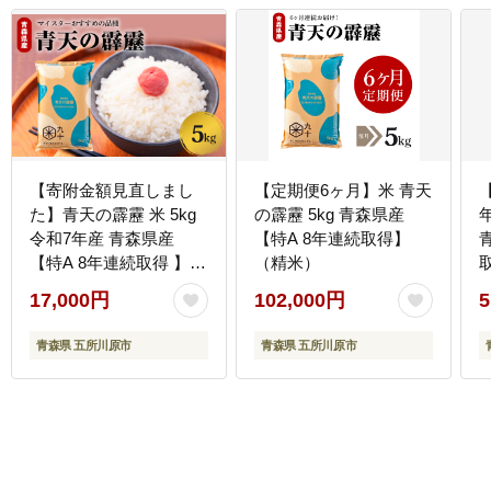
【寄附金額見直しまし
【定期便6ヶ月】米 青天
た】青天の霹靂 米 5kg
の霹靂 5kg 青森県産
令和7年産 青森県産
【特A 8年連続取得】
【特A 8年連続取得 】
（精米）
（精米） 晴天の霹靂
17,000円
102,000円
5
青森県 五所川原市
青森県 五所川原市