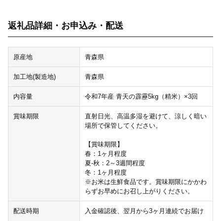
返礼品詳細・お申込み・配送
原産地
青森県
加工地(製造地)
青森県
内容量
令和7年産 青天の霹靂5kg（精米）×3回
賞味期限
直射日光、高温多湿を避けて、涼しく暗い
場所で保管してください。
【賞味期限】
春：1ヶ月程度
夏-秋：2～3週間程度
冬：1ヶ月程度
※お米は生鮮食品です。賞味期限にかかわ
らずお早めにお召し上がりください。
配送時期
入金確認後、翌月から3ヶ月連続でお届け