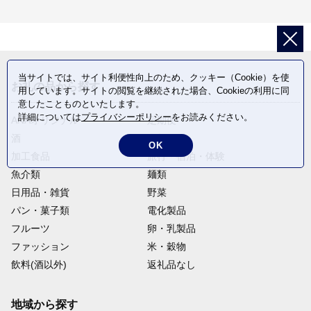
当サイトでは、サイト利便性向上のため、クッキー（Cookie）を使
お礼の品から探す
用しています。サイトの閲覧を継続された場合、Cookieの利用に同
意したことものといたします。
詳細については
プライバシーポリシー
をお読みください。
ANAオリジナル
定期便
酒
肉類
OK
加工食品
旅行・宿泊・体験
魚介類
麺類
日用品・雑貨
野菜
パン・菓子類
電化製品
フルーツ
卵・乳製品
ファッション
米・穀物
飲料(酒以外)
返礼品なし
地域から探す