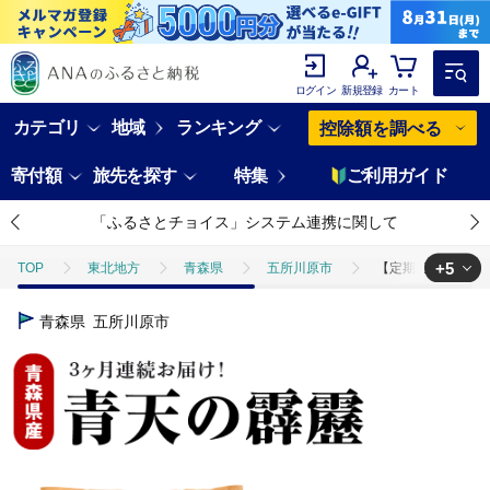
ログイン
新規登録
カート
カテゴリ
地域
ランキング
控除額を調べる
寄付額
旅先を探す
特集
ご利用ガイド
「ふるさとチョイス」システム連携に関して
+5
TOP
東北地方
青森県
五所川原市
【定期便 3ヶ月】 
TOP
米・穀物
【定期便 3ヶ月】 令和7年産 米 青天の霹靂 5㎏ 青
青森県
五所川原市
TOP
米・穀物
米
【定期便 3ヶ月】 令和7年産 米 青天の霹
TOP
米・穀物
米
精米
【定期便 3ヶ月】 令和7年産 
TOP
米・穀物
米
ほかの米
【定期便 3ヶ月】 令和7年
TOP
定期便
【定期便 3ヶ月】 令和7年産 米 青天の霹靂 5㎏ 青森