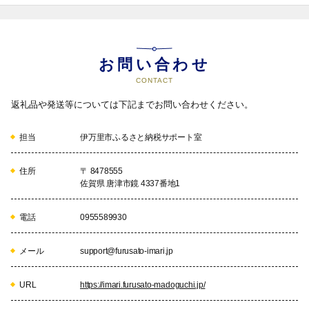
お問い合わせ
CONTACT
返礼品や発送等については下記までお問い合わせください。
担当
伊万里市ふるさと納税サポート室
住所
〒 8478555
佐賀県 唐津市鏡 4337番地1
電話
0955589930
メール
support@furusato-imari.jp
URL
https://imari.furusato-madoguchi.jp/