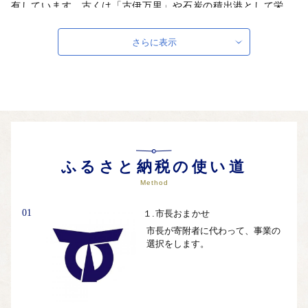
有しています。古くは「古伊万里」や石炭の積出港として栄
え、近年では、造船・IC関連産業・木材関連産業等の近代的な
工業港としても発展を遂げています。また、「古伊万里文化」
さらに表示
の香りが漂う焼き物などを市内の随所で見ることができ、四季
折々に往時の面影がしのばれる風光明媚なまちです。
ふるさと納税の使い道
Method
01
１.市長おまかせ
市長が寄附者に代わって、事業の
選択をします。