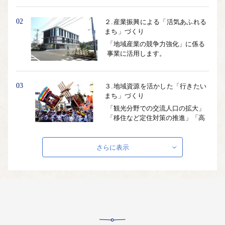
02
２.産業振興による「活気あふれる
まち」づくり
「地域産業の競争力強化」に係る
事業に活用します。
03
３.地域資源を活かした「行きたい
まち」づくり
「観光分野での交流人口の拡大」
「移住など定住対策の推進」「高
等教育機関との連携」に係る事業
に活用します。
さらに表示
04
４.市民みんなで「子育てしやすい
まち」づくり
「妊娠・出産・子育ての切れ目の
ない支援」「男女協働参画社会の
構築」に係る事業に活用します。