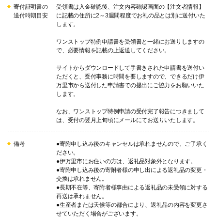
寄付証明書の
受領書は入金確認後、注文内容確認画面の【注文者情報】
送付時期目安
に記載の住所に2～3週間程度でお礼の品とは別に送付いた
します。
ワンストップ特例申請書を受領書と一緒にお送りしますの
で、必要情報を記載の上返送してください。
サイトからダウンロードして手書きされた申請書を送付い
ただくと、受付事務に時間を要しますので、できるだけ伊
万里市から送付した申請書での提出にご協力をお願いいた
します。
なお、ワンストップ特例申請の受付完了報告につきまして
は、受付の翌月上旬頃にメールにてお送りいたします。
備考
●寄附申し込み後のキャンセルは承れませんので、ご了承く
ださい。
●伊万里市にお住いの方は、返礼品対象外となります。
●寄附申し込み後の寄附者様の申し出による返礼品の変更・
交換は承れません。
●長期不在等、寄附者様事由による返礼品の未受領に対する
再送は承れません。
●生産者または天候等の都合により、返礼品の内容を変更さ
せていただく場合がございます。