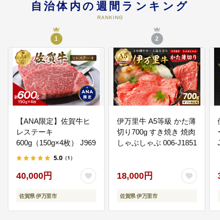
自治体内の週間ランキング
05
５.時代にあった都市づくりで「安
RANKING
心で住みたいまち」づくり
「医療体制の確保」「ふるさとづ
1
2
くりの推進」「住民が地域防災の
担い手となる環境の確保」「地域
連携による経済・生活圏の形成」
「地域における身近な移動手段の
確保」に係る事業に活用します。
【ANA限定】佐賀牛ヒ
伊万里牛 A5等級 かた薄
レステーキ
切り700g すき焼き 焼肉
600g（150g×4枚） J969
しゃぶしゃぶ 006-J1851
5.0
（1）
40,000円
18,000円
佐賀県 伊万里市
佐賀県 伊万里市