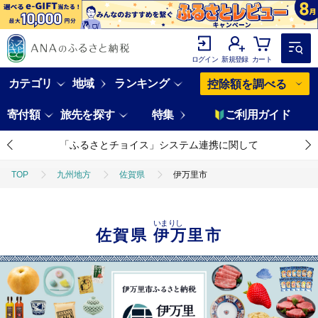
ログイン
新規登録
カート
カテゴリ
地域
ランキング
控除額を調べる
寄付額
旅先を探す
特集
ご利用ガイド
「ふるさとチョイス」システム連携に関して
TOP
九州地方
佐賀県
伊万里市
いまりし
佐賀県
伊万里市