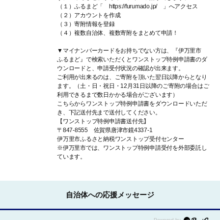
（１）ふるまど「 https://furumado.jp/ 」へアクセス
（２）アカウントを作成
（３）寄附情報を登録
（４）複数自治体、複数寄附をまとめて申請！
▼マイナンバーカードをお持ちでない方は、『伊万里市
ふるまど』で検索いただくとワンストップ特例申請書のダ
ウンロードと、申請受付状況の確認が出来ます。
ご利用が出来るのは、ご寄附を頂いた翌日以降からとなり
ます。（土・日・祝日・12月31日以降のご寄附の場合はご
利用できるまで数日かかる場合がございます）
こちらからワンストップ特例申請書をダウンロードいただ
き、下記送付先まで送付してください。
【ワンストップ特例申請書送付先】
〒847-8555 佐賀県唐津市鏡4337-1
伊万里市ふるさと納税ワンストップ受付センター
※伊万里市では、ワンストップ特例申請受付を外部委託し
ています。
自治体への応援メッセージ