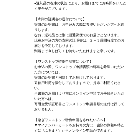
●返礼品の在庫の状況により、お届けまでにお時間をいただ
く場合がございます。
【寄附の証明書の送付について】
寄附の証明書は、お申込みの際に希望いただいた方へお送
りします。
なお、返礼品とは別に普通郵便でのお届けとなります。
現在お申込の方の寄附の証明書は、２～３週間程度でのお
届けを予定しております。
到着まで今しばらくお待ちいただけますと幸いです。
【ワンストップ特例申請書について】
お申込の際、ワンストップ申請書類の郵送を希望いただい
た方については、
寄附の証明書と同封してお届けしております。
返信用封筒を添付しておりますので、是非ご利用くださ
い。
※書類のお届けより前にオンライン申請でお手続きいただ
いた方へは、
寄附金受領証明書とワンストップ申請書類の送付は行って
おりません。
【急ぎワンストップ特例申請をされたい方へ】
▼マイナンバーカードをお持ちの方は、書類の到着を待た
ずに「ふるまど」からオンライン申請ができます。