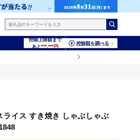
控除上限額まで
控除額を調べる
あと
***,***円
モスライス すき焼き しゃぶしゃぶ
1848