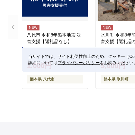
八代市 令和8年熊本地震 災
氷川町 令和8年
害支援【返礼品なし】
害支援【返礼品
当サイトでは、サイト利便性向上のため、クッキー（Coo
詳細については
プライバシーポリシー
をお読みください
1,000円
5,000円
熊本県 八代市
熊本県 氷川町