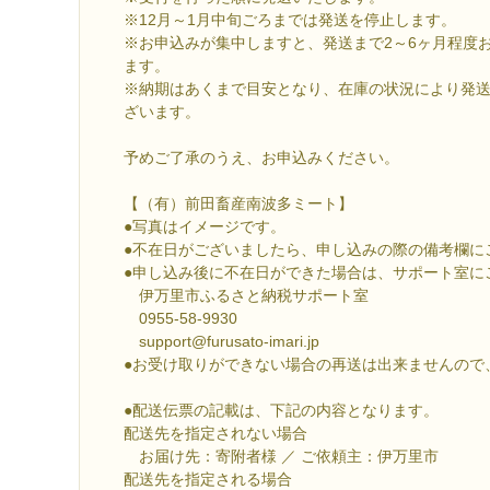
※12月～1月中旬ごろまでは発送を停止します。
※お申込みが集中しますと、発送まで2～6ヶ月程度
ます。
※納期はあくまで目安となり、在庫の状況により発
ざいます。
予めご了承のうえ、お申込みください。
【（有）前田畜産南波多ミート】
●写真はイメージです。
●不在日がございましたら、申し込みの際の備考欄に
●申し込み後に不在日ができた場合は、サポート室に
伊万里市ふるさと納税サポート室
0955-58-9930
support@furusato-imari.jp
●お受け取りができない場合の再送は出来ませんので
●配送伝票の記載は、下記の内容となります。
配送先を指定されない場合
お届け先：寄附者様 ／ ご依頼主：伊万里市
配送先を指定される場合