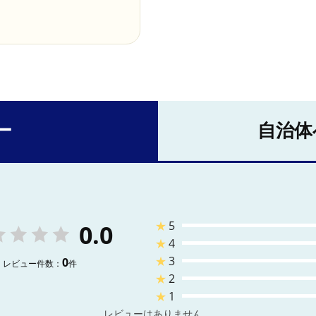
ー
自治体
★
5
0.0
★
4
★
3
0
レビュー件数：
件
★
2
★
1
レビューはありません。