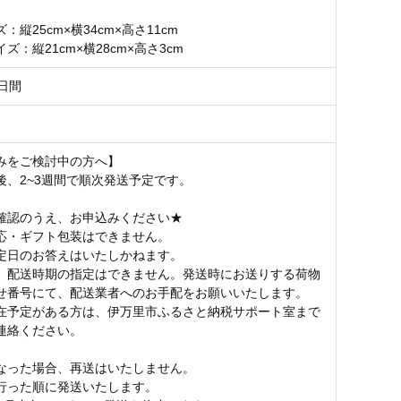
：縦25cm×横34cm×高さ11cm
ズ：縦21cm×横28cm×高さ3cm
日間
みをご検討中の方へ】
後、2~3週間で順次発送予定です。
確認のうえ、お申込みください★
応・ギフト包装はできません。
定日のお答えはいたしかねます。
、配送時期の指定はできません。発送時にお送りする荷物
せ番号にて、配送業者へのお手配をお願いいたします。
在予定がある方は、伊万里市ふるさと納税サポート室まで
連絡ください。
なった場合、再送はいたしません。
行った順に発送いたします。