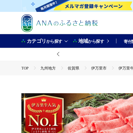
カテゴリ
地域
から探す
から探す
寄付
TOP
九州地方
佐賀県
伊万里市
伊万里牛 
TOP
肉
牛肉
黒毛和牛
伊万里牛 A5 モモ
TOP
肉
牛肉
すき焼き(牛肉)
伊万里牛 A5
TOP
肉
牛肉
しゃぶしゃぶ(牛肉)
伊万里牛
TOP
肉
牛肉
焼肉(牛肉)
伊万里牛 A5 モ
TOP
肉
牛肉
ほかの牛肉
伊万里牛 A5 モ