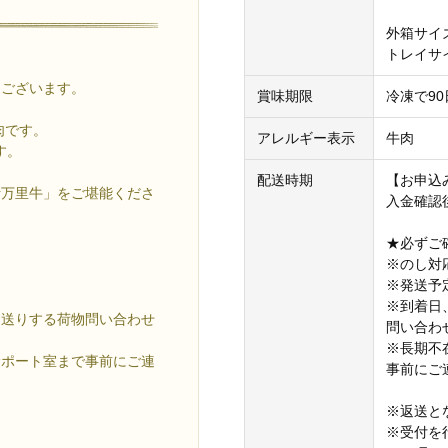
外箱サイズ
トレイサイ
うございます。
賞味期限
冷凍で90
肉です。
アレルギー表示
牛肉
す。
配送時期
【お申込
伊万里牛」をご堪能くださ
入金確認
★必ずご
※のし対
※発送予
※到着日
お送りする荷物問い合わせ
問い合わ
。
※長期不
サポート室まで事前にご連
事前にご
※返送と
※受付を