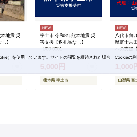
熊本地震 災
宇土市 令和8年熊本地震 災
八代市向け
なし】
害支援【返礼品なし】
県富士吉
_U00-0001
への支援
kie）を使用しています。サイトの閲覧を継続された場合、Cookie
。
5,000円
1,000
熊本県 宇土市
山梨県 富