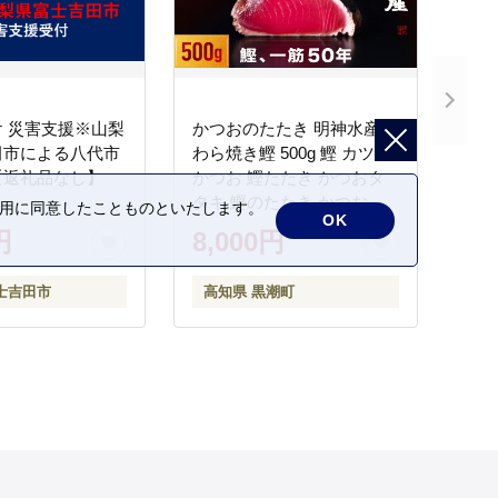
 災害支援※山梨
かつおのたたき 明神水産
田市による八代市
わら焼き鰹 500g 鰹 カツオ
【返礼品なし】
かつお 鰹たたき かつおタ
タキ 鰹のたたき かつおの
の利用に同意したことものといたします。
OK
タタキ 藁焼き わら焼き 魚
円
8,000円
さかな 海鮮 刺身 お刺身 冷
凍 ご家庭用 グルメ 特産品
士吉田市
高知県 黒潮町
ご当地 本場 高知 黒潮町 ギ
フト 贈答品 人気 返礼品 ふ
るさと納税 魚介類 高知県
産 土佐名物 高知県 高評価
食卓 ご飯のお供 父の日 ギ
フト プレゼント[1669]