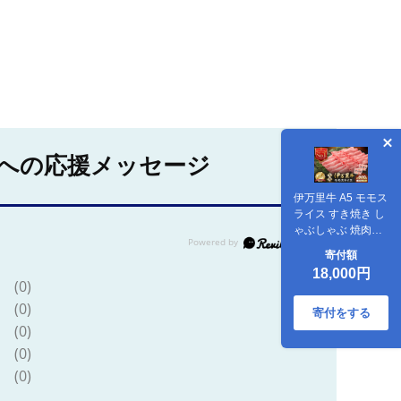
への応援メッセージ
伊万里牛 A5 モモス
ライス すき焼き し
ゃぶしゃぶ 焼肉用
800g 001-J1848
寄付額
18,000円
(0)
(0)
寄付をする
(0)
(0)
(0)