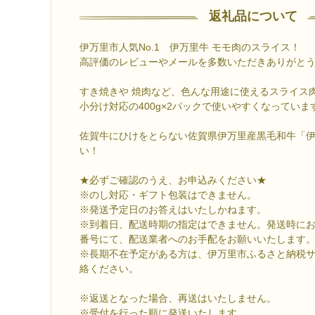
返礼品について
伊万里市人気No.1 伊万里牛 モモ肉のスライス！
高評価のレビューやメールを多数いただきありがと
すき焼きや 焼肉など、色んな用途に使えるスライス
小分け対応の400g×2パックで使いやすくなっていま
佐賀牛にひけをとらない佐賀県伊万里産黒毛和牛「
い！
★必ずご確認のうえ、お申込みください★
※のし対応・ギフト包装はできません。
※発送予定日のお答えはいたしかねます。
※到着日、配送時期の指定はできません。発送時に
番号にて、配送業者へのお手配をお願いいたします
※長期不在予定がある方は、伊万里市ふるさと納税
絡ください。
※返送となった場合、再送はいたしません。
※受付を行った順に発送いたします。