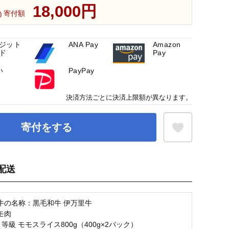
18,000円
寄付額
ジット
ANA Pay
Amazon
ド
Pay
い
PayPay
決済方法ごとに決済上限額が異なります。
寄付をする
配送
お気に入り登録
牛の名称：黒毛和牛 伊万里牛
モ肉
等級 モモスライス800g（400g×2パック）