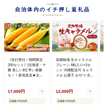
す。
自治体内のイチ押し返礼品
05
村長におまかせ
recommendation
村長が選定する事業に活用させて
いただきます。
《先行受付／期間限定
花畑牧場 生キャラメル
200セット》[北海道・十
プレーン 8粒入り×3セ
勝 美しい村] 早い者勝
ット 沖縄配送可 キャラ
ち！！産地直送★太陽
メル お菓子 おやつ 冷蔵
の恵みを限りなく浴び
[002-0082]
たもぎたてとうもろこ
し／とうきび（スイー
17,000円
12,000円
トコーン） 10本 とうも
ろこし トウモロコシ コ
北海道 中札内村
北海道 中札内村