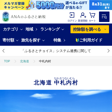
ログイン
新規登録
カート
カテゴリ
地域
ランキング
控除額を調べる
寄付額
旅先を探す
特集
ご利用ガイド
「ふるさとチョイス」システム連携に関して
TOP
北海道
中札内村
なかさつないむら
北海道
中札内村