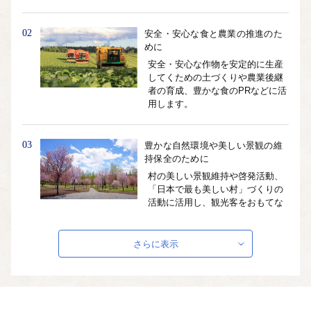
02
安全・安心な食と農業の推進のた
めに
安全・安心な作物を安定的に生産
してくための土づくりや農業後継
者の育成、豊かな食のPRなどに活
用します。
03
豊かな自然環境や美しい景観の維
持保全のために
村の美しい景観維持や啓発活動、
「日本で最も美しい村」づくりの
活動に活用し、観光客をおもてな
しする体制を整えます。
さらに表示
04
文化や芸術・教育の振興のために
音楽をとおして人づくり、仲間づ
くり、そして音楽とアートの村づ
くりを目指す取り組みに活用しま