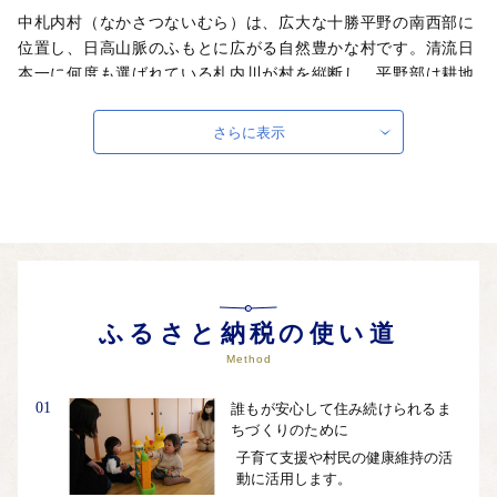
中札内村（なかさつないむら）は、広大な十勝平野の南西部に
位置し、日高山脈のふもとに広がる自然豊かな村です。清流日
本一に何度も選ばれている札内川が村を縦断し、平野部は耕地
防風林で囲まれた十勝の自然を象徴しています。2016年には
「日本で最も美しい村」連合へ加盟し、景観の美しさだけでな
さらに表示
く住む人々が美しく健康でいられるようなまちづくりに取り組
んでいます。また、音楽やアートなど心を豊かにする文化活動
にも力を入れており、ふるさと納税の寄附金を活用したフルコ
ンサートピアノの購入や音楽コンサートの開催などを行ってい
ます。
自治体ホームページは
こちら
（外部サイト）
外部サイトへ遷移します。
ふるさと納税の使い道
個人情報の保護は遷移先サイトの方針に従います。
Method
01
誰もが安心して住み続けられるま
ちづくりのために
子育て支援や村民の健康維持の活
動に活用します。