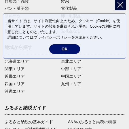
日用品・雑貨
野菜
パン・菓子類
電化製品
フルーツ
卵・乳製品
当サイトでは、サイト利便性向上のため、クッキー（Cookie）を使
ファッション
米・穀物
用しています。サイトの閲覧を継続された場合、Cookieの利用に同
飲料(酒以外)
返礼品なし
意したことものといたします。
詳細については
プライバシーポリシー
をお読みください。
地域から探す
OK
北海道エリア
東北エリア
関東エリア
中部エリア
近畿エリア
中国エリア
四国エリア
九州エリア
沖縄エリア
ふるさと納税ガイド
ふるさと納税の基本ガイド
ANAのふるさと納税の特徴