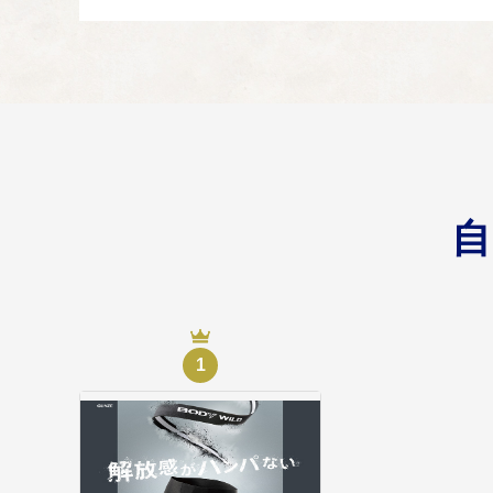
福祉のために
04
誰もが安心して健康に
教育のために
05
文化財の保存や、多様
1
環境保全のために
06
名勝「天橋立」の保全