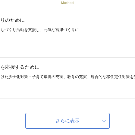
Method
くりのために
まちづくり活動を支援し、元気な宮津づくりに
来を応援するために
向けた少子化対策・子育て環境の充実、教育の充実、総合的な移住定住対策を
舎整備のために
かれた宮津の窓となる市庁舎整備のために
さらに表示