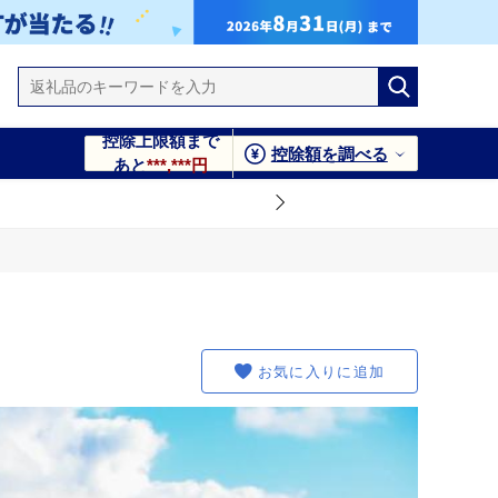
控除上限額まで
控除額を調べる
あと
***,***円
お気に入りに追加