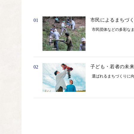
市民によるまちづ
01
市民団体などの多彩な
子ども・若者の未
02
選ばれるまちづくりに
市民と海を繋ぐ庁
03
市民に開かれ、海に開