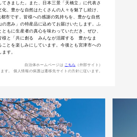
してきました。また、日本三景「天橋立」に代表さ
文化、豊かな自然はたくさんの人々を魅了し続け、
観光都市です。皆様への感謝の気持ちを、豊かな自然
山の恵み」の特産品に込めてお届けいたします。ふ
とともに生産者の真心を味わっていただき、ぜひ、
皆様と「共に創る みんなが活躍する 豊かなま
きることを楽しみにしています。今後とも宮津市への
します。
自治体ホームページは
こちら
（外部サイト）
します。
個人情報の保護は遷移先サイトの方針に従います。