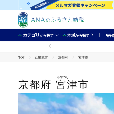
カテゴリ
地域
から探す
から探す
寄付
TOP
近畿地方
京都府
宮津市
みやづし
京都府
宮津市