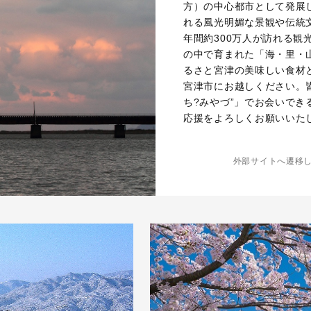
方）の中心都市として発展
れる風光明媚な景観や伝統
年間約300万人が訪れる
の中で育まれた「海・里・
るさと宮津の美味しい食材
宮津市にお越しください。
ち?みやづ”」でお会いで
応援をよろしくお願いいた
外部サイトへ遷移