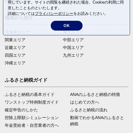
飲料(酒以外)
返礼品なし
用しています。サイトの閲覧を継続された場合、Cookieの利用に同
意したことものといたします。
詳細については
プライバシーポリシー
をお読みください。
地域から探す
OK
北海道エリア
東北エリア
関東エリア
中部エリア
近畿エリア
中国エリア
四国エリア
九州エリア
沖縄エリア
ふるさと納税ガイド
ふるさと納税の基本ガイド
ANAのふるさと納税の特徴
ワンストップ特例制度ガイド
はじめての方へ
確定申告のしかた
ふるさと納税の流れ
控除上限額シミュレーション
動画でわかるANAのふるさと
納税
年金受給者・自営業者の方へ