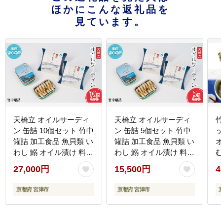
ほかにこんな返礼品を
見ています。
天橋立 オイルサーディ
天橋立 オイルサーディ
ン 缶詰 10個セット 竹中
ン 缶詰 5個セット 竹中
罐詰 加工食品 魚貝類 い
罐詰 加工食品 魚貝類 い
わし 鰯 オイル漬け 料理
わし 鰯 オイル漬け 料理
つまみ トッピング 非常
つまみ トッピング 非常
27,000円
15,500円
4
食 お酒 酒 土産
食 お酒 酒 土産
京都府 宮津市
京都府 宮津市