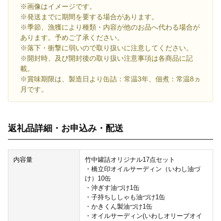
※画像はイメージです。
※発送までに期間を要する場合があります。
※季節、漁獲により種類・内容が他のお品へ代わる場合が
あります。予めご了承ください。
※落下・衝撃に弱いので取り扱いに注意してください。
※開封時、及び開封後の取り扱い注意事項は各商品に記
載。
※賞味期限は、製造日より缶詰：常温3年、佃煮：常温8ヵ
月です。
返礼品詳細・お申込み・配送
内容量
竹中罐詰オリジナル17点セット
・橋立印オイルサーディン（いわし油づ
け）10缶
・沖ぎす油づけ1缶
・子持ちししゃも油づけ1缶
・かきくん製油づけ1缶
・オイルサーディン(いわしオリーブオイ