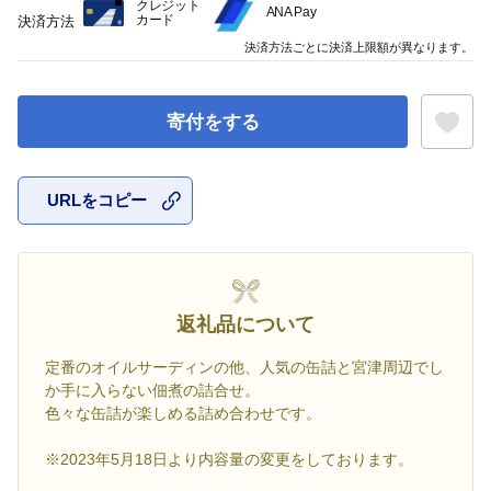
クレジット
ANA Pay
カード
決済方法
決済方法ごとに決済上限額が異なります。
寄付をする
URLをコピー
お気に入
返礼品について
定番のオイルサーディンの他、人気の缶詰と宮津周辺でし
か手に入らない佃煮の詰合せ。
色々な缶詰が楽しめる詰め合わせです。
※2023年5月18日より内容量の変更をしております。