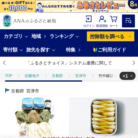
ログイン
新規登録
カート
カテゴリ
地域
ランキング
控除額を調べる
寄付額
旅先を探す
特集
ご利用ガイド
「ふるさとチョイス」システム連携に関して
+1
TOP
近畿地方
京都府
宮津市
竹中罐詰 オリジナルセ
TOP
加工食品
缶詰・瓶詰
魚(缶詰・瓶詰)
竹中罐詰 
京都府
宮津市