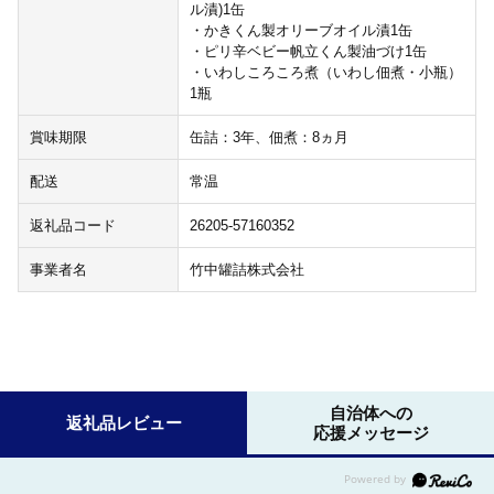
ル漬)1缶
・かきくん製オリーブオイル漬1缶
・ピリ辛ベビー帆立くん製油づけ1缶
・いわしころころ煮（いわし佃煮・小瓶）
1瓶
賞味期限
缶詰：3年、佃煮：8ヵ月
配送
常温
返礼品コード
26205-57160352
事業者名
竹中罐詰株式会社
自治体への
返礼品レビュー
応援メッセージ