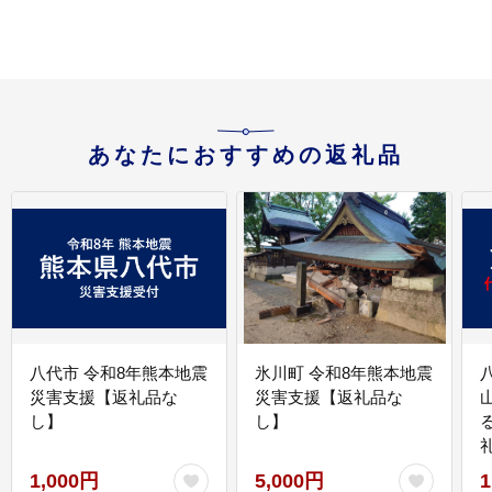
あなたにおすすめの返礼品
八代市 令和8年熊本地震
氷川町 令和8年熊本地震
災害支援【返礼品な
災害支援【返礼品な
し】
し】
1,000円
5,000円
1