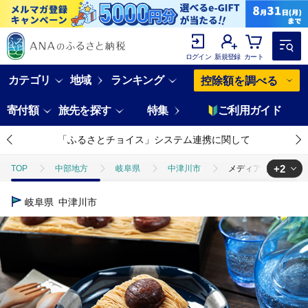
ログイン
新規登録
カート
カテゴリ
地域
ランキング
控除額を調べる
寄付額
旅先を探す
特集
ご利用ガイド
「ふるさとチョイス」システム連携に関して
+2
TOP
中部地方
岐阜県
中津川市
メディアで多数紹介 賞
TOP
フルーツ
ほかのフルーツ
メディアで多数紹介 賞味期限
岐阜県
中津川市
TOP
パン・菓子類
洋菓子
ケーキ
メディアで多数紹介