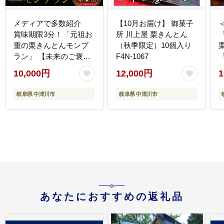
メディアで多数紹介
【10月お届け】 御菓子
賞味期限3分！「元祖お
所 川上屋 栗きんとん
重の栗きんとんモンブ
（秋季限定）10個入り
ラン」 【未来のご褒
F4N-1067
美】スイーツ 栗 モンブ
箱
10,000円
12,000円
1
ラン くりきんとん デザ
ート ご褒美 お取り寄せ
岐阜県 中津川市
岐阜県 中津川市
くり お菓子 菓子 F4N-
2298
あなたにおすすめの返礼品