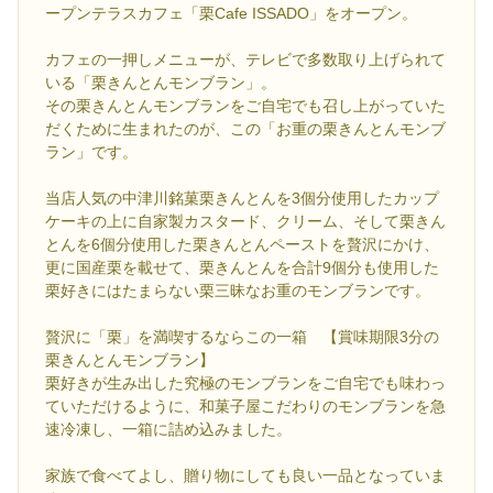
ープンテラスカフェ「栗Cafe ISSADO」をオープン。
カフェの一押しメニューが、テレビで多数取り上げられて
いる「栗きんとんモンブラン」。
その栗きんとんモンブランをご自宅でも召し上がっていた
だくために生まれたのが、この「お重の栗きんとんモンブ
ラン」です。
当店人気の中津川銘菓栗きんとんを3個分使用したカップ
ケーキの上に自家製カスタード、クリーム、そして栗きん
とんを6個分使用した栗きんとんペーストを贅沢にかけ、
更に国産栗を載せて、栗きんとんを合計9個分も使用した
栗好きにはたまらない栗三昧なお重のモンブランです。
贅沢に「栗」を満喫するならこの一箱 【賞味期限3分の
栗きんとんモンブラン】
栗好きが生み出した究極のモンブランをご自宅でも味わっ
ていただけるように、和菓子屋こだわりのモンブランを急
速冷凍し、一箱に詰め込みました。
家族で食べてよし、贈り物にしても良い一品となっていま