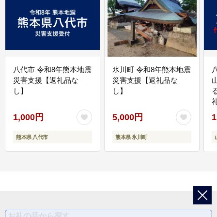
八代市 令和8年熊本地震
氷川町 令和8年熊本地震
災害支援【返礼品な
災害支援【返礼品な
し】
し】
1,000円
5,000円
1
熊本県 八代市
熊本県 氷川町
お礼の品から探す