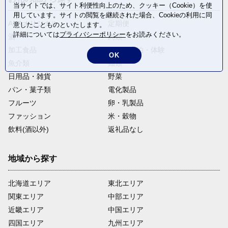
当サイトでは、サイト利便性向上のため、クッキー（Cookie）を使
用しています。サイトの閲覧を継続された場合、Cookieの利用に同
ANAオリジナル
定期便
意したことものといたします。
詳細については
プライバシーポリシー
をお読みください。
酒
肉類
加工食品
旅行・宿泊・体験
OK
魚介類
麺類
日用品・雑貨
野菜
パン・菓子類
電化製品
フルーツ
卵・乳製品
ファッション
米・穀物
飲料(酒以外)
返礼品なし
地域から探す
北海道エリア
東北エリア
関東エリア
中部エリア
近畿エリア
中国エリア
四国エリア
九州エリア