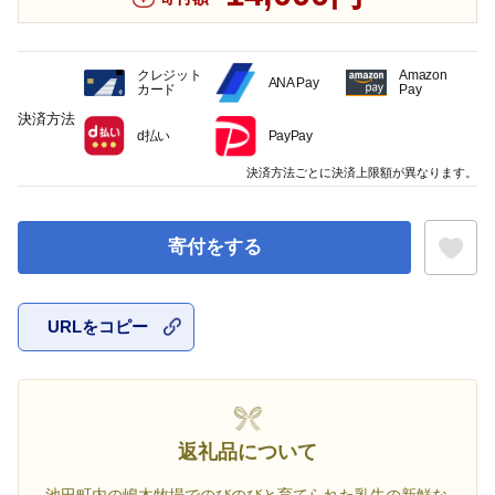
クレジット
Amazon
ANA Pay
カード
Pay
決済方法
d払い
PayPay
決済方法ごとに決済上限額が異なります。
寄付をする
URLをコピー
お気に入
返礼品について
池田町内の嶋木牧場でのびのびと育てられた乳牛の新鮮な