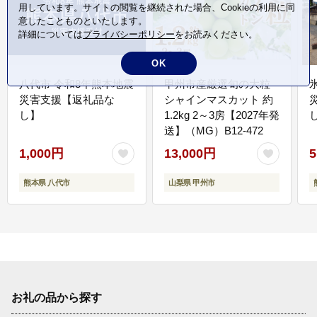
用しています。サイトの閲覧を継続された場合、Cookieの利用に同
意したことものといたします。
詳細については
プライバシーポリシー
をお読みください。
OK
八代市 令和8年熊本地震
甲州市産厳選旬の大粒
災害支援【返礼品な
シャインマスカット 約
し】
1.2kg 2～3房【2027年発
送】（MG）B12-472
1,000円
13,000円
5
熊本県 八代市
山梨県 甲州市
お礼の品から探す