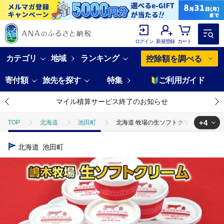
ログイン
新規登録
カート
カテゴリ
地域
ランキング
控除額を調べる
寄付額
旅先を探す
特集
ご利用ガイド
マイル積算サービス終了のお知らせ
+4
TOP
北海道
池田町
北海道 牧場の生ソフトクリーム 14個 ア
TOP
パン・菓子類
北海道 牧場の生ソフトクリーム 14個 アイスクリ
北海道
池田町
TOP
パン・菓子類
洋菓子
北海道 牧場の生ソフトクリーム 1
TOP
卵・乳製品
北海道 牧場の生ソフトクリーム 14個 アイスクリー
TOP
卵・乳製品
アイスクリーム
北海道 牧場の生ソフトクリー