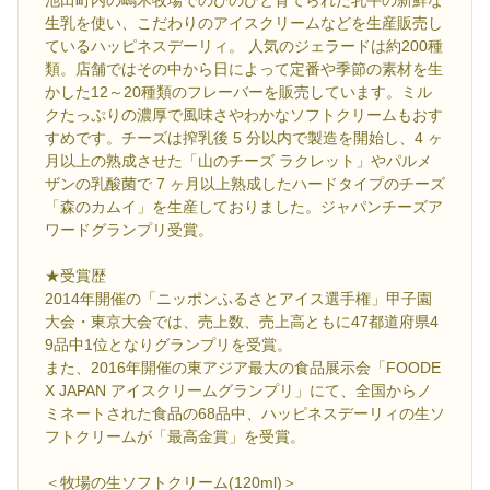
生乳を使い、こだわりのアイスクリームなどを生産販売し
ているハッピネスデーリィ。 人気のジェラードは約200種
類。店舗ではその中から日によって定番や季節の素材を生
かした12～20種類のフレーバーを販売しています。ミル
クたっぷりの濃厚で風味さやわかなソフトクリームもおす
すめです。チーズは搾乳後 5 分以内で製造を開始し、4 ヶ
月以上の熟成させた「山のチーズ ラクレット」やパルメ
ザンの乳酸菌で 7 ヶ月以上熟成したハードタイプのチーズ
「森のカムイ」を生産しておりました。ジャパンチーズア
ワードグランプリ受賞。
★受賞歴
2014年開催の「ニッポンふるさとアイス選手権」甲子園
大会・東京大会では、売上数、売上高ともに47都道府県4
9品中1位となりグランプリを受賞。
また、2016年開催の東アジア最大の食品展示会「FOODE
X JAPAN アイスクリームグランプリ」にて、全国からノ
ミネートされた食品の68品中、ハッピネスデーリィの生ソ
フトクリームが「最高金賞」を受賞。
＜牧場の生ソフトクリーム(120ml)＞