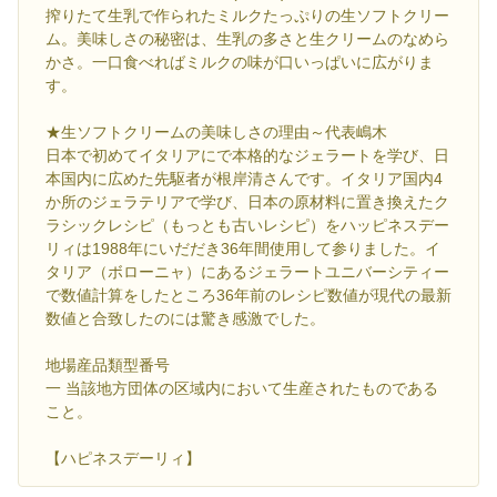
搾りたて生乳で作られたミルクたっぷりの生ソフトクリー
ム。美味しさの秘密は、生乳の多さと生クリームのなめら
かさ。一口食べればミルクの味が口いっぱいに広がりま
す。
★生ソフトクリームの美味しさの理由～代表嶋木
日本で初めてイタリアにで本格的なジェラートを学び、日
本国内に広めた先駆者が根岸清さんです。イタリア国内4
か所のジェラテリアで学び、日本の原材料に置き換えたク
ラシックレシピ（もっとも古いレシピ）をハッピネスデー
リィは1988年にいだだき36年間使用して参りました。イ
タリア（ボローニャ）にあるジェラートユニバーシティー
で数値計算をしたところ36年前のレシピ数値が現代の最新
数値と合致したのには驚き感激でした。
地場産品類型番号
一 当該地方団体の区域内において生産されたものである
こと。
【ハピネスデーリィ】