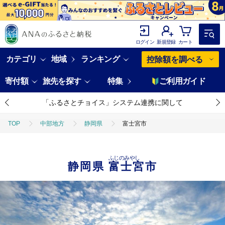
ログイン
新規登録
カート
カテゴリ
地域
ランキング
控除額を調べる
寄付額
旅先を探す
特集
ご利用ガイド
「ふるさとチョイス」システム連携に関して
TOP
中部地方
静岡県
富士宮市
ふじのみやし
静岡県
富士宮市