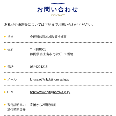
お問い合わせ
CONTACT
返礼品や発送等については下記までお問い合わせください。
担当
企画戦略課地域政策推進室
住所
〒 4188601
静岡県 富士宮市 弓沢町150番地
電話
0544221215
メール
furusato@city.fujinomiya.lg.jp
URL
http://www.city.fujinomiya.lg.jp/
寄付証明書の
寄附から2週間程度
送付時期目安