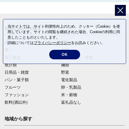
当サイトでは、サイト利便性向上のため、クッキー（Cookie）を使
お礼の品から探す
用しています。サイトの閲覧を継続された場合、Cookieの利用に同
意したことものといたします。
ANAオリジナル
定期便
詳細については
プライバシーポリシー
をお読みください。
酒
肉類
OK
加工食品
旅行・宿泊・体験
魚介類
麺類
日用品・雑貨
野菜
パン・菓子類
電化製品
フルーツ
卵・乳製品
ファッション
米・穀物
飲料(酒以外)
返礼品なし
地域から探す