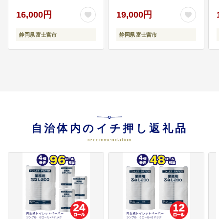
07
富士山の魅力を発揮した快適なま
ペーパー ダブル パルプ
ュ パルプ100% 日用品
ちづくり（都市整備）
100％ 香りつき 日用品
消耗品 生活必需品
16,000円
19,000円
富士山の魅力を発揮した快適なま
消耗品 備蓄
ちづくり
静岡県 富士宮市
静岡県 富士宮市
08
豊かなコミュニティを持つ安全・
安心なまちづくり（市民生活）
豊かなコミュニティを持つ安全・
安心なまちづくり
自治体内のイチ押し返礼品
09
市民と一緒に取り組むまちづくり
recommendation
（市民参加・行財政）
市民と一緒に取り組むまちづくり