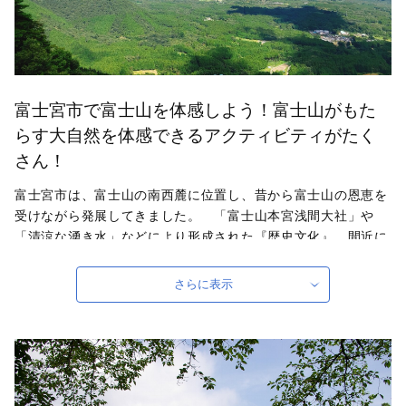
富士宮市で富士山を体感しよう！富士山がもた
らす大自然を体感できるアクティビティがたく
さん！
富士宮市は、富士山の南西麓に位置し、昔から富士山の恩恵を
受けながら発展してきました。 「富士山本宮浅間大社」や
「清涼な湧き水」などにより形成された『歴史文化』、間近に
見える富士山をはじめ、「朝霧高原」、「田貫湖」といった
『美しい自然景観』、名物「富士宮やきそば」や富士山の恵み
さらに表示
を生かして生産された農産物、ニジマス、日本酒といった『美
食』など、様々な美しさに彩られたまちです。 様々なアウト
ドアアクティビティを楽しんだり、静岡県富士山世界遺産セン
ターや富士山本宮浅間大社などを巡りながら、魅力を感じてい
ただけたら幸いです。