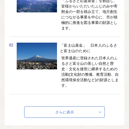
「ふるさと応援基金」を創設し、
皆様からいただいたふじのみや寄
附金の一部を積み立て、地方創生
につながる事業を中心に、市が積
極的に推進を図る事業の財源とし
ます。
02
「富士山基金」 日本人のふるさ
と富士山のために
世界遺産に登録された日本人のふ
るさと富士山の美しい自然と歴
史・文化を後世に継承するための
活動(文化財の整備、教育活動、自
然環境保全活動など)の財源としま
す。
03
富士山の自然と調和した 循環力
があるまちづくり（環境）
さらに表示
富士山の自然と調和した 循環力
があるまちづくり