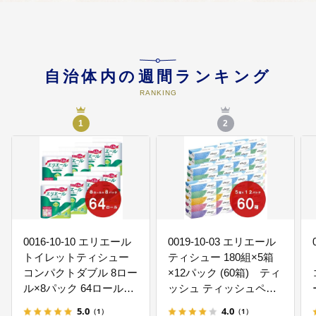
04
富士山の麓から創造力と活力がみ
なぎるまちづくり（産業）
富士山の麓から創造力と活力がみ
自治体内の週間ランキング
なぎるまちづくり
RANKING
1
2
05
みんなの幸せと潤いを創出するま
ちづくり（健康福祉）
みんなの幸せと潤いを創出するま
ちづくり
06
郷土に学び郷土を愛する心豊かな
人を育むまちづくり（教育文化）
0016-10-10 エリエール
0019-10-03 エリエール
郷土に学び郷土を愛する心豊かな
トイレットティシュー
ティシュー 180組×5箱
人を育むまちづくり
コンパクトダブル 8ロー
×12パック (60箱) ティ
ル×8パック 64ロール
ッシュ ティッシュペー
1.5倍巻 45m トイレット
パー ボックスティッシ
5.0
4.0
（1）
（1）