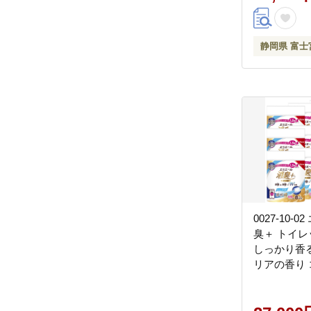
静岡県 富士
0027-10-
臭＋ トイ
しっかり香
リアの香り
ル 8ロール×
ール 1.5倍巻
レットペーパ