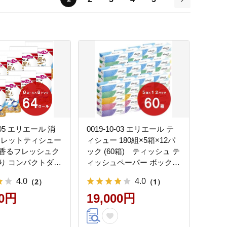
次
0-05 エリエール 消
0019-10-03 エリエール テ
イレットティシュー
ィシュー 180組×5箱×12パ
香るフレッシュク
ック (60箱) ティッシュ テ
り コンパクトダブ
ィッシュペーパー ボックス
ル×8パック 64ロー
ティッシュ パルプ100% 日
4.0
4.0
（2）
（1）
巻 37.5m トイレ
用品 消耗品 生活必需品
パー ダブル パル
00円
19,000円
 消臭 防臭 日用品
備蓄