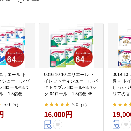
09 エリエール ト
0016-10-10 エリエール ト
0019-1
ィシュー コンパ
イレットティシュー コンパ
臭＋ ト
 8ロール×8パ
クトダブル 8ロール×8パッ
しっかり
ル 1.5倍巻
ク 64ロール 1.5倍巻 45m
リアの香
トイレットペーパー
トイレットペーパー ダブル
ル 8ロー
5.0
5.0
（1）
（1）
ルプ100％ 香り
パルプ100％ 香りつき 日用
ル 1.5倍
 消耗品 備蓄
円
品 消耗品 備蓄
16,000円
ットペー
19,0
プ100％
消耗品 