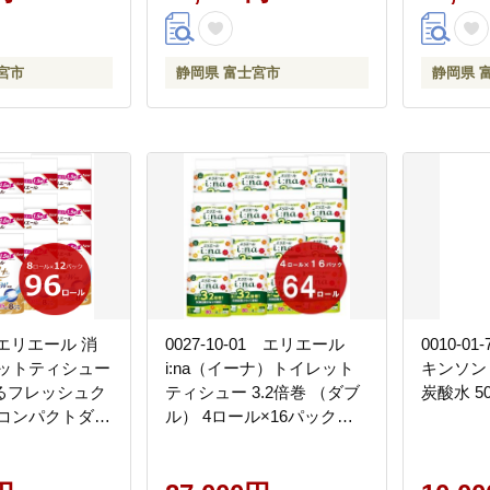
宮市
静岡県 富士宮市
静岡県 
02 エリエール 消
0027-10-01 エリエール
0010-0
レットティシュー
i:na（イーナ）トイレット
キンソン
るフレッシュク
ティシュー 3.2倍巻 （ダブ
炭酸水 50
 コンパクトダブ
ル） 4ロール×16パック
12パック 96ロ
（64個）
 37.5m トイ
ー ダブル パ