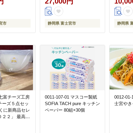
円
27,000円
10,0
消臭 防臭 日用品
宮市
静岡県 富士宮市
静岡県 
02 七富チーズ工房
0011-107-01 マスコー製紙
0012-0
チーズ５点セッ
SOFIA TACH pure キッチン
士宮やき
のくに新商品セレ
ペーパー 80組×30個
０２２」 最高金