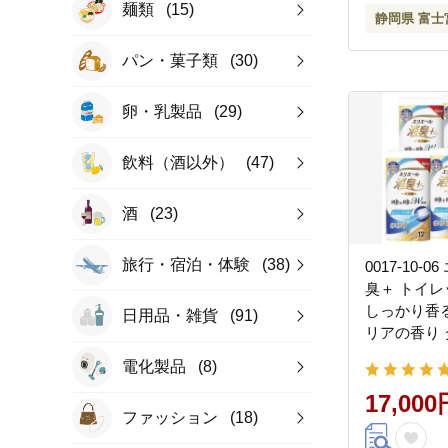
麺類
(15)
静岡県 富士
パン・菓子類
(30)
卵・乳製品
(29)
飲料（酒以外）
(47)
酒
(23)
旅行・宿泊・体験
(38)
0017-10-
臭＋ トイ
しっかり香
日用品・雑貨
(91)
リアの香り 
ル×6パック 
電化製品
(8)
25m トイ
パルプ100％
17,000
ファッション
(18)
品 消耗品 