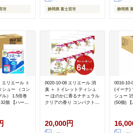
宮市
静岡県 富士宮市
静岡県 
01 エリエール ト
0020-10-08 エリエール 消
0016-10
ィシュー （コン
臭 ＋ トイレットティシュ
(イーナ
ル） 1.5倍巻
ー ほのかに香るナチュラル
シュー 1
 32個 【ハーフ
クリアの香り コンパクトダ
(50個
.5m 32ロール
ブル 64個 1.5倍 省スペース
ソフトパ
トイレットペーパ
パルプ100％ トイレットペ
ーパー
円
ーパー ダブル 日用品 消耗
20,000円
16,0
品 コンパクト