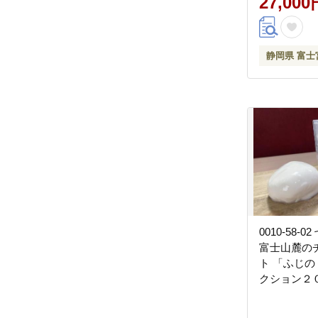
27,000
ルプ100％ 
消耗品 備蓄
静岡県 富士
0010-58-
富士山麓の
ト 「ふじ
クション２
賞受賞