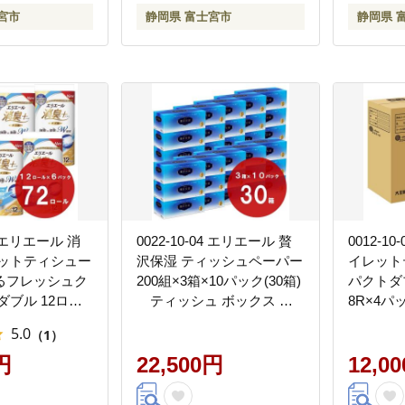
宮市
静岡県 富士宮市
静岡県 
06 エリエール 消
0022-10-04 エリエール 贅
0012-1
レットティシュー
沢保湿 ティッシュペーパー
イレット
るフレッシュク
200組×3箱×10パック(30箱)
パクトダブ
ダブル 12ロー
ティッシュ ボックス ロ
8R×4パ
72ロール
ーション 保湿 パルプ100%
ケース】 
5.0
（1）
レットペーパー
日用品 消耗品
ダブル 
 消臭 防臭 日用
円
22,500円
12,0
備蓄