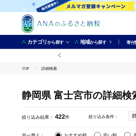
カテゴリ
地域
から探す
から探す
寄付
TOP
詳細検索
静岡県 富士宮市の詳細検
422
絞り込み条件：
絞り込み結果：
件
並べ替え：
おすすめ順
安い順