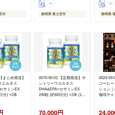
宮市
静岡県 富士宮市
静岡県 
01 【まとめ発送】
0070-90-02 【定期発送】サ
0024-5
ウエルネス
ントリーウエルネス
コーヒー
+セサミンEX
DHA&EPA+セサミンEX
ション｜
0日分) ×2本
240粒 (約60日分) ×2本 (1本
珈琲チャ
×2回・初回発送から2か月
後発送)
円
70,000円
24,0