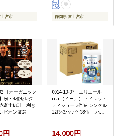
富士宮市
静岡県 富士宮市
9-02 【オーガニック
0014-10-07 エリエール
】粉・4種セレク
i:na （イーナ） トイレット
赤富士珈琲｜利き
ティシュー 2倍巻 シングル
ンピオン厳選
12R×3パック 36個 【ハー
フケース】 100m 36ロー
ル シングル トイレットペ
00円
ーパー
14,000円