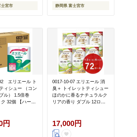
富士宮市
静岡県 富士宮市
0-02 エリエール ト
0017-10-07 エリエール 消
ティシュー （コン
臭＋ トイレットティシュー
ル） 1.5倍巻
ほのかに香るナチュラルク
ック 32個 【ハーフ
リアの香り ダブル 12ロー
45m 32ロール
ル×6パック 72ロール
トイレットペーパー
25m トイレットペーパー
00円
パルプ100％ 消臭 防臭 日用
17,000円
品 消耗品 備蓄