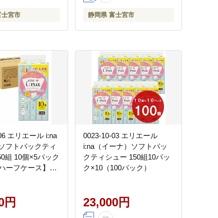
富士宮市
静岡県 富士宮市
-06 エリエール i:na
0023-10-03 エリエール
) ソフトパックティ
i:na（イーナ）ソフトパッ
50組 10個×5パック
クティシュー 150組10パッ
) 【ハーフケース】
ク×10（100パック）
ック ティッシュペ
00円
23,000円