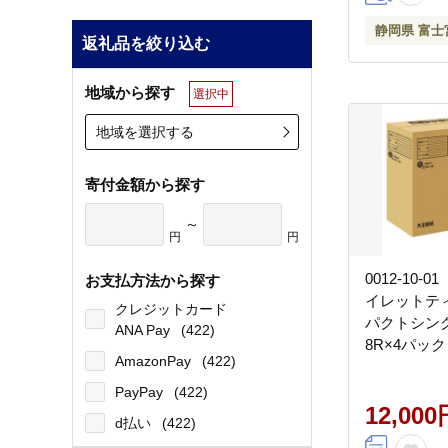
静岡県 富士
返礼品を絞り込む
地域から探す
選択中
地域を選択する
寄付金額から探す
～
円
円
0012-10-
お支払方法から探す
イレットテ
クレジットカード
パクトシング
ANA Pay
(422)
8R×4パック
AmazonPay
(422)
ケース】 82
シングル 
PayPay
(422)
ー
12,000
d払い
(422)