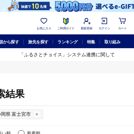
お気に入り
ご利用ガイド
新規登録
ログイン
カート
額から探す
旅先を探す
ランキング
特集
取り組み
「ふるさとチョイス」システム連携に関して
索結果
静岡県 富士宮市
高い順
新着順