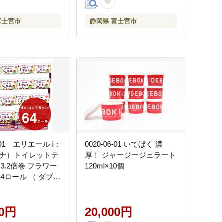
富士宮市
静岡県 富士宮市
0-01 エリエール i：
0020-06-01 いでぼく 濃
ーナ）トイレットテ
厚！ ジャージージェラート
3.2倍巻 フラワー
120ml×10個
4ロール （ ダブル
ック （ 64個 ） ト
ーパー 3.2倍 パ
 香り 75m
00円
20,000円