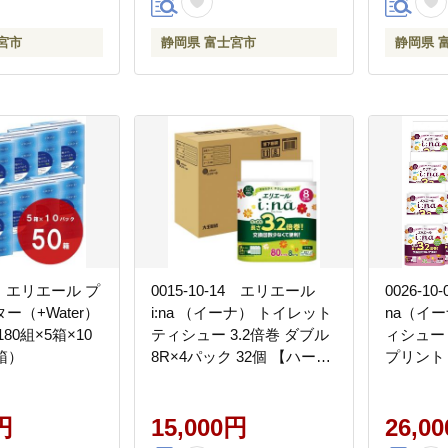
宮市
静岡県 富士宮市
静岡県 
03 エリエール プ
0015-10-14 エリエール
0026-1
ー（+Water）
i:na （イーナ） トイレット
na（イ
80組×5箱×10
ティシュー 3.2倍巻 ダブル
ィシュー 
箱）
8R×4パック 32個 【ハーフ
プリント 
ケース】 80m 32ロール
）× 16パ
ダブル トイレットペーパー
イレットペ
円
15,000円
ルプ100%
26,0