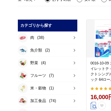
カテゴリから探す
肉
(38)
魚介類
(2)
野菜
(4)
0016-10-
イレットテ
クトシングル
フルーツ
(7)
ック 64ロー
82.5m 
米・穀物
(1)
シングル パ
つき 日用品
16,000
加工食品
(74)