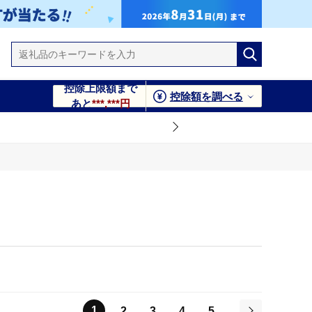
控除上限額まで
控除額を調べる
あと
***,***円
1
2
3
4
5