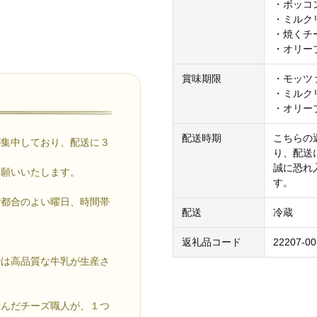
・ボッコン
・ミルクリ
・焼くチー
・オリーブ
賞味期限
・モッツ
・ミルク
・オリー
配送時期
こちらの
が集中しており、配送に３
り、配送
誠に恐れ
お願いいたします。
す。
ご都合のよい曜日、時間帯
配送
冷蔵
返礼品コード
22207-00
では高品質な牛乳が生産さ
積んだチーズ職人が、１つ