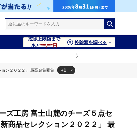
控除上限額まで
控除額を調べる
あと
***,***円
+1
クション２０２２」 最高金賞受賞
２」 最高金賞受賞
 七富チーズ工房 富士山麓のチーズ５点セ
に新商品セレクション２０２２」 最