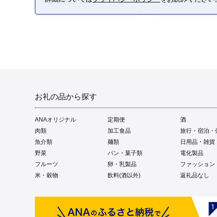
熊本県 八代市
熊本県 氷川町
お礼の品から探す
ANAオリジナル
定期便
酒
肉類
加工食品
旅行・宿泊・
魚介類
麺類
日用品・雑貨
野菜
パン・菓子類
電化製品
フルーツ
卵・乳製品
ファッション
米・穀物
飲料(酒以外)
返礼品なし