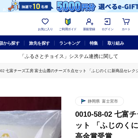
お気に入り
ご利用ガイド
新規登録
ログイン
カート
額から探す
旅先を探す
ランキング
特集
取り組み
「ふるさとチョイス」システム連携に関して
-58-02 七富チーズ工房 富士山麓のチーズ５点セット 「ふじのくに新商品セレ
七富チーズ工房 富士山麓のチーズ５点セット 「ふじのくに新商品セレクション２０２
静岡県
富士宮市
0010-58-02
ット 「ふじのく
高金賞受賞