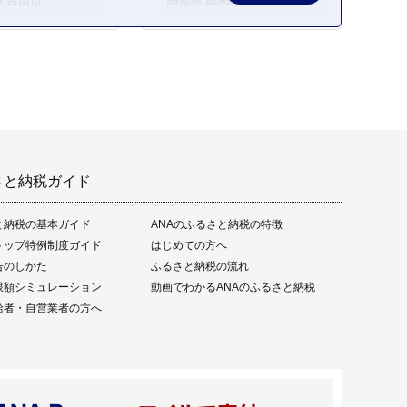
士吉田市
高知県 黒潮町
ご当地 本場 高知 黒潮町 ギ
フト 贈答品 人気 返礼品 ふ
るさと納税 魚介類 高知県
産 土佐名物 高知県 高評価
食卓 ご飯のお供 父の日 ギ
フト プレゼント[1669]
さと納税ガイド
と納税の基本ガイド
ANAのふるさと納税の特徴
トップ特例制度ガイド
はじめての方へ
告のしかた
ふるさと納税の流れ
限額シミュレーション
動画でわかるANAのふるさと納税
給者・自営業者の方へ