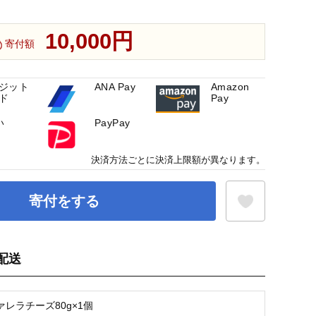
10,000円
寄付額
ジット
ANA Pay
Amazon
ド
Pay
い
PayPay
決済方法ごとに決済上限額が異なります。
寄付をする
配送
お気に入り登録
レラチーズ80g×1個