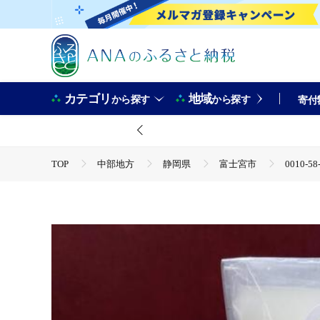
カテゴリ
地域
から探す
から探す
寄付
TOP
中部地方
静岡県
富士宮市
0010
TOP
卵・乳製品
チーズ
0010-58-02 