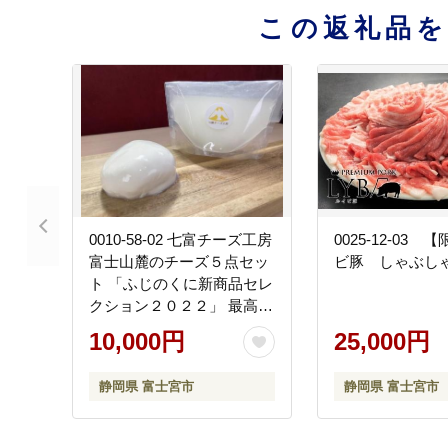
この返礼品
0010-58-02 七富チーズ工房
0025-12-03
富士山麓のチーズ５点セッ
ビ豚 しゃぶし
ト 「ふじのくに新商品セレ
クション２０２２」 最高金
賞受賞
10,000円
25,000円
静岡県 富士宮市
静岡県 富士宮市