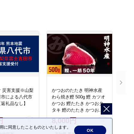
 災害支援※山梨
かつおのたたき 明神水産
田市による八代市
わら焼き鰹 500g 鰹 カツオ
【返礼品なし】
かつお 鰹たたき かつおタ
タキ 鰹のたたき かつおの
タタキ 藁焼き わら焼き 魚
円
8,000円
さかな 海鮮 刺身 お刺身 冷
の利用に同意したことものといたします。
凍 ご家庭用 グルメ 特産品
OK