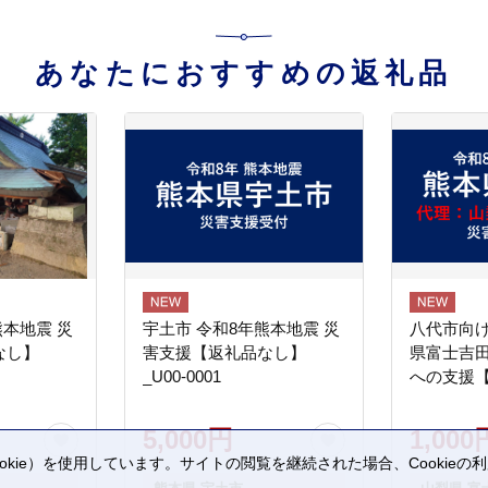
あなたにおすすめの返礼品
熊本地震 災
宇土市 令和8年熊本地震 災
八代市向け
なし】
害支援【返礼品なし】
県富士吉
_U00-0001
への支援
5,000円
1,000
kie）を使用しています。サイトの閲覧を継続された場合、Cookie
。