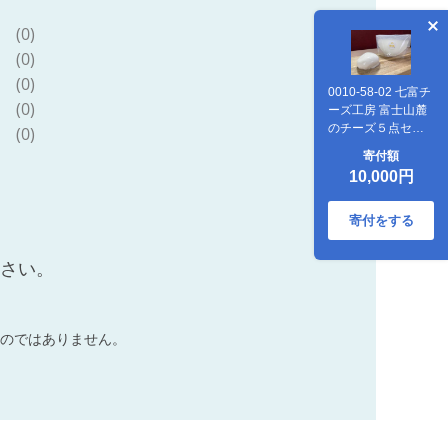
(0)
(0)
(0)
0010-58-02 七富チ
(0)
ーズ工房 富士山麓
のチーズ５点セッ
(0)
ト 「ふじのくに新
寄付額
商品セレクション
10,000円
２０２２」 最高金
賞受賞
寄付をする
ださい。
のではありません。