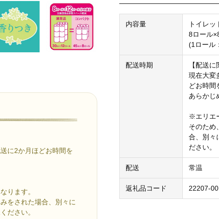
内容量
トイレッ
8ロール×
(1ロール：
配送時期
【配送に
現在大変
どお時間
あらかじ
※エリエ
そのため
合、別々
ださい。
送に2か月ほどお時間を
配送
常温
返礼品コード
22207-00
異なります。
込みをされた場合、別々に
承ください。