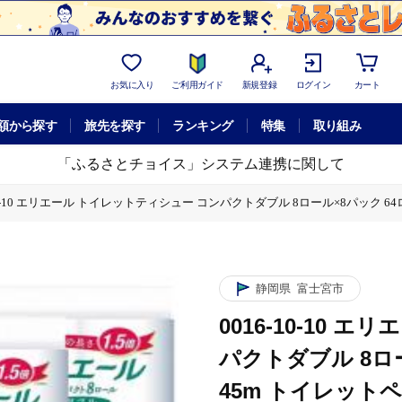
お気に入り
ご利用ガイド
新規登録
ログイン
カート
額から探す
旅先を探す
ランキング
特集
取り組み
「ふるさとチョイス」システム連携に関して
-10-10 エリエール トイレットティシュー コンパクトダブル 8ロール×8パック 6
 8ロール×8パック 64ロール 1.5倍巻 45m トイレットペーパー ダブル パルプ
 8ロール×8パック 64ロール 1.5倍巻 45m トイレットペーパー ダブル パルプ
静岡県
富士宮市
0016-10-10
パクトダブル 8ロー
45m トイレットペ