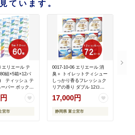
見ています。
-03 エリエール テ
0017-10-06 エリエール 消
80組×5箱×12パ
臭＋ トイレットティシュー
箱) ティッシュ テ
しっかり香るフレッシュク
ーパー ボックス
リアの香り ダブル 12ロー
パルプ100% 日
ル×6パック 72ロール
0円
17,000円
品 生活必需品
25m トイレットペーパー
パルプ100％ 消臭 防臭 日用
士宮市
静岡県 富士宮市
品 消耗品 備蓄