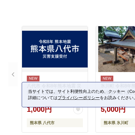
八代市 令和8年熊本地震 災
氷川町 令和8年
当サイトでは、サイト利便性向上のため、クッキー（Coo
害支援【返礼品なし】
害支援【返礼品
詳細については
プライバシーポリシー
をお読みください
1,000円
5,000円
熊本県 八代市
熊本県 氷川町