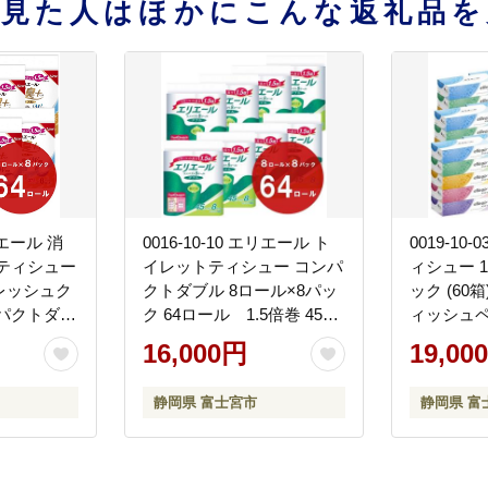
を見た人はほかにこんな返礼品を
エリエール 消
0016-10-10 エリエール ト
0019-10
ティシュー
イレットティシュー コンパ
ィシュー 1
レッシュク
クトダブル 8ロール×8パッ
ック (60
パクトダブ
ク 64ロール 1.5倍巻 45m
ィッシュペ
ック 64ロー
トイレットペーパー ダブル
ティッシュ 
16,000円
19,00
5m トイレ
パルプ100％ 香りつき 日用
用品 消耗
ブル パル
品 消耗品 備蓄
静岡県 富士宮市
静岡県 富
臭 日用品