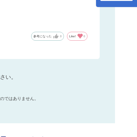
用品 消耗品 備蓄
参考になった
0
Like!
0
ださい。
のではありません。