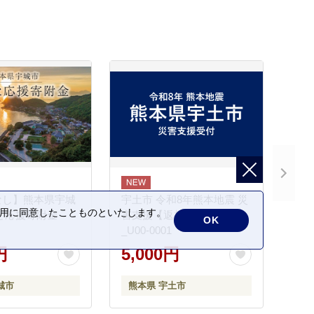
なし】熊本県宇城
宇土市 令和8年熊本地震 災
の利用に同意したことものといたします。
と応援寄附金
害支援【返礼品なし】
OK
_U00-0001
円
5,000円
城市
熊本県 宇土市