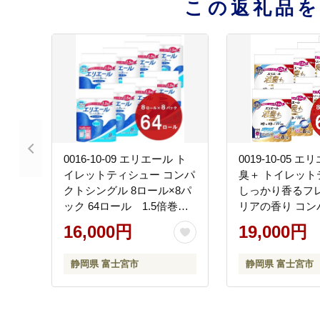
この返礼品
0016-10-09 エリエール ト
0019-10-05 
イレットティシュー コンパ
臭＋ トイレット
クトシングル 8ロール×8パ
しっかり香るフ
ック 64ロール 1.5倍巻
リアの香り コン
82.5m トイレットペーパー
ル 8ロール×8パ
16,000円
19,000円
シングル パルプ100％ 香り
ル 1.5倍巻 37.
つき 日用品 消耗品 備蓄
ットペーパー ダ
静岡県 富士宮市
静岡県 富士宮市
プ100％ 消臭 防
消耗品 備蓄