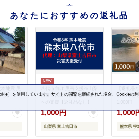
あなたにおすすめの返礼品
熊本地震 災
八代市向け 災害支援※山梨
【返礼品
kie）を使用しています。サイトの閲覧を継続された場合、Cookie
なし】
県富士吉田市による八代市
市 ふるさ
。
への支援【返礼品なし】
1,000円
1,000円
1,000
山梨県 富士吉田市
熊本県 宇