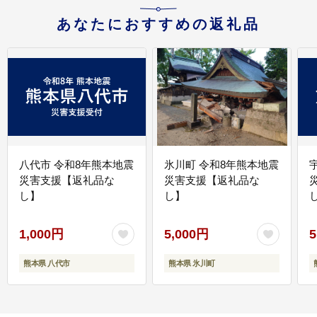
あなたにおすすめの返礼品
八代市 令和8年熊本地震
氷川町 令和8年熊本地震
災害支援【返礼品な
災害支援【返礼品な
し】
し】
し
1,000円
5,000円
5
熊本県 八代市
熊本県 氷川町