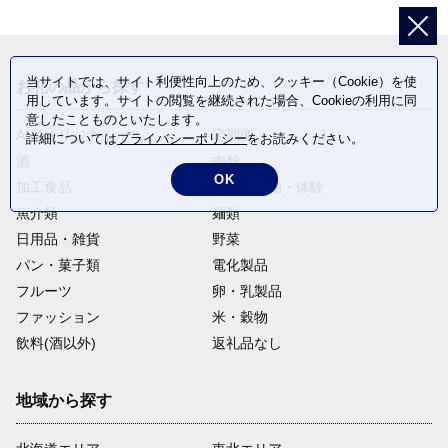
当サイトでは、サイト利便性向上のため、クッキー（Cookie）を使
お礼の品から探す
用しています。サイトの閲覧を継続された場合、Cookieの利用に同
意したことものといたします。
ANAオリジナル
定期便
詳細については
プライバシーポリシー
をお読みください。
酒
肉類
OK
加工食品
旅行・宿泊・体験
魚介類
麺類
日用品・雑貨
野菜
パン・菓子類
電化製品
フルーツ
卵・乳製品
ファッション
米・穀物
飲料(酒以外)
返礼品なし
地域から探す