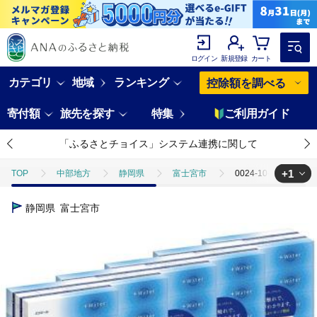
ログイン
新規登録
カート
カテゴリ
地域
ランキング
控除額を調べる
寄付額
旅先を探す
特集
ご利用ガイド
「ふるさとチョイス」システム連携に関して
+1
TOP
中部地方
静岡県
富士宮市
0024-10-03 エ
TOP
日用品・雑貨
ほかの雑貨・日用品
0024-10-03 
静岡県
富士宮市