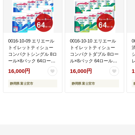
0016-10-09 エリエール
0016-10-10 エリエール
0
トイレットティシュー
トイレットティシュー
コンパクトシングル 8ロ
コンパクトダブル 8ロー
ール×8パック 64ロー
ル×8パック 64ロール
ル 1.5倍巻 82.5m トイ
1.5倍巻 45m トイレット
16,000円
16,000円
1
レットペーパー シング
ペーパー ダブル パルプ
ル パルプ100％ 香りつ
100％ 香りつき 日用品
1
静岡県 富士宮市
静岡県 富士宮市
き 日用品 消耗品 備蓄
消耗品 備蓄