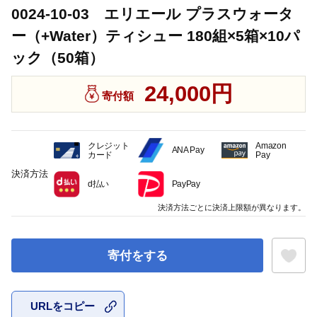
0024-10-03 エリエール プラスウォータ
ー（+Water）ティシュー 180組×5箱×10パ
ック（50箱）
24,000円
寄付額
クレジット
Amazon
ANA Pay
カード
Pay
決済方法
d払い
PayPay
決済方法ごとに決済上限額が異なります。
寄付をする
URLをコピー
お気に入