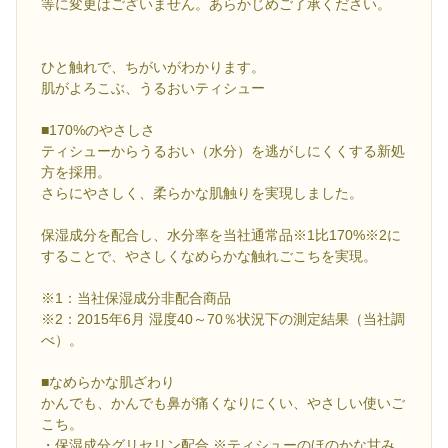
等に変更はございません。あらかじめご了承ください。
ひと触れで、ちがいがわかります。
肌がよろこぶ、うるおいティシュー
■170%のやさしさ
ティシューからうるおい（水分）を逃がしにくくする新処
方を採用。
さらにやさしく、柔らかな肌触りを実現しました。
保湿成分を配合し、水分率を当社通常品※1比170%※2に
することで、やさしくなめらかな触れごこちを実現。
※1：当社保湿成分非配合商品
※2：2015年6月 湿度40～70％状況下の測定結果（当社調
べ）。
■なめらかな肌ざわり
かんでも、かんでも鼻が痛くなりにくい、やさしい使いご
こち。
・保湿成分グリセリン配合 ※ティシューのほのかな甘み