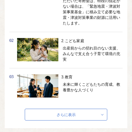
ただいた寄附金は、特段の指定が
ない場合は、「緊急地震・津波対
策事業基金」に積み立て必要な地
震・津波対策事業の財源に活用い
たします。
02
2.こども家庭
出産前からの切れ目のない支援、
みんなで支え合う子育て環境の充
実
03
3.教育
未来に輝くこどもたちの育成、教
養豊かな人づくり
04
4.健康・福祉
さらに表示
生涯いきいきと過ごせる健康づく
りの推進、誰もがしあわせに暮ら
せる高齢者支援の推進、安心でき