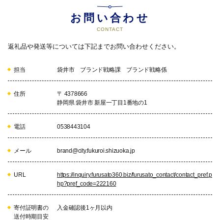
お問い合わせ
CONTACT
返礼品や発送等については下記までお問い合わせください。
担当
袋井市 ブランド戦略課 ブランド戦略係
住所
〒 4378666
静岡県 袋井市 新屋一丁目1番地の1
電話
0538443104
メール
brand@city.fukuroi.shizuoka.jp
URL
https://inquiry.furusato360.biz/furusato_contact/contact_pref.p
hp?pref_code=222160
寄付証明書の
入金確認後1ヶ月以内
送付時期目安