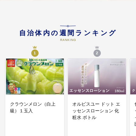
る地域医療の確保、自分らしく暮
らせる障がい者・生活困窮者支援
05
5.都市・環境
自治体内の週間ランキング
魅力ある拠点づくり、良好な市街
RANKING
地の形成、豊かな環境の醸成と継
承
1
2
06
6.建設保全
持続的なインフラメンテナンスの
推進、上下水道の持続可能な経
営、水害等に強いまちづくり
07
7.産業経済
クラウンメロン（白上
オルビスユー ドット エ
級）１玉入
ッセンスローション 化
産業の新たな展開の推進、経営力
の高い農業の振興、魅力的な商
粧水 ボトル
業・サービス業の振興