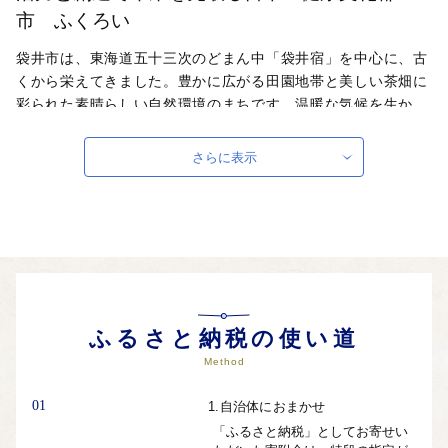
市 ふくろい
袋井市は、東海道五十三次のどまん中「袋井宿」を中心に、古
くから栄えてきました。豊かに広がる田園地帯と美しい茶畑に
彩られた素晴らしい自然環境のまちです。温暖な気候を生か
し、最高級マスクメロンのブランド「クラウンメロン」や風味
豊かな緑茶の産地としても有名です。豊かな自然と古い歴史に
さらに表示
恵まれた袋井市。「活力と創造で 未来を先取る 日本一健康文
化都市 ふくろい」の挑戦へのご声援をお願いします。
自治体ホームページは
こちら
（外部サイト）
外部サイトへ遷移します。
個人情報の保護は遷移先サイトの方針に従います。
ふるさと納税の使い道
Method
01
1.自治体におまかせ
「ふるさと納税」としてお寄せい