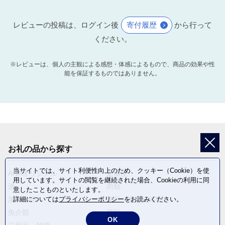
レビューの投稿は、ログイン後
寄付履歴
から行って
ください。
※レビューは、個人の主観による感想・体感によるもので、商品の効果や性
能を保証するものではありません。
お礼の品から探す
当サイトでは、サイト利便性向上のため、クッキー（Cookie）を使
ANAオリジナル
定期便
用しています。サイトの閲覧を継続された場合、Cookieの利用に同
酒
肉類
意したことものといたします。
詳細については
プライバシーポリシー
をお読みください。
加工食品
旅行・宿泊・体験
魚介類
麺類
OK