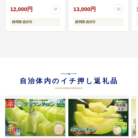
08
8.文化・観光・スポーツ
12,000円
13,000円
文化芸術の振興と戦略的な観光の
推進、スポーツを活かした交流の
静岡県 袋井市
静岡県 袋井市
促進
09
9.市民生活
市民と行政の協働によるまちづく
り、市民による生活環境の向上、
共生社会の確立
自治体内のイチ押し返礼品
10
10.危機管理
recommendation
防災減災対策の推進と危機管理体
制の強化、消防・救急救命体制の
充実