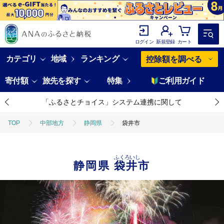
ログイン
新規登録
カート
カテゴリ
地域
ランキング
控除額を調べる
寄付額
旅先を探す
特集
ご利用ガイド
「ふるさとチョイス」システム連携に関して
TOP
中部地方
静岡県
袋井市
ふくろいし
静岡県
袋井市