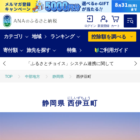
ログイン
新規登録
カート
カテゴリ
地域
ランキング
控除額を調べる
寄付額
旅先を探す
特集
ご利用ガイド
「ふるさとチョイス」システム連携に関して
TOP
中部地方
静岡県
西伊豆町
にしいずちょう
静岡県
西伊豆町