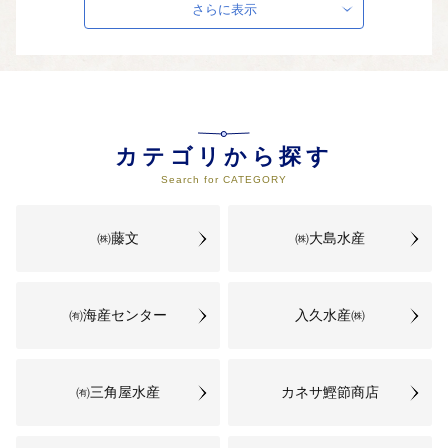
さらに表示
03
地域で支えあう安心とやすらぎの
あるまちづくり（保健・福祉・医
療）
豊富な温泉や良好な気候風土を活
かした健康寿命の延伸、子育て環
境の充実、高齢者支援、ユニバー
サルデザインの推進、ボランティ
カテゴリから探す
アの参画など「地域で支えあう」
まちづくりに活用させていただき
Search for CATEGORY
ます。
㈱藤文
㈱大島水産
04
個性ある地域の発展と快適な生活
のできるまちづくり（防災・ICT・
都市基盤整備）
㈲海産センター
災害に強い道路など町内の交通網
入久水産㈱
の整備、海上交通を含めた公共交
通ネットワークの充実に活用させ
ていただきます。
㈲三角屋水産
カネサ鰹節商店
05
その他、西伊豆町のまちづくりに