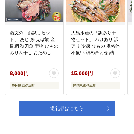
藤文の「お試しセッ
大島水産の「訳あり干
ト」 あじ 鯵 えぼ鯛 金
物セット」 わけあり 訳
目鯛 秋刀魚 干物 ひもの
アリ 冷凍 ひもの 規格外
みりん干し おためし 冷
不揃い 詰め合わせ 詰合
凍 伊豆 ギフト 御歳暮
せ 冷凍 伊豆 ギフト 御
御中元
歳暮 御中元
8,000円
15,000円
静岡県 西伊豆町
静岡県 西伊豆町
返礼品はこちら