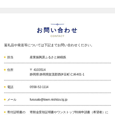
お問い合わせ
CONTACT
返礼品や発送等については下記までお問い合わせください。
担当
産業振興課ふるさと納税係
住所
〒 4103514
静岡県 静岡県賀茂郡西伊豆町 仁科401-1
電話
0558-52-1114
メール
furusato@town.nishiizu.lg.jp
寄付証明書の
寄附金受領証明書やワンストップ特例申請書（希望者）に