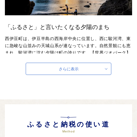
「ふるさと」と言いたくなる夕陽のまち
西伊豆町は、伊豆半島の西海岸中央に位置し、西に駿河湾、東
に急峻な山並みの天城山系が連なっています。自然景観にも恵
まれ、駿河湾に沈む夕陽は町の誇りです。【世界ジオパーク】
海底火山が隆起し形作られた伊豆半島は2018年4月、ユネスコ
世界ジオパークに認定されました。伊豆から箱根にかけて、今
さらに表示
でも火山活動が行われており、西伊豆町内も豊富な温泉に恵ま
れています。【世界農業遺産 静岡水わさびの伝統栽培】
2018年3月 国連食糧農業機構から世界農業遺産に認定されま
した。豊富な天城山系の湧水を使って育てている西伊豆町の本
わさびは自慢の一品です。
自治体ホームページは
こちら
（外部サイト）
外部サイトへ遷移します。
ふるさと納税の使い道
個人情報の保護は遷移先サイトの方針に従います。
Method