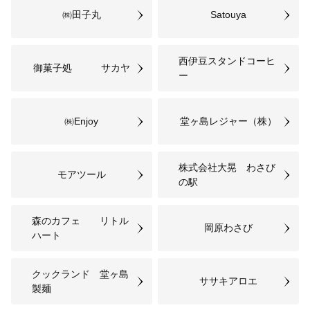
幅広く活用
㈱田子丸
Satouya
使途は選ばず、町に一任します。
西伊豆スタンドコーヒ
御菓子処 サカヤ
ー
㈱Enjoy
堂ヶ島レジャー（株）
株式会社大晃 わさび
モアツール
の駅
森のカフェ リトル
岡原わさび
ハート
クックランド 堂ヶ島
ササキアロエ
製麺