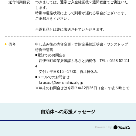
送付時期目安
つきましては、通常ご入金確認後２週間程度でご郵送いた
します。
時期や道路状況によって到着が遅れる場合がございます。
ご承知おきください。
※返礼品とは別に郵送させていただきます。
備考
申し込み後の内容変更・寄附金受領証明書・ワンストップ
特例申請書
■電話でのお問合せ
西伊豆町産業振興課ふるさと納税係 TEL：0558-52-111
4
受付：平日8:15～17:00、祝土日休み
■メールでのお問合せ
furusato@town.nishiizu.lg.jp
※年末のお問合せは令和７年12月26日（金）午後５時まで
自治体への応援メッセージ