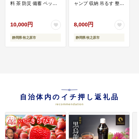
料 茶 防災 備蓄 ペット
ャンプ 収納 吊るす 整理
ボトル PET 飲料 飲み物
整頓 デイジーチェーン
ソフトドリンク 茶 ほう
タフフック 耐荷重30kg
07
市長におまかせ
じ茶 定番 香ばしい 人気
便利アイテム 便利 アウ
10,000円
8,000円
市長におまかせ
おすすめ 送料無料 行事
トドア ギア ランタン ハ
レジャー 水分補給 差し
ンガー 洗濯物 車の鍵 バ
静岡県 牧之原市
静岡県 牧之原市
入れ おすそわけ 行事 キ
ッグ テント 内装 フック
ャンプ 長期保存 保管 ド
強靭 頑丈 多用途 キャン
リンク のみもの ほうじ
プアクセサリー 防災グ
08
その他
茶 ほうじちゃ ランキン
ッズ 防災 持ち運び便利
その他
グ 熱中症対策 ケース 静
小物整理 軽量 コンパク
岡県 牧之原市 伊藤園 い
ト 静岡 県 牧之原 市 本
とうえん
橋テープ
09
台風15号災害復興支援
令和7年9月5日の台風15号の災害
自治体内のイチ押し返礼品
により被災された皆さまに心より
recommendation
お見舞い申し上げます。 この度の
台風災害を受け、災害支援寄附受
付を実施させていただきます。