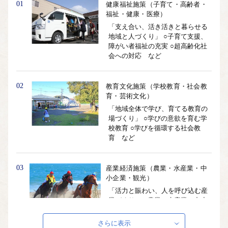
01
健康福祉施策（子育て・高齢者・
福祉・健康・医療）
「支え合い、活き活きと暮らせる
地域と人づくり」 ○子育て支援、
障がい者福祉の充実 ○超高齢化社
会への対応 など
02
教育文化施策（学校教育・社会教
育・芸術文化）
「地域全体で学び、育てる教育の
場づくり」 ○学びの意欲を育む学
校教育 ○学びを循環する社会教
育 など
03
産業経済施策（農業・水産業・中
小企業・観光）
「活力と賑わい、人を呼び込む産
業づくり」 ○農業・水産業・中小
企業・観光業の振興
さらに表示