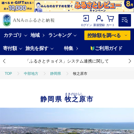
ログイン
新規登録
カート
カテゴリ
地域
ランキング
控除額を調べる
寄付額
旅先を探す
特集
ご利用ガイド
「ふるさとチョイス」システム連携に関して
TOP
中部地方
静岡県
牧之原市
まきのはらし
静岡県
牧之原市