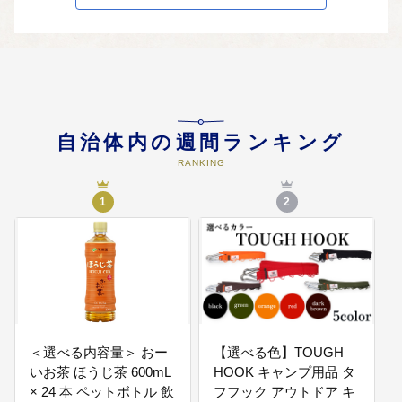
04
生活基盤施策（道路・河川・水
道・公園・環境・交通・移住定
住）
「快適で人が行き交う豊かな生活
空間づくり」 ○道路・河川の保全
と整備 ○公共交通の充実 ○移住定
住の促進 など
自治体内の週間ランキング
RANKING
05
防災施策（危機管理・防災施設・
消防・防犯・交通安全）
1
2
「安全安心な暮らしを守る自助・
共助・公助の体制づくり」 ○防災
施設の整備 ○危機管理体制・消防
体制・防犯、交通安全活動の充実
06
市政経営（人材育成・住民自治・
行財政運営）
＜選べる内容量＞ おー
【選べる色】TOUGH
「実効性と柔軟性を備えた組織と
いお茶 ほうじ茶 600mL
HOOK キャンプ用品 タ
仕組づくり」 ○住民自治の促進 ○
× 24 本 ペットボトル 飲
フフック アウトドア キ
行財政運営の適正化 など