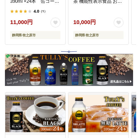
390ml ×24本 缶コーヒ
茶 機能性表示食品 お茶
ー
茶 おちゃ ペットボトル
4.0
（1）
飲料 ドリンク 飲み物 飲
みもの 日用品 生活必需
11,000円
10,000円
品 消耗品 飲料類 おいし
い 美味しい おすすめ オ
静岡県 牧之原市
静岡県 牧之原市
ススメ 健康 水分補給 備
蓄 災害 保存 家庭用 保
管 備蓄品 防災 防災用品
熱中症 対策 常備 非常用
夏バテ予防 セット 濃茶
常備品 伊藤園 静岡県 牧
之原市