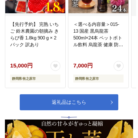
【先行予約】 完熟 いち
＜選べる内容量＞015-
ご 鈴木農園の朝摘み き
13 国産 黒烏龍茶
らぴ香 1.8kg 900 g × 2
500ml×24本 ペットボト
パック 訳あり
ル飲料 烏龍茶 健康 防災
備蓄 茶 ドリンク ウーロ
ン茶 いなば園
15,000円
7,000円
静岡県 牧之原市
静岡県 牧之原市
返礼品はこちら