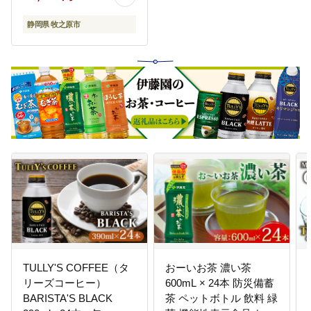
静岡県 牧之原市
TULLY'S COFFEE（タ
おーいお茶 濃い茶
リーズコーヒー）
600mL × 24本 防災備蓄
BARISTA'S BLACK
茶 ペットボトル 飲料 緑