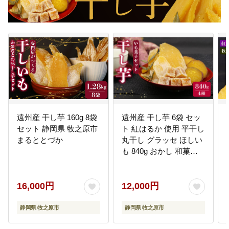
遠州産 干し芋 160g 8袋
遠州産 干し芋 6袋 セッ
セット 静岡県 牧之原市
ト 紅はるか 使用 平干し
まるととづか
丸干し グラッセ ほしい
も 840g おかし 和菓子
さつまいも 国産 スイー
ツ 牧之原市 静岡県
16,000円
12,000円
静岡県 牧之原市
静岡県 牧之原市