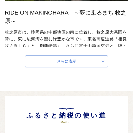
RIDE ON MAKINOHARA ～夢に乗るまち 牧之
原～
牧之原市は、静岡県の中部地区の南に位置し、牧之原大茶園を
背に、東に駿河湾を望む緑豊かな市です。東名高速道路「相良
牧之原ＩＣ」と「御前崎港」、さらに富士山静岡空港と、陸・
海・空それぞれの玄関口を持つ市です。牧之原市には、日本有
数の海水浴場である静波海岸とさがらサンビーチがあり、夏に
さらに表示
は、遠浅で波が静かなビーチに連日大勢の海水浴客が訪れま
す。また、サーフポイントも点在していて、県内外からサーフ
ァーたちが集まり、一年を通して賑わっています。
自治体ホームページは
こちら
（外部サイト）
外部サイトへ遷移します。
個人情報の保護は遷移先サイトの方針に従います。
ふるさと納税の使い道
Method