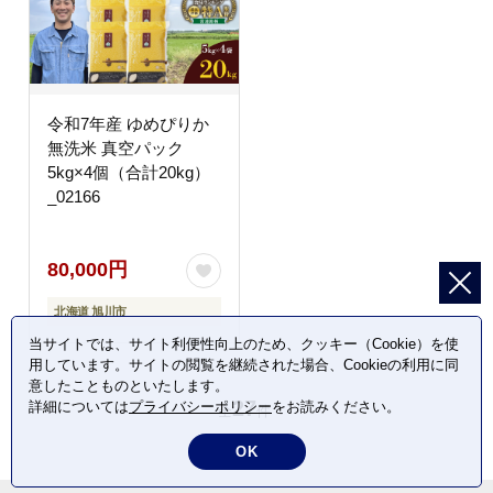
令和7年産 ゆめぴりか
無洗米 真空パック
5kg×4個（合計20kg）
_02166
80,000円
北海道 旭川市
当サイトでは、サイト利便性向上のため、クッキー（Cookie）を使
用しています。サイトの閲覧を継続された場合、Cookieの利用に同
意したことものといたします。
27
詳細については
プライバシーポリシー
をお読みください。
全
件
OK