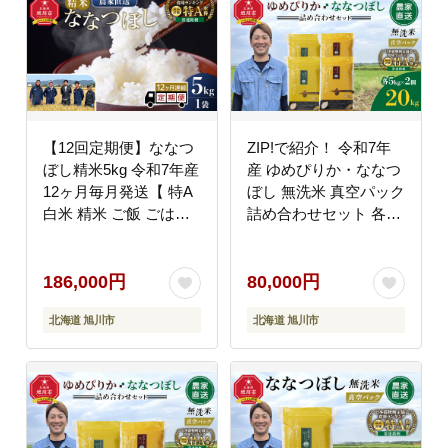
【12回定期便】ななつ
ZIP!で紹介！ 令和7年
ぼし精米5kg 令和7年産
産 ゆめぴりか・ななつ
12ヶ月毎月発送【 特A
ぼし 無洗米 真空パック
白米 精米 ご飯 ごはん
詰め合わせセット 各
米 5kg お米 ななつぼし
5kg×2個（合計20kg）
旭川市ふるさと納税 北
_02165
海道ふるさと納税 旭川
186,000円
80,000円
市 北海道 】_05302
北海道 旭川市
北海道 旭川市