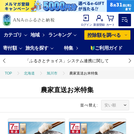
ログイン
新規登録
カート
カテゴリ
地域
ランキング
控除額を調べる
寄付額
旅先を探す
特集
ご利用ガイド
「ふるさとチョイス」システム連携に関して
TOP
北海道
旭川市
農家直送お米特集
農家直送お米特集
並べ替え: