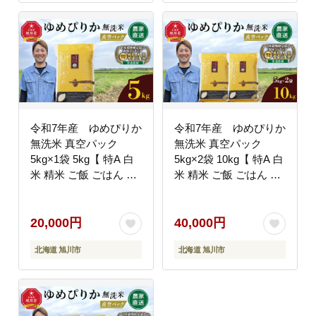
令和7年産 ゆめぴりか
令和7年産 ゆめぴりか
無洗米 真空パック
無洗米 真空パック
5kg×1袋 5kg【 特A 白
5kg×2袋 10kg【 特A 白
米 精米 ご飯 ごはん 米
米 精米 ご飯 ごはん 米
5kg お米 ゆめぴりか 旭
5kg お米 ゆめぴりか 旭
川市ふるさと納税 北海
川市ふるさと納税 北海
道ふるさと納税 旭川市
道ふるさと納税 旭川市
20,000円
40,000円
北海道 】_05240
北海道 】_05241
北海道 旭川市
北海道 旭川市