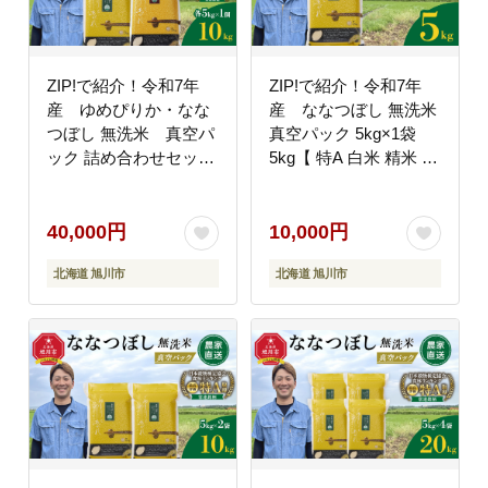
ZIP!で紹介！令和7年
ZIP!で紹介！令和7年
産 ゆめぴりか・なな
産 ななつぼし 無洗米
つぼし 無洗米 真空パ
真空パック 5kg×1袋
ック 詰め合わせセット
5kg【 特A 白米 精米 ご
各5kg×1個 合 計10kg【
飯 ごはん 米 5kg お米
特A 白米 精米 ご飯 ご
ななつぼし 旭川市ふる
はん 米 5kg お米 ゆめ
さと納税 北海道ふるさ
40,000円
10,000円
ぴりか ななつぼし 旭川
と納税 旭川市 北海道
北海道 旭川市
北海道 旭川市
市ふるさと納税 北海道
】_05238 ●
ふるさと納税 旭川市 北
海道 】_05242