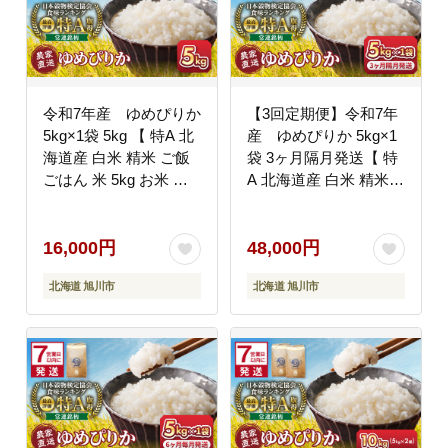
令和7年産 ゆめぴりか
【3回定期便】令和7年
5kg×1袋 5kg 【 特A 北
産 ゆめぴりか 5kg×1
海道産 白米 精米 ご飯
袋 3ヶ月隔月発送【 特
ごはん 米 5kg お米 ゆ
A 北海道産 白米 精米
めぴりか 旭川市ふるさ
ご飯 ごはん 米 5kg お
と納税 北海道ふるさと
米 旭川市ふるさと納税
納税 旭川市 北海道 】
北海道ふるさと納税 旭
16,000円
48,000円
_05232
川市 北海道 】_05537
北海道 旭川市
北海道 旭川市