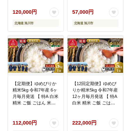
めぴりか 旭川市ふるさ
川市ふるさと納税 北海
と納税 北海道ふるさと
道ふるさと納税 旭川市
120,000円
57,000円
納税 旭川市 北海道 】
北海道 】_05293
北海道 旭川市
北海道 旭川市
_05550
【定期便】ゆめぴりか
【12回定期便】ゆめぴ
精米5kg 令和7年産 6ヶ
りか精米5kg 令和7年産
月毎月発送 【 特A 白米
12ヶ月毎月発送 【 特A
精米 ご飯 ごはん 米
白米 精米 ご飯 ごはん
5kg お米 ゆめぴりか 旭
米 5kg お米 ゆめぴりか
川市ふるさと納税 北海
旭川市ふるさと納税 北
道ふるさと納税 旭川市
海道ふるさと納税 旭川
112,000円
222,000円
北海道 】_05294
市 北海道 】_05295