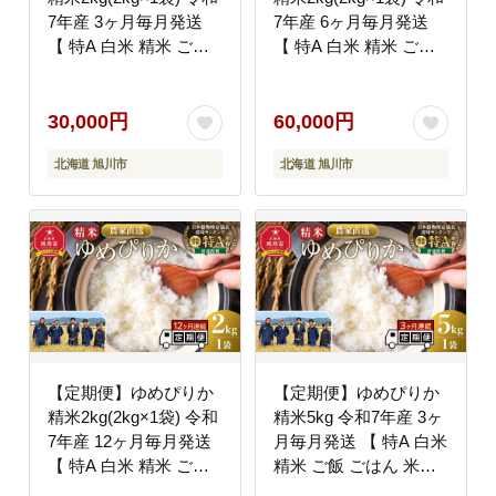
7年産 3ヶ月毎月発送
7年産 6ヶ月毎月発送
【 特A 白米 精米 ご飯
【 特A 白米 精米 ご飯
ごはん 米 5kg お米 ゆ
ごはん 米 5kg お米 ゆ
めぴりか 旭川市ふるさ
めぴりか 旭川市ふるさ
と納税 北海道ふるさと
と納税 北海道ふるさと
30,000円
60,000円
納税 旭川市 北海道 】
納税 旭川市 北海道 】
北海道 旭川市
北海道 旭川市
_05548
_05549
【定期便】ゆめぴりか
【定期便】ゆめぴりか
精米2kg(2kg×1袋) 令和
精米5kg 令和7年産 3ヶ
7年産 12ヶ月毎月発送
月毎月発送 【 特A 白米
【 特A 白米 精米 ご飯
精米 ご飯 ごはん 米
ごはん 米 5kg お米 ゆ
5kg お米 ゆめぴりか 旭