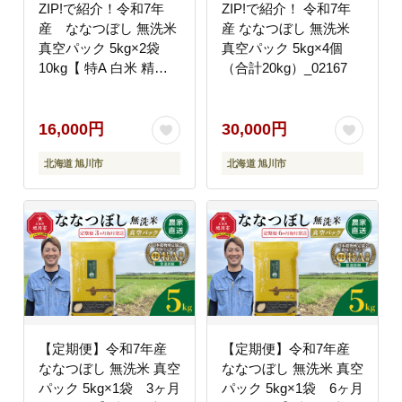
ZIP!で紹介！令和7年
ZIP!で紹介！ 令和7年
産 ななつぼし 無洗米
産 ななつぼし 無洗米
真空パック 5kg×2袋
真空パック 5kg×4個
10kg【 特A 白米 精米
（合計20kg）_02167
ご飯 ごはん 米 5kg お
米 ななつぼし 旭川市ふ
るさと納税 北海道ふる
16,000円
30,000円
さと納税 旭川市 北海道
北海道 旭川市
北海道 旭川市
】_05239 ●
【定期便】令和7年産
【定期便】令和7年産
ななつぼし 無洗米 真空
ななつぼし 無洗米 真空
パック 5kg×1袋 3ヶ月
パック 5kg×1袋 6ヶ月