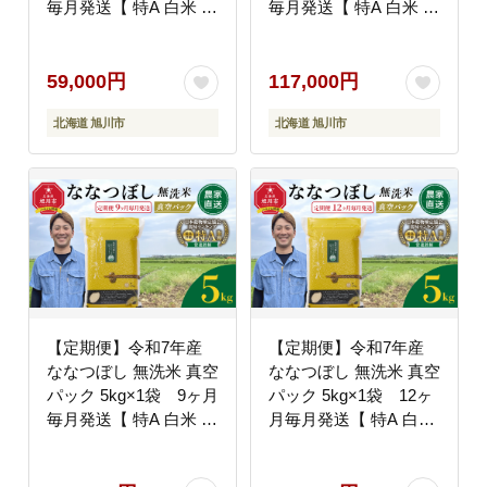
毎月発送【 特A 白米 精
毎月発送【 特A 白米 精
米 ご飯 ごはん 米 5kg
米 ご飯 ごはん 米 5kg
お米 ななつぼし 旭川市
お米 ななつぼし 旭川市
ふるさと納税 北海道ふ
ふるさと納税 北海道ふ
59,000円
117,000円
るさと納税 旭川市 北海
るさと納税 旭川市 北海
北海道 旭川市
北海道 旭川市
道 】_05560
道 】_05390
【定期便】令和7年産
【定期便】令和7年産
ななつぼし 無洗米 真空
ななつぼし 無洗米 真空
パック 5kg×1袋 9ヶ月
パック 5kg×1袋 12ヶ
毎月発送【 特A 白米 精
月毎月発送【 特A 白米
米 ご飯 ごはん 米 5kg
精米 ご飯 ごはん 米
お米 ななつぼし 旭川市
5kg お米 ななつぼし 旭