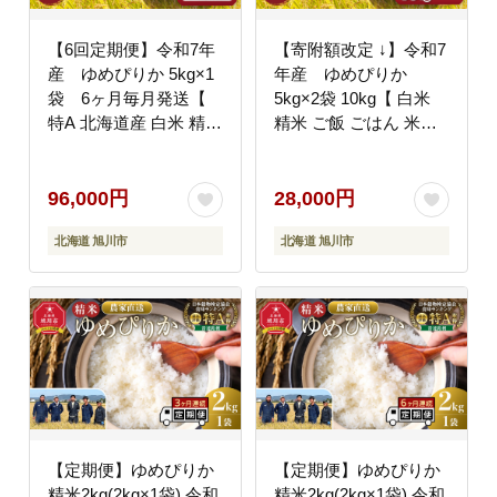
【6回定期便】令和7年
【寄附額改定 ↓】令和7
産 ゆめぴりか 5kg×1
年産 ゆめぴりか
袋 6ヶ月毎月発送【
5kg×2袋 10kg【 白米
特A 北海道産 白米 精米
精米 ご飯 ごはん 米
ご飯 ごはん 米 5kg お
5kg 10kg お米 ゆめぴり
米 ゆめぴりか 旭川市ふ
か 旭川市ふるさと納税
るさと納税 北海道ふる
北海道ふるさと納税 旭
96,000円
28,000円
さと納税 旭川市 北海道
川市 北海道 】_05233
北海道 旭川市
北海道 旭川市
_05391
【定期便】ゆめぴりか
【定期便】ゆめぴりか
精米2kg(2kg×1袋) 令和
精米2kg(2kg×1袋) 令和