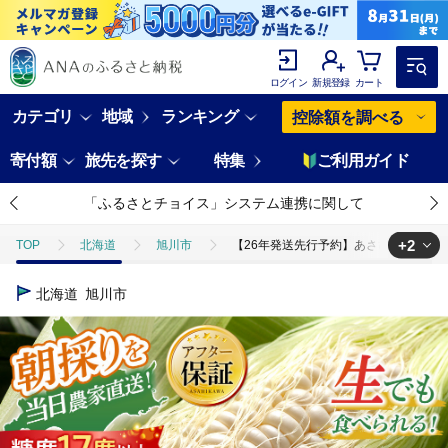
ログイン
新規登録
カート
カテゴリ
地域
ランキング
控除額を調べる
寄付額
旅先を探す
特集
ご利用ガイド
「ふるさとチョイス」システム連携に関して
+2
TOP
北海道
旭川市
【26年発送先行予約】あさひやま動物園しろ
TOP
野菜
【26年発送先行予約】あさひやま動物園しろくまコーン 10
北海道
旭川市
TOP
野菜
とうもろこし
【26年発送先行予約】あさひやま動物