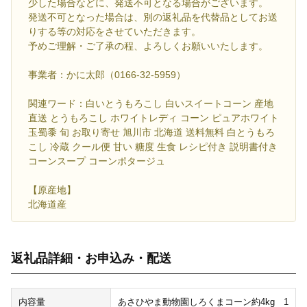
少した場合などに、発送不可となる場合がございます。
発送不可となった場合は、別の返礼品を代替品としてお送
りする等の対応をさせていただきます。
予めご理解・ご了承の程、よろしくお願いいたします。
事業者：かに太郎（0166-32-5959）
関連ワード：白いとうもろこし 白いスイートコーン 産地
直送 とうもろこし ホワイトレディ コーン ピュアホワイト
玉蜀黍 旬 お取り寄せ 旭川市 北海道 送料無料 白とうもろ
こし 冷蔵 クール便 甘い 糖度 生食 レシピ付き 説明書付き
コーンスープ コーンポタージュ
【原産地】
北海道産
返礼品詳細・お申込み・配送
内容量
あさひやま動物園しろくまコーン約4kg 1