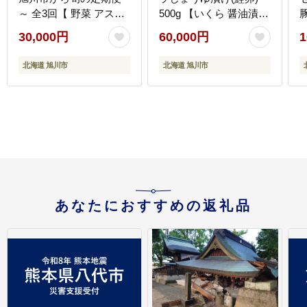
～ 全3回【 野菜 アスパ
500g 【いくら 醤油漬け
ラ グリーンアスパラ ア
いくら醤油漬 小分け 無
30,000円
60,000円
1
スパラガス ゴールドラ
添加 冷凍 魚卵 お取り寄
ッシュ とうもろこし 赤
せ 人気 鮭いくら 旭川市
北海道 旭川市
北海道 旭川市
肉 メロン フルーツ 果物
北海道ふるさと納税 北
海
旭川市ふるさと納税 北
海道】_00584
海道ふるさと納税 旭川
市 北海道 お取り寄せ 定
期便 頒布会 冷蔵配送 ク
ール便 】 _01107
あなたにおすすめの返礼品