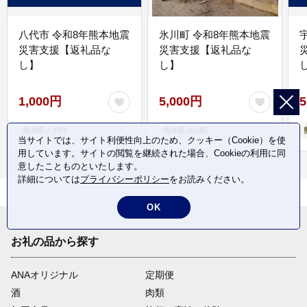
八代市 令和8年熊本地震
氷川町 令和8年熊本地震
災害支援【返礼品な
災害支援【返礼品な
し】
し】
し
1,000円
5,000円
5
熊本県 八代市
熊本県 氷川町
当サイトでは、サイト利便性向上のため、クッキー（Cookie）を使
用しています。サイトの閲覧を継続された場合、Cookieの利用に同
意したことものといたします。
詳細については
プライバシーポリシー
をお読みください。
OK
お礼の品から探す
ANAオリジナル
定期便
酒
肉類