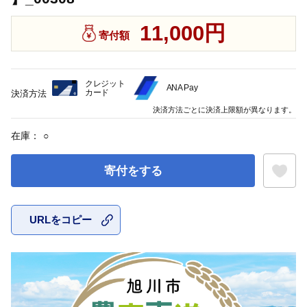
11,000円
寄付額
クレジット
ANA Pay
カード
決済方法
決済方法ごとに決済上限額が異なります。
在庫：
○
寄付をする
URLをコピー
お気に入