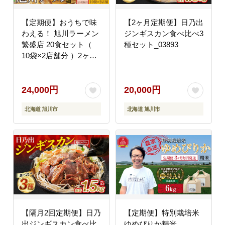
【定期便】おうちで味
【2ヶ月定期便】日乃出
わえる！ 旭川ラーメン
ジンギスカン食べ比べ3
繁盛店 20食セット（
種セット_03893
10袋×2店舗分 ）2ヶ月
隔月発送【 食べ比べ 乾
麺 ランキング らーめん
ラーメン インスタント
24,000円
20,000円
ラーメン インスタント
北海道 旭川市
北海道 旭川市
カップ麺 麺 旭川ラーメ
ン しょうゆ 醤油 みそ
味噌 乾麺 セット お取
り寄せ 麺類 旭川市 北
海道 】_04839
【隔月2回定期便】日乃
【定期便】特別栽培米
出ジンギスカン食べ比
ゆめぴりか精米