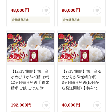
ん 米 5kg お米 ゆめぴ
ん 米 5kg お米 ゆめぴ
りか 旭川産 旭川市ふる
りか 旭川産 旭川市ふる
48,000円
96,000円
さと納税 北海道ふるさ
さと納税 北海道ふるさ
北海道 旭川市
北海道 旭川市
と納税 特A ふるさと納
と納税 特A ふるさと納
税 旭川市 北海道 】
税 旭川市 北海道 】
_05402
_05403
【12回定期便】旭川産
【3回定期便】旭川産ゆ
ゆめぴりか5kg(精白米)
めぴりか5kg(精白米)
12ヶ月毎月発送【 白米
3ヶ月隔月発送(10月か
精米 ご飯 ごはん 米
ら発送開始)【 特A 北海
5kg お米 ゆめぴりか 旭
道産 白米 精米 ご飯 ご
川産 旭川市ふるさと納
はん 米 5kg お米 ゆめ
税 北海道ふるさと納税
ぴりか 旭川産 旭川市ふ
192,000円
48,000円
特A ふるさと納税 旭川
るさと納税 北海道ふる