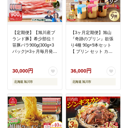
【定期便】【旭川産ブ
【3ヶ月定期便】旭山
ランド豚】希少部位！
『奇跡のプリン』欲張
笹豚バラ900g(300g×3
り4種 90g×9本セット
パック)×3ヶ月毎月発送
【 プリン セット カス
【 豚肉 お肉 豚バラ 豚
タード 洋菓子 キャラメ
バラ肉 しゃぶしゃぶ 鍋
ル バニラ レトロ スイ
お鍋 焼肉 焼き肉 やき
ーツ デザート お菓子
30,000円
36,000円
にく 小分け 個包装 冷
食べ比べ お楽しみ 冷蔵
北海道 旭川市
北海道 旭川市
凍 国産 北海道 ギフト
旭川市ふるさと納税 北
スライス お取り寄せ グ
海道ふるさと納税 】
ルメ 旭川市 北海道 】
_03801
_04813