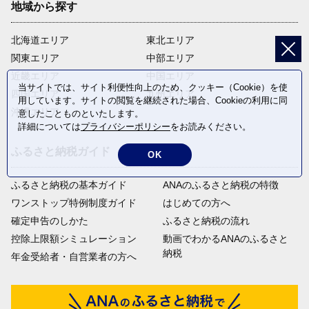
地域から探す
北海道エリア
東北エリア
関東エリア
中部エリア
近畿エリア
中国エリア
当サイトでは、サイト利便性向上のため、クッキー（Cookie）を使
四国エリア
九州エリア
用しています。サイトの閲覧を継続された場合、Cookieの利用に同
沖縄エリア
意したことものといたします。
詳細については
プライバシーポリシー
をお読みください。
ふるさと納税ガイド
OK
ふるさと納税の基本ガイド
ANAのふるさと納税の特徴
ワンストップ特例制度ガイド
はじめての方へ
確定申告のしかた
ふるさと納税の流れ
控除上限額シミュレーション
動画でわかるANAのふるさと
納税
年金受給者・自営業者の方へ