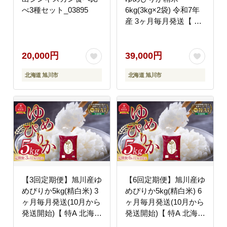
べ3種セット_03895
6kg(3kg×2袋) 令和7年
産 3ヶ月毎月発送【 白
米 精米 ご飯 ごはん 米
お米 旭川市ふるさと納
税 北海道ふるさと納税
20,000円
39,000円
】 _05277
北海道 旭川市
北海道 旭川市
【3回定期便】旭川産ゆ
【6回定期便】旭川産ゆ
めぴりか5kg(精白米) 3
めぴりか5kg(精白米) 6
ヶ月毎月発送(10月から
ヶ月毎月発送(10月から
発送開始)【 特A 北海道
発送開始)【 特A 北海道
産 白米 精米 ご飯 ごは
産 白米 精米 ご飯 ごは