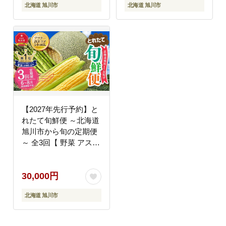
北海道 旭川市
北海道 旭川市
市 北海道 】 _05405
さと納税 特A ふるさと
納税 旭川市 北海道 】
_05406
【2027年先行予約】と
れたて旬鮮便 ～北海道
旭川市から旬の定期便
～ 全3回【 野菜 アスパ
ラ グリーンアスパラ ア
スパラガス ゴールドラ
30,000円
ッシュ とうもろこし 赤
肉 メロン フルーツ 果
北海道 旭川市
物 旭川市ふるさと納税
北海道ふるさと納税 旭
川市 北海道 お取り寄せ