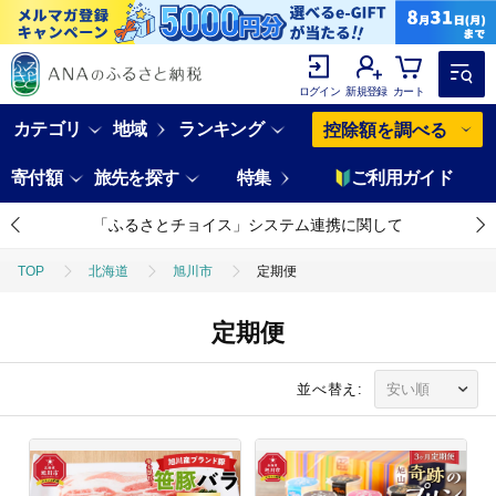
ログイン
新規登録
カート
カテゴリ
地域
ランキング
控除額を調べる
寄付額
旅先を探す
特集
ご利用ガイド
「ふるさとチョイス」システム連携に関して
TOP
北海道
旭川市
定期便
定期便
並べ替え: