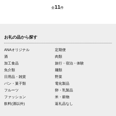
定期便 頒布会 冷蔵配送
11
全
件
クール便 】 _01107
お礼の品から探す
ANAオリジナル
定期便
酒
肉類
加工食品
旅行・宿泊・体験
魚介類
麺類
日用品・雑貨
野菜
パン・菓子類
電化製品
フルーツ
卵・乳製品
ファッション
米・穀物
飲料(酒以外)
返礼品なし