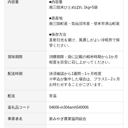
内容量
■内容量
南三陸米ひとめぼれ 1kg×5袋
■原産地
南三陸町産・気仙沼市産・登米市津山町産
■保存方法
直射日光を避け、風通しがよい冷暗所で保
管ください。
賞味期限
消費期限：袋に記載の精米時期から1か月
程度を目安に召し上がってください。
配送時期
決済確認から1週間～1ヶ月程度
※申込が集中した場合は、プラス1～2ヶ月
お待たせすることがございます。
配送
常温
返礼品コード
04606-m304amh540006
事業者名
新みやぎ農業協同組合