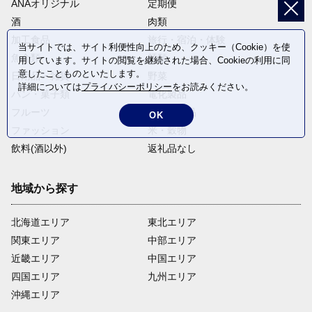
ANAオリジナル
定期便
酒
肉類
加工食品
旅行・宿泊・体験
当サイトでは、サイト利便性向上のため、クッキー（Cookie）を使
魚介類
麺類
用しています。サイトの閲覧を継続された場合、Cookieの利用に同
意したことものといたします。
日用品・雑貨
野菜
詳細については
プライバシーポリシー
をお読みください。
パン・菓子類
電化製品
フルーツ
卵・乳製品
OK
ファッション
米・穀物
飲料(酒以外)
返礼品なし
地域から探す
北海道エリア
東北エリア
関東エリア
中部エリア
近畿エリア
中国エリア
四国エリア
九州エリア
沖縄エリア