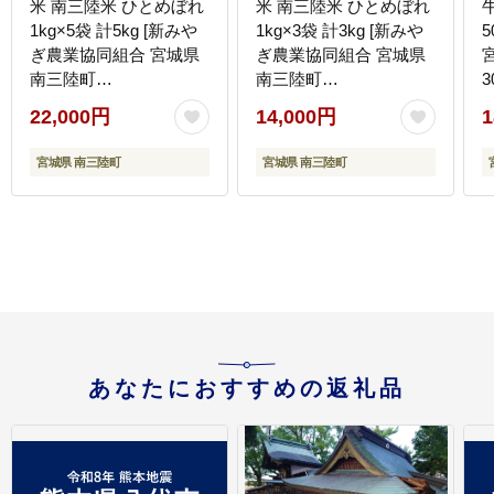
米 南三陸米 ひとめぼれ
米 南三陸米 ひとめぼれ
牛 牛タン 
1kg×5袋 計5kg [新みや
1kg×3袋 計3kg [新みや
5
ぎ農業協同組合 宮城県
ぎ農業協同組合 宮城県
南三陸町
南三陸町
3
m304amh540006] 白米
m304amh540004] 白米
22,000円
14,000円
1
一等米 精米 お米 ご飯
一等米 精米 お米 ご飯
ごはん コメ こめ 小分け
ごはん コメ こめ 小分け
宮城県 南三陸町
宮城県 南三陸町
あなたにおすすめの返礼品