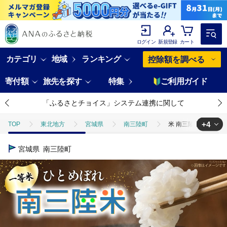
ログイン
新規登録
カート
カテゴリ
地域
ランキング
控除額を調べる
寄付額
旅先を探す
特集
ご利用ガイド
「ふるさとチョイス」システム連携に関して
+4
TOP
東北地方
宮城県
南三陸町
米 南三陸米 ひとめぼれ
TOP
米・穀物
米 南三陸米 ひとめぼれ 1kg×5袋 計5kg [新みやぎ農
宮城県
南三陸町
TOP
米・穀物
米
米 南三陸米 ひとめぼれ 1kg×5袋 計5kg 
TOP
米・穀物
米
精米
米 南三陸米 ひとめぼれ 1kg×5
TOP
米・穀物
米
ひとめぼれ
米 南三陸米 ひとめぼれ 1