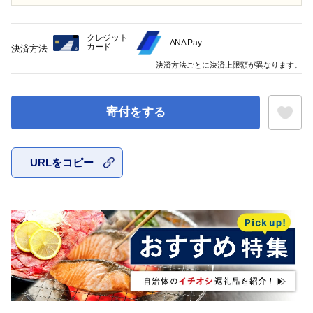
クレジット
ANA Pay
カード
決済方法
決済方法ごとに決済上限額が異なります。
寄付をする
URLをコピー
お気に入