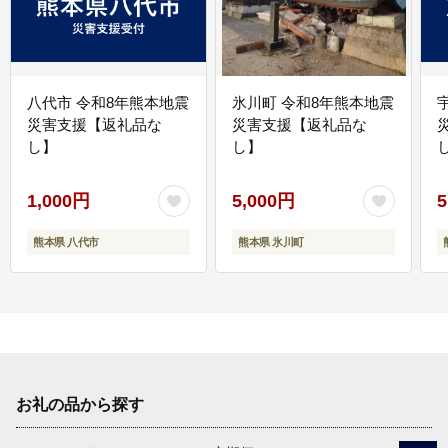
八代市 令和8年熊本地震
氷川町 令和8年熊本地震
災害支援【返礼品な
災害支援【返礼品な
し】
し】
し
1,000円
5,000円
5
熊本県 八代市
熊本県 氷川町
お礼の品から探す