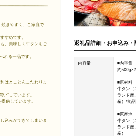
、焼きやすく、ご家庭で
おすすめです。
返礼品詳細・お申込み・
ても、美味しく牛タンをご
食べれる一品です。
内容量
■内容量
約500g×2
佐利はとことんこだわりま
■原材料
牛タン（
買い”しています。
ランド産
を提供しています。
産）/食
■原産地
申し込みができてしまいま
牛タン（
ランド産
産）