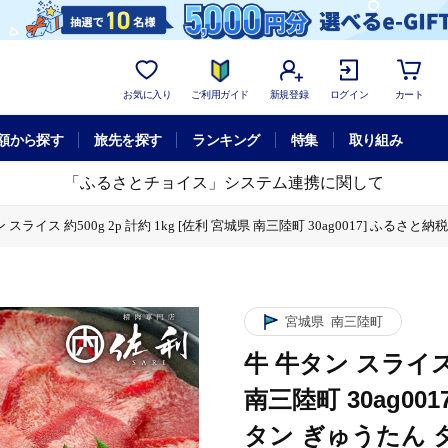
お気に入り
ご利用ガイド
新規登録
ログイン
カート
額から探す
旅先を探す
ランキング
特集
取り組み
「ふるさとチョイス」システム連携に関して
 スライス 約500g 2p 計約 1kg [佐利 宮城県 南三陸町 30ag0017] ふる
[佐利 宮城県 南三陸町 30ag0017] ふるさと納税 精肉 肉 牛たん 牛タン ぎゅうたん
30ag0017] ふるさと納税 精肉 肉 牛たん 牛タン ぎゅうたん タン 肉 牛 冷凍 焼
30ag0017] ふるさと納税 精肉 肉 牛たん 牛タン ぎゅうたん タン 肉 牛 冷凍 焼
宮城県
南三陸町
牛 牛タン スライス 約
南三陸町 30ag00
タン ぎゅうたん タ