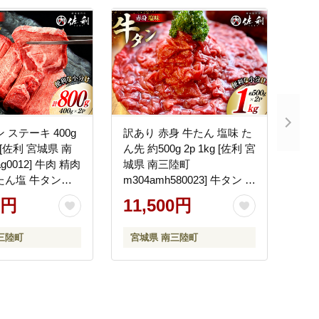
 ステーキ 400g
訳あり 赤身 牛たん 塩味 た
g [佐利 宮城県 南
ん先 約500g 2p 1kg [佐利 宮
g0012] 牛肉 精肉
城県 南三陸町
たん塩 牛タン塩
m304amh580023] 牛タン た
切り 厚切 焼肉 焼
ん タン 小分け 肉 焼き肉 焼
0円
11,500円
塩 たん塩 冷凍 小
肉 塩タン 塩たん タン塩 た
装
ん塩
三陸町
宮城県 南三陸町