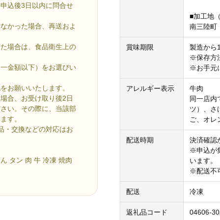
申込後3日以内に問合せ
■加工地
きなかった場合、再送およ
南三陸町
ぎた場合は、食品衛生上の
賞味期限
製造から
※保存方法 
同一金額以下）をお選びい
※お手元
認をお願いいたします。
アレルギー表示
牛肉
場合、お受け取り後2日
同一店内
ださい。その際に、当該部
ツ）、さ
します。
ご、オレ
品・交換などの対応はお
配送時期
決済確認
※申込が
ん タン 肉 牛 冷凍 焼肉
います。
※配送不
配送
冷凍
返礼品コード
04606-3