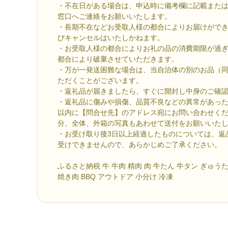
・不在日がある場合は、申込時に備考欄に記載または
窓口へご連絡をお願いいたします。
・長期不在などお受取人様の都合によりお届けがで
びキャンセルはいたしかねます。
・お受取人様の都合によりお礼の品の消費期限が過
都合により破棄させていただきます。
・万が一発送困難な場合は、当自治体の別のお品（
ただくことがございます。
・返礼品が届きましたら、すぐに開封し中身のご確
・返礼品に傷みや損傷、品質不良などの異常があった
以内に【問合せ先】のアドレス宛にお問い合わせく
分、全体、外箱の写真もあわせて送付をお願いいた
・お受け取り後3日以上経過したものについては、返
受けできませんので、あらかじめご了承ください。
ふるさと納税 牛 牛肉 精肉 肉 牛たん 牛タン ぎゅうた
焼き肉 BBQ アウトドア 小分け 冷凍