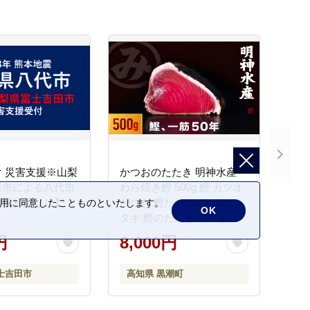
 災害支援※山梨
かつおのたたき 明神水産
田市による八代市
わら焼き鰹 500g 鰹 カツオ
【返礼品なし】
かつお 鰹たたき かつおタ
の利用に同意したことものといたします。
OK
タキ 鰹のたたき かつおの
タタキ 藁焼き わら焼き 魚
円
8,000円
さかな 海鮮 刺身 お刺身 冷
凍 ご家庭用 グルメ 特産品
士吉田市
高知県 黒潮町
ご当地 本場 高知 黒潮町 ギ
フト 贈答品 人気 返礼品 ふ
るさと納税 魚介類 高知県