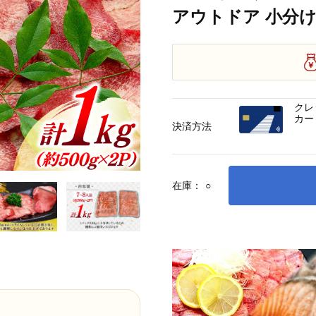
アウトドア 小分け
クレ
カー
決済方法
在庫：
○