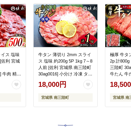
ライス 塩味
牛タン 薄切り 2mm スライ
極厚 牛タン
p [佐利 宮城
ス 塩味 約200g 5P 1kg 7～8
2p 計800
人前 [佐利 宮城県 南三陸町
三陸町 30a
6] 牛肉 精肉
30ag0016] 小分け 冷凍 タン
牛たん 牛
 牛タン塩
塩 たん塩 味付き 味付 焼肉
タン 肉 厚
18,000円
18,50
薄切 赤身 た
焼き肉 アウトドア 冷凍 肉
き肉 タン
 タン塩 た
分け 個包
宮城県 南三陸町
宮城県 南