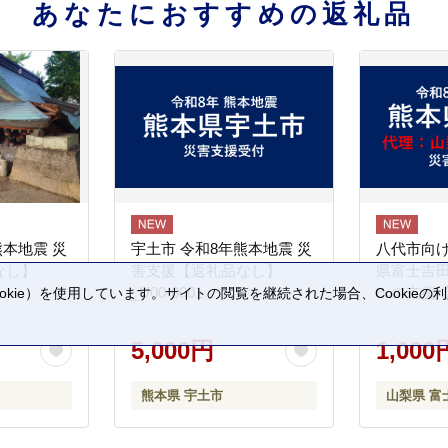
あなたにおすすめの返礼品
熊本地震 災
宇土市 令和8年熊本地震 災
八代市向け
なし】
害支援【返礼品なし】
県富士吉
_U00-0001
への支援
kie）を使用しています。サイトの閲覧を継続された場合、Cookie
。
5,000円
1,000
熊本県 宇土市
山梨県 富