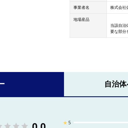
事業者名
株式会社
地場産品
当該自治
要な部分
ー
自治体
★
5
0.0