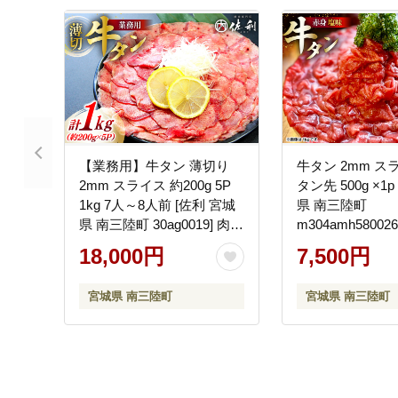
【業務用】牛タン 薄切り
牛タン 2mm ス
2mm スライス 約200g 5P
タン先 500g ×1
1kg 7人～8人前 [佐利 宮城
県 南三陸町
県 南三陸町 30ag0019] 肉
m304amh58002
精肉 牛たん タン たん 焼肉
牛たん 牛たん塩
18,000円
7,500円
冷凍 小分け
タン 肉 薄切り 
ん先 焼肉 焼き肉
宮城県 南三陸町
宮城県 南三陸町
ん塩 冷凍