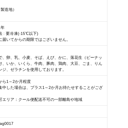
（製造地）
1年
: 要冷凍(-15℃以下)
に届いてからの期限ではございません。
で、卵、乳、小麦、そば、えび、かに、落花生（ピーナッ
け、いか、いくら、牛肉、豚肉、鶏肉、大豆、ごま、りん
ンジ、ゼラチンを使用しております。
から1～2か月程度
集中した場合は、プラス1～2か月お待たせすることがござ
可エリア：クール便配送不可の一部離島や地域
0ag0017