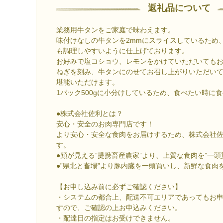
返礼品について
業務用牛タンをご家庭で味わえます。
味付けなしの牛タンを2mmにスライスしているため
も調理しやすいように仕上げております。
お好みで塩コショウ、レモンをかけていただいても
ねぎを刻み、牛タンにのせてお召し上がりいただい
堪能いただけます。
1パック500gに小分けしているため、食べたい時に
●株式会社佐利とは？
安心・安全のお肉専門店です！
より安心・安全な食肉をお届けするため、株式会社
す。
●顔が見える”提携畜産農家”より、上質な食肉を”一頭
●”県北と畜場”より豚内臓を一頭買いし、新鮮な食肉
【お申し込み前に必ずご確認ください】
・システムの都合上、配送不可エリアであってもお
すので、ご確認の上お申込みください。
・配達日の指定はお受けできません。