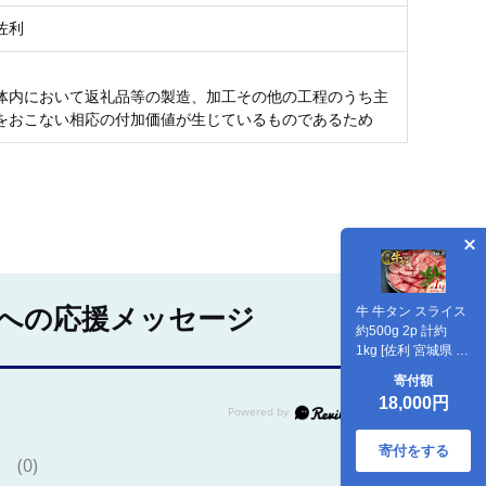
佐利
体内において返礼品等の製造、加工その他の工程のうち主
をおこない相応の付加価値が生じているものであるため
への応援メッセージ
牛 牛タン スライス
約500g 2p 計約
1kg [佐利 宮城県 南
三陸町 30ag0017]
寄付額
ふるさと納税 精肉
18,000円
肉 牛たん 牛タン ぎ
ゅうたん タン 肉 牛
冷凍 焼肉 焼き肉
寄付をする
(0)
BBQ アウトドア 小