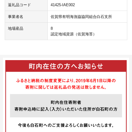
返礼品コード
41425-IAE002
事業者名
佐賀県有明海漁協協同組合白石支所
地場産品
8
認定地域資源（佐賀海苔）