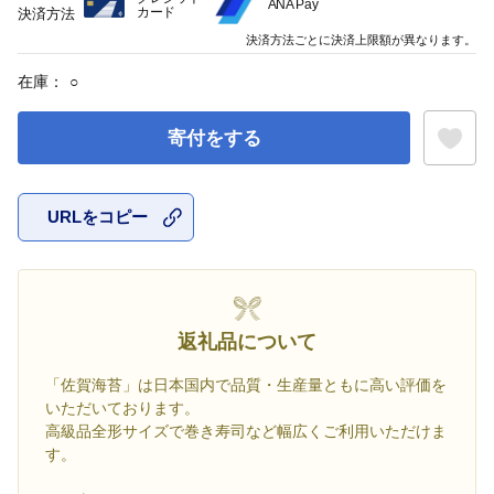
ANA Pay
カード
決済方法
決済方法ごとに決済上限額が異なります。
在庫：
○
寄付をする
URLをコピー
お気に入
返礼品について
「佐賀海苔」は日本国内で品質・生産量ともに高い評価を
いただいております。
高級品全形サイズで巻き寿司など幅広くご利用いただけま
す。