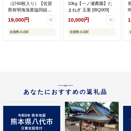
（計60枚入り）【佐賀
10kg【一ノ瀬農園】た
県有明海漁業協同組合
まねぎ 玉葱 [IBQ009]
白石支所】海苔
支
19,000円
10,000円
1
[IAE005]
佐賀県 白石町
佐賀県 白石町
あなたにおすすめの返礼品