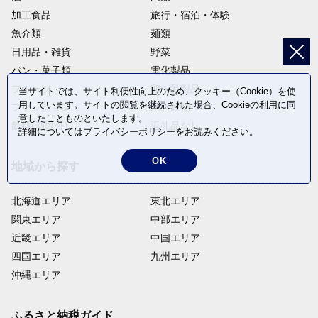
加工食品
旅行・宿泊・体験
魚介類
麺類
日用品・雑貨
野菜
パン・菓子類
電化製品
フルーツ
卵・乳製品
当サイトでは、サイト利便性向上のため、クッキー（Cookie）を使
用しています。サイトの閲覧を継続された場合、Cookieの利用に同
ファッション
米・穀物
意したことものといたします。
飲料(酒以外)
返礼品なし
詳細については
プライバシーポリシー
をお読みください。
OK
地域から探す
北海道エリア
東北エリア
関東エリア
中部エリア
近畿エリア
中国エリア
四国エリア
九州エリア
沖縄エリア
ふるさと納税ガイド