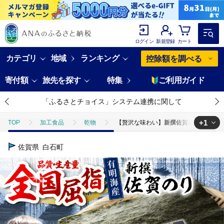
ログイン
新規登録
カート
カテゴリ
地域
ランキング
控除額を調べる
寄付額
旅先を探す
特集
ご利用ガイド
「ふるさとチョイス」システム連携に関して
+1
TOP
加工食品
乾物
【贅沢な味わい】新撰佐賀のり（焼きのり全
TOP
加工食品
乾物
ほかの乾物
【贅沢な味わい】新撰
佐賀県
白石町