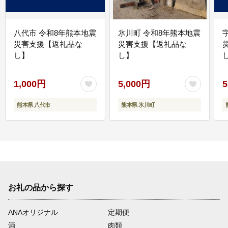
八代市 令和8年熊本地震
氷川町 令和8年熊本地震
災害支援【返礼品な
災害支援【返礼品な
し】
し】
し
1,000円
5,000円
5
熊本県 八代市
熊本県 氷川町
お礼の品から探す
ANAオリジナル
定期便
酒
肉類