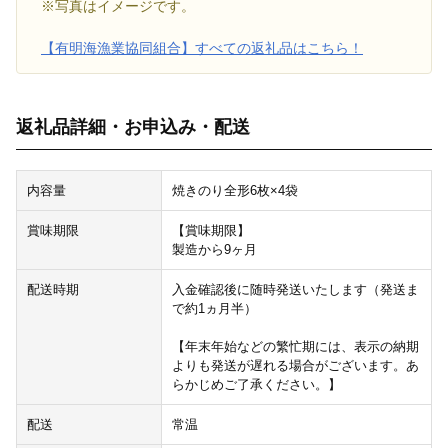
※写真はイメージです。
【有明海漁業協同組合】すべての返礼品はこちら！
返礼品詳細・お申込み・配送
内容量
焼きのり全形6枚×4袋
賞味期限
【賞味期限】
製造から9ヶ月
配送時期
入金確認後に随時発送いたします（発送ま
で約1ヵ月半）
【年末年始などの繁忙期には、表示の納期
よりも発送が遅れる場合がございます。あ
らかじめご了承ください。】
配送
常温