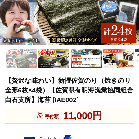
【贅沢な味わい】新撰佐賀のり（焼きのり
全形6枚×4袋）【佐賀県有明海漁業協同組合
白石支所】海苔 [IAE002]
11,000円
寄付額
クレジット