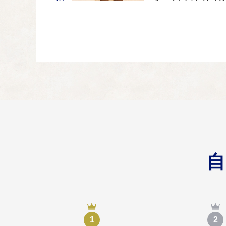
３ まちづくり（
03
自治会等の行うコミュ
４ 産業振興（農
04
農業や商工業者の事業
５ 環境、地域資
05
小竹町の地域資源（歴
６ １～５のほか
06
1
2