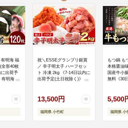
、皆さまに引き続き応援いただけるような事業のために寄附金を使わせていた
 有明海 福
祝＼ESSEグランプリ銀賞
もつ鍋 も
(全形40枚
／ 辛子明太子 ハーフセッ
本格醤油味
以内に出荷予
ト 冷凍 2kg 《7-14日以内に
国産牛小腸
 有明海 訳
出荷予定(土日祝除く)》 明
無料《30
6_120p---
太子 訳あり わけあり 海鮮
(土日祝除
小分け 簡易包装 めんたい
子 ニンニ
こ ほぐし 切れ子 北洋海産-
13,500円
産 ヤマタ
5,500
--ktk_ktk_9_2kg---
品 冷凍 鍋
ktk_ktk_30
福岡県 小竹町
福岡県 小