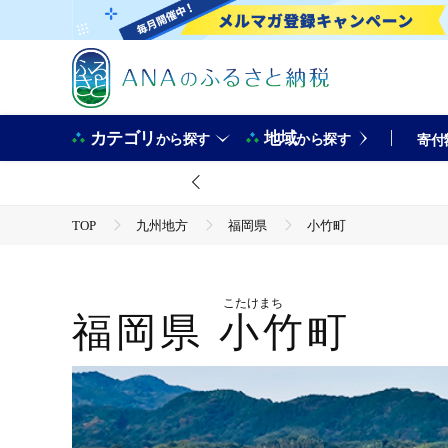
カテゴリ
地域
から探す
から探す
寄付
TOP
九州地方
福岡県
小竹町
こたけまち
福岡県
小竹町