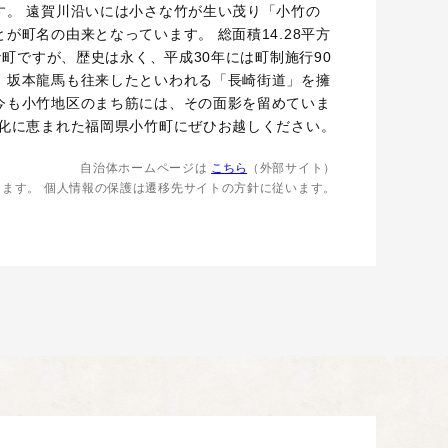
す。 遠賀川沿いには小さな竹が生い茂り「小竹の
が町名の由来となっています。 総面積14.28平方
さな町ですが、歴史は永く、平成30年には町制施行90
、坂本龍馬も往来したといわれる「長崎街道」を擁
今も小竹地区のまち筋には、その面影を留めていま
文化に恵まれた福岡県小竹町にぜひお越しください。
自治体ホームページは
こちら
（外部サイト）
します。
個人情報の保護は遷移先サイトの方針に従います。