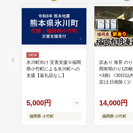
小竹町の未来のために
氷川町向け 災害支援※福岡
訳あり 海苔 のり
県小竹町による氷川町への
岡有明のり120枚
支援【返礼品なし】
×3袋) 《30日
定(土日祝除く)》
アリ ---ktk_ktk_2
5,000円
14,000円
福岡県 小竹町
福岡県 小竹町