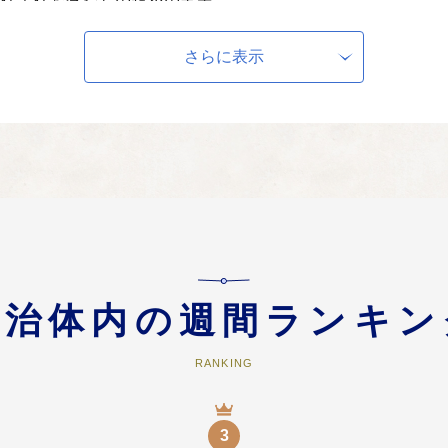
移住定住を含む）のための事業
ニティ活動の支援や移住定住を推進するための事業を行うために寄附金を使わ
さらに表示
業・商工業・観光業）のための事業
を応援し、観光の振興を図るのために寄附金を使わせていただきます。
源（歴史文化）の保存及び活用のための事業
自治体内の週間ランキン
史文化）を生かしながら、環境に優しいまちづくりを目指す事業を行うために
RANKING
、寄附を促進するための事業
3