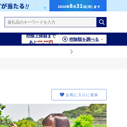
控除上限額まで
控除額を調べる
あと
***,***円
お気に入りに追加