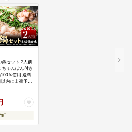
だきます。
つ鍋セット 2人前
 ちゃんぽん付き
100％使用 送料
日以内に出荷予定
く)》 牛もつ 唐辛
ク セット 博多 国
カ醤油 牛 冷凍食
円
 鍋セット---
_2i---
竹町