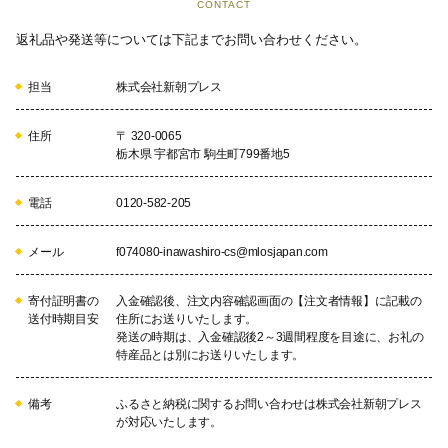
CONTACT
返礼品や発送等については下記までお問い合わせください。
担当
株式会社新朝プレス
住所
〒 320-0065
栃木県 宇都宮市 駒生町799番地5
電話
0120-582-205
メール
f074080-inawashiro-cs@mlosjapan.com
寄付証明書の
入金確認後、注文内容確認画面の【注文者情報】に記載の
送付時期目安
住所にお送りいたします。
発送の時期は、入金確認後2～3週間程度を目途に、お礼の
特産品とは別にお送りいたします。
備考
ふるさと納税に関するお問い合わせは株式会社新朝プレス
が対応いたします。