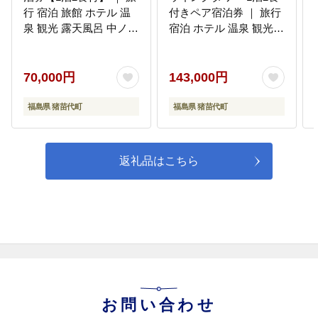
行 宿泊 旅館 ホテル 温
付きペア宿泊券 ｜ 旅行
泉 観光 露天風呂 中ノ沢
宿泊 ホテル 温泉 観光
温泉 ペア宿泊券 福島県
トラベル リゾート リス
猪苗代
テルパーク 眺望 猪苗代
温泉 福島県 猪苗代
70,000円
143,000円
福島県 猪苗代町
福島県 猪苗代町
返礼品はこちら
お問い合わせ