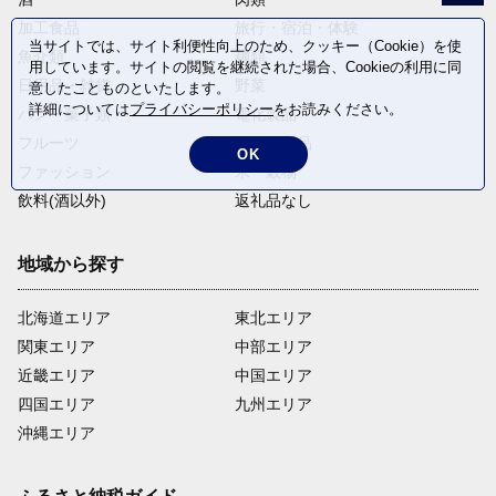
加工食品
旅行・宿泊・体験
当サイトでは、サイト利便性向上のため、クッキー（Cookie）を使
魚介類
麺類
用しています。サイトの閲覧を継続された場合、Cookieの利用に同
日用品・雑貨
野菜
意したことものといたします。
詳細については
プライバシーポリシー
をお読みください。
パン・菓子類
電化製品
フルーツ
卵・乳製品
OK
ファッション
米・穀物
飲料(酒以外)
返礼品なし
地域から探す
北海道エリア
東北エリア
関東エリア
中部エリア
近畿エリア
中国エリア
四国エリア
九州エリア
沖縄エリア