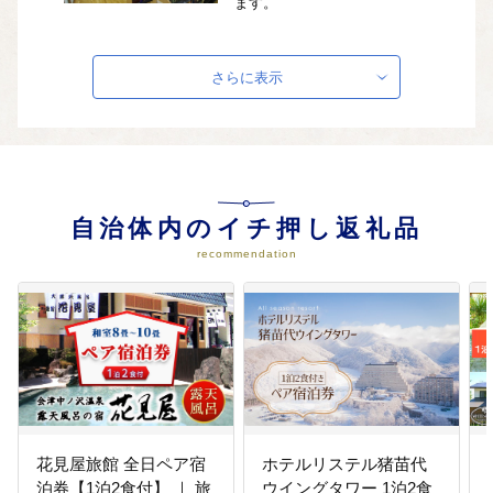
ます。
04
(4)人をつくる。そして、まちをつ
さらに表示
くる。
「地域を担う人材の育成」「教育
の充実」に活用します。
自治体内のイチ押し返礼品
05
(5)協働により、みらいをひらく。
recommendation
「新しい時代の行財政運営」「住
民参加の推進」に活用します。
花見屋旅館 全日ペア宿
ホテルリステル猪苗代
泊券【1泊2食付】 ｜ 旅
ウイングタワー 1泊2食