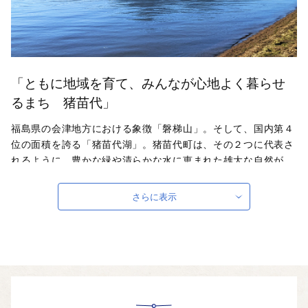
「ともに地域を育て、みんなが心地よく暮らせ
るまち 猪苗代」
福島県の会津地方における象徴「磐梯山」。そして、国内第４
位の面積を誇る「猪苗代湖」。猪苗代町は、その２つに代表さ
れるように、豊かな緑や清らかな水に恵まれた雄大な自然が
脈々と息づいている山紫水明の地です。四季折々の風情・景
色・スポーツなど年間を通じて多くの人々が楽しむことのでき
さらに表示
る、見て・遊んで・食べて・泊まれる、魅力あふれる田舎まち
です。
自治体ホームページは
こちら
（外部サイト）
外部サイトへ遷移します。
個人情報の保護は遷移先サイトの方針に従います。