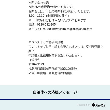
▼問い合わせ先
寄附は24時間受け付けております。
お問合せは、下記の時間帯にお願いいたします。
8:30～17:30（土日祝日を除く）
※土日祝祭日はお休みをいただいております。
電話：0120-582-205
メール：f074080-inawashiro-cs@mlosjapan.com
▼ワンストップ特例申請書
ワンストップ特例申請を希望される方には、受領証明書と
共に
申請書と返信用封筒をお送りいたします。
［送付先］
〒969-3123
福島県耶麻郡猪苗代町字城南100番地
猪苗代町役場 企画財務課財務係
自治体への応援メッセージ