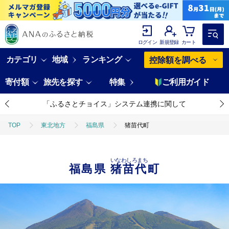
ログイン
新規登録
カート
カテゴリ
地域
ランキング
控除額を調べる
寄付額
旅先を探す
特集
ご利用ガイド
「ふるさとチョイス」システム連携に関して
TOP
東北地方
福島県
猪苗代町
いなわしろまち
福島県
猪苗代町