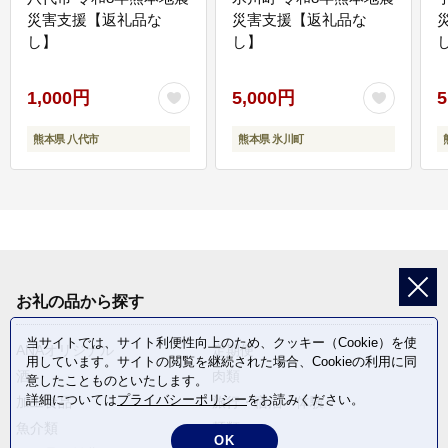
災害支援【返礼品な
災害支援【返礼品な
し】
し】
し
1,000円
5,000円
5
熊本県 八代市
熊本県 氷川町
お礼の品から探す
当サイトでは、サイト利便性向上のため、クッキー（Cookie）を使
ANAオリジナル
定期便
用しています。サイトの閲覧を継続された場合、Cookieの利用に同
酒
肉類
意したことものといたします。
詳細については
プライバシーポリシー
をお読みください。
加工食品
旅行・宿泊・体験
魚介類
麺類
OK