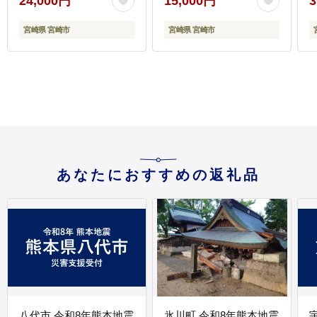
24,000円
15,000円
3
小分け パック 冷凍 人気
おすすめ 鰻楽
宮崎県 宮崎市
宮崎県 宮崎市
あなたにおすすめの返礼品
八代市 令和8年熊本地震
氷川町 令和8年熊本地震