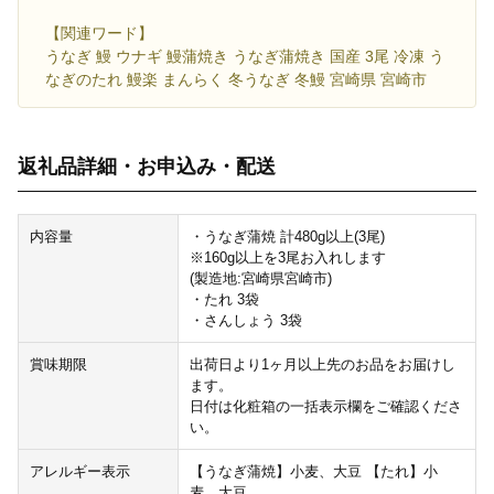
【関連ワード】
うなぎ 鰻 ウナギ 鰻蒲焼き うなぎ蒲焼き 国産 3尾 冷凍 う
なぎのたれ 鰻楽 まんらく 冬うなぎ 冬鰻 宮崎県 宮崎市
返礼品詳細・お申込み・配送
内容量
・うなぎ蒲焼 計480g以上(3尾)
※160g以上を3尾お入れします
(製造地:宮崎県宮崎市)
・たれ 3袋
・さんしょう 3袋
賞味期限
出荷日より1ヶ月以上先のお品をお届けし
ます。
日付は化粧箱の一括表示欄をご確認くださ
い。
アレルギー表示
【うなぎ蒲焼】小麦、大豆 【たれ】小
麦、大豆