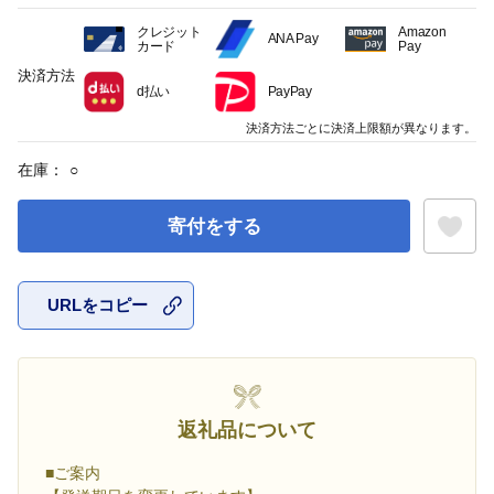
クレジット
Amazon
ANA Pay
カード
Pay
決済方法
d払い
PayPay
決済方法ごとに決済上限額が異なります。
在庫：
○
寄付をする
URLをコピー
お気に入
返礼品について
■ご案内