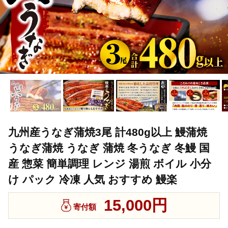
九州産うなぎ蒲焼3尾 計480g以上 鰻蒲焼
うなぎ蒲焼 うなぎ 蒲焼 冬うなぎ 冬鰻 国
産 惣菜 簡単調理 レンジ 湯煎 ボイル 小分
け パック 冷凍 人気 おすすめ 鰻楽
15,000円
寄付額