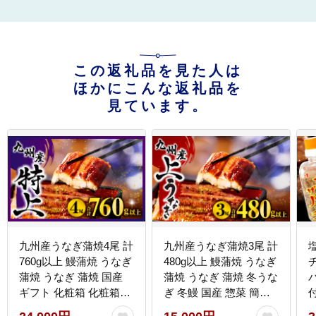
この返礼品を見た人は
ほかにこんな返礼品を
見ています。
九州産うなぎ蒲焼4尾 計
九州産うなぎ蒲焼3尾 計
760g以上 鰻蒲焼 うなぎ
480g以上 鰻蒲焼 うなぎ
蒲焼 うなぎ 蒲焼 国産
蒲焼 うなぎ 蒲焼 冬うな
ギフト 化粧箱 化粧箱入
ぎ 冬鰻 国産 惣菜 簡単
り 小分け パック 冷凍
調理 レンジ 湯煎 ボイル