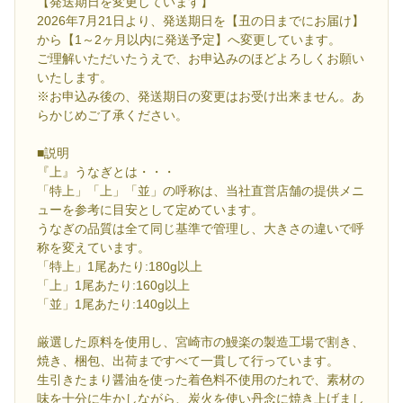
【発送期日を変更しています】
2026年7月21日より、発送期日を【丑の日までにお届け】
から【1～2ヶ月以内に発送予定】へ変更しています。
ご理解いただいたうえで、お申込みのほどよろしくお願い
いたします。
※お申込み後の、発送期日の変更はお受け出来ません。あ
らかじめご了承ください。
■説明
『上』うなぎとは・・・
「特上」「上」「並」の呼称は、当社直営店舗の提供メニ
ューを参考に目安として定めています。
うなぎの品質は全て同じ基準で管理し、大きさの違いで呼
称を変えています。
「特上」1尾あたり:180g以上
「上」1尾あたり:160g以上
「並」1尾あたり:140g以上
厳選した原料を使用し、宮崎市の鰻楽の製造工場で割き、
焼き、梱包、出荷まですべて一貫して行っています。
生引きたまり醤油を使った着色料不使用のたれで、素材の
味を十分に生かしながら、炭火を使い丹念に焼き上げまし