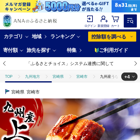
ログイン
新規登録
カート
カテゴリ
地域
ランキング
控除額を調べる
寄付額
旅先を探す
特集
ご利用ガイド
「ふるさとチョイス」システム連携に関して
+4
TOP
九州地方
宮崎県
宮崎市
九州産うなぎ蒲焼3尾 計4
TOP
魚介類
うなぎ
九州産うなぎ蒲焼3尾 計480g以上 鰻蒲焼
宮崎県
宮崎市
TOP
加工食品
九州産うなぎ蒲焼3尾 計480g以上 鰻蒲焼 うなぎ蒲焼
TOP
加工食品
惣菜・レトルト
九州産うなぎ蒲焼3尾 計480g
TOP
加工食品
惣菜・レトルト
ほかの惣菜
九州産うな