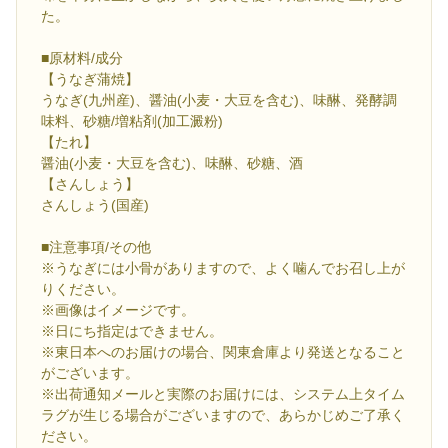
た。
■原材料/成分
【うなぎ蒲焼】
うなぎ(九州産)、醤油(小麦・大豆を含む)、味醂、発酵調
味料、砂糖/増粘剤(加工澱粉)
【たれ】
醤油(小麦・大豆を含む)、味醂、砂糖、酒
【さんしょう】
さんしょう(国産)
■注意事項/その他
※うなぎには小骨がありますので、よく噛んでお召し上が
りください。
※画像はイメージです。
※日にち指定はできません。
※東日本へのお届けの場合、関東倉庫より発送となること
がございます。
※出荷通知メールと実際のお届けには、システム上タイム
ラグが生じる場合がございますので、あらかじめご了承く
ださい。