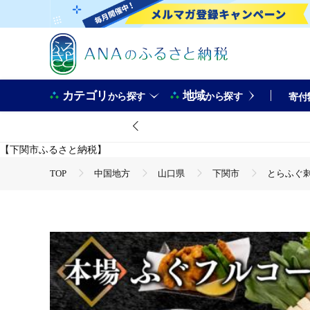
カテゴリ
地域
から探す
から探す
寄付
【下関市ふるさと納税】
TOP
中国地方
山口県
下関市
とらふぐ刺
TOP
魚介類
鮮魚
ふぐ
とらふぐ刺身＆ちり
TOP
魚介類
鮮魚
刺身
とらふぐ刺身＆ちり
TOP
加工食品
惣菜・レトルト
から揚げ
TOP
加工食品
鍋
魚
とらふぐ刺身＆ちり鍋