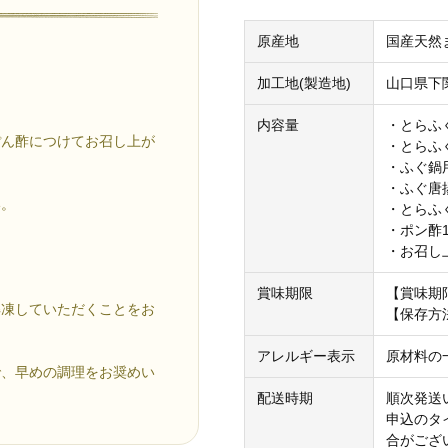
原産地
国産天然
加工地(製造地)
山口県下
内容量
・とらふぐ
ぽん酢につけてお召し上が
・とらふ
・ふぐ鍋用
・ふぐ唐揚
い。
・とらふ
・ポン酢1
・お召し
賞味期限
【賞味期
解凍していただくことをお
【保存方
アレルギー表示
原材料の
で、早めの調理をお奨めい
配送時期
順次発送
申込のタ
合がござ