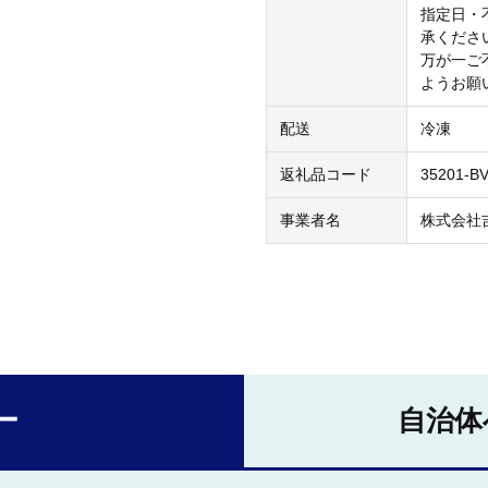
指定日・
承くださ
万が一ご
ようお願
配送
冷凍
返礼品コード
35201-B
事業者名
株式会社
ー
自治体