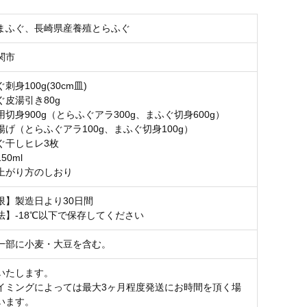
まふぐ、長崎県産養殖とらふぐ
関市
刺身100g(30cm皿)
ぐ皮湯引き80g
切身900g（とらふぐアラ300g、まふぐ切身600g）
げ（とらふぐアラ100g、まふぐ切身100g）
ぐ干しヒレ3枚
50ml
上がり方のしおり
限】製造日より30日間
法】-18℃以下で保存してください
一部に小麦・大豆を含む。
いたします。
イミングによっては最大3ヶ月程度発送にお時間を頂く場
います。