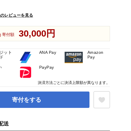
品のレビューを見る
30,000円
寄付額
ジット
ANA Pay
Amazon
ド
Pay
い
PayPay
決済方法ごとに決済上限額が異なります。
寄付をする
配送
お気に入り登録