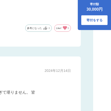
人前 冷凍 フグ刺し
寄付額
高級魚 海鮮鍋 魚介
30,000円
河豚 本場 下関市 山
口県
寄付をする
参考になった
0
Like!
0
2024年12月14日
ぎて堪りません。 皆