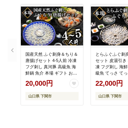
国産天然 ふぐ刺身＆ちり＆
とらふぐふぐ刺身
唐揚げセット 4-5人前 冷凍
セット 皮湯引き 
フグ刺し 真河豚 高級魚 海
凍 フグ刺し 海鮮鍋 魚
鮮鍋 魚介 本場 ギフト お祝
級魚 てっさ てっ
い 下関市 山口県
市 山口県
20,000円
22,000円
山口県 下関市
山口県 下関市