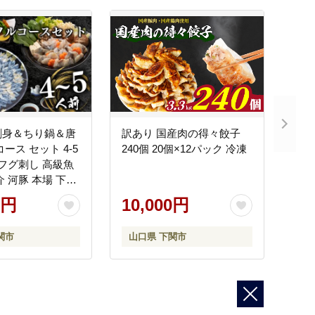
刺身＆ちり鍋＆唐
訳あり 国産肉の得々餃子
ース セット 4-5
240個 20個×12パック 冷凍
グ刺し 高級魚
介 河豚 本場 下関
0円
10,000円
関市
山口県 下関市