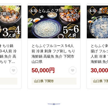
 ちり鍋
とらふぐフルコース 5-6人
とらふぐ
3-4人前 冷
前 冷凍 刺身 フグ刺し ちり
揚げ フルコ
介 高
海鮮鍋 高級魚 魚介 下関市
人前 冷凍 フ
ちり 下関
山口県
海鮮鍋 魚
市 山口県
50,000円
30,00
山口県 下関市
山口県 下