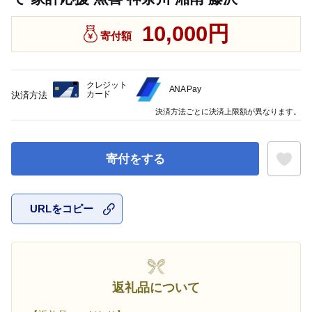
10,000円
寄付額
クレジット
ANA Pay
カード
決済方法
決済方法ごとに決済上限額が異なります。
寄付をする
URLをコピー
お気に入
返礼品について