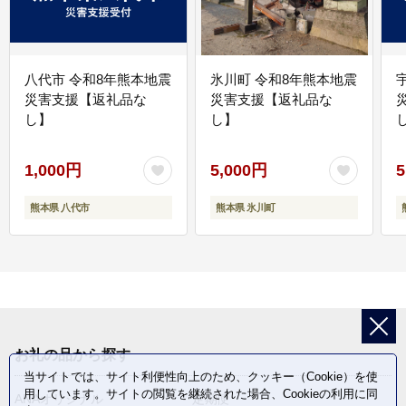
八代市 令和8年熊本地震
氷川町 令和8年熊本地震
災害支援【返礼品な
災害支援【返礼品な
し】
し】
し
1,000円
5,000円
5
熊本県 八代市
熊本県 氷川町
お礼の品から探す
当サイトでは、サイト利便性向上のため、クッキー（Cookie）を使
用しています。サイトの閲覧を継続された場合、Cookieの利用に同
ANAオリジナル
定期便