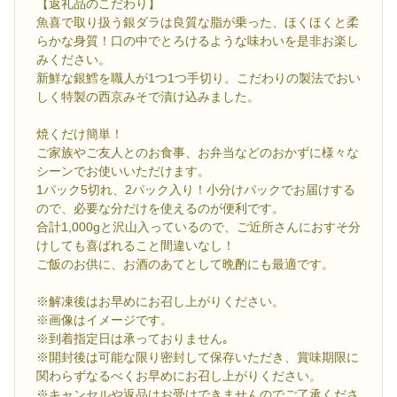
【返礼品のこだわり】
魚喜で取り扱う銀ダラは良質な脂が乗った、ほくほくと柔
らかな身質！口の中でとろけるような味わいを是非お楽し
みください。
新鮮な銀鱈を職人が1つ1つ手切り。こだわりの製法でおい
しく特製の西京みそで漬け込みました。
焼くだけ簡単！
ご家族やご友人とのお食事、お弁当などのおかずに様々な
シーンでお使いいただけます。
1パック5切れ、2パック入り！小分けパックでお届けする
ので、必要な分だけを使えるのが便利です。
合計1,000gと沢山入っているので、ご近所さんにおすそ分
けしても喜ばれること間違いなし！
ご飯のお供に、お酒のあてとして晩酌にも最適です。
※解凍後はお早めにお召し上がりください。
※画像はイメージです。
※到着指定日は承っておりません｡
※開封後は可能な限り密封して保存いただき、賞味期限に
関わらずなるべくお早めにお召し上がりください。
※キャンセルや返品はお受けできませんのでご了承くださ