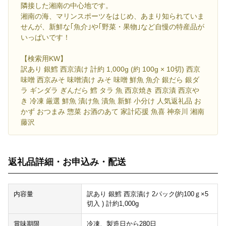
隣接した湘南の中心地です。
湘南の海、マリンスポーツをはじめ、あまり知られていま
せんが、新鮮な｢魚介｣や｢野菜・果物｣など自慢の特産品が
いっぱいです！
【検索用KW】
訳あり 銀鱈 西京漬け 計約 1,000g (約 100g × 10切) 西京
味噌 西京みそ 味噌漬け みそ 味噌 鮮魚 魚介 銀だら 銀ダ
ラ ギンダラ ぎんだら 鱈 タラ 魚 西京焼き 西京漬 西京や
き 冷凍 厳選 鮮魚 漬け魚 漬魚 新鮮 小分け 人気返礼品 お
かず おつまみ 惣菜 お酒のあて 家計応援 魚喜 神奈川 湘南
藤沢
返礼品詳細・お申込み・配送
内容量
訳あり 銀鱈 西京漬け 2パック(約100ｇ×5
切入 ) 計約1,000g
賞味期限
冷凍、製造日から280日