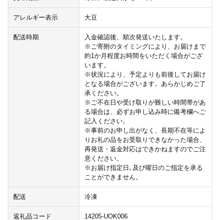
アレルギー表示
大豆
配送時期
入金確認後、順次発送いたします。
※ご寄附のタイミングにより、お届けまで
約1か月程度お時間をいただく場合がござ
います。
※状況により、予定よりも前後してお届け
となる場合がございます。あらかじめご了
承ください。
※ご不在日や受け取りが難しい時間帯があ
る場合は、必ずお申し込み時に備考欄へご
記入ください。
※事前のお申し出がなく、長期不在等によ
りお礼の品をお受取りできなかった場合、
再発送・返金対応はできかねますのでご注
意ください。
※お届け指定日､及び曜日のご指定を承る
ことができません。
配送
冷凍
返礼品コード
14205-UOK006