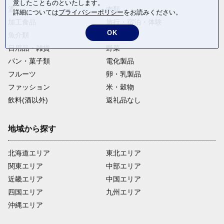
意したことものといたします。
酒
肉類
詳細については
プライバシーポリシー
をお読みください。
加工食品
旅行・宿泊・体験
OK
魚介類
麺類
日用品・雑貨
野菜
パン・菓子類
電化製品
フルーツ
卵・乳製品
ファッション
米・穀物
飲料(酒以外)
返礼品なし
地域から探す
北海道エリア
東北エリア
関東エリア
中部エリア
近畿エリア
中国エリア
四国エリア
九州エリア
沖縄エリア