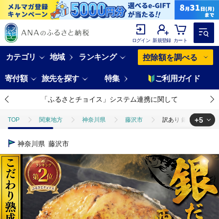
ログイン
新規登録
カート
カテゴリ
地域
ランキング
控除額を調べる
寄付額
旅先を探す
特集
ご利用ガイド
「ふるさとチョイス」システム連携に関して
+5
TOP
関東地方
神奈川県
藤沢市
訳あり 銀鱈 西京漬け 
TOP
魚介類
訳あり 銀鱈 西京漬け 計約 1,000g (約 100g ×
神奈川県
藤沢市
TOP
魚介類
鮮魚
ほかの鮮魚
訳あり 銀鱈 西京漬け 計
TOP
加工食品
惣菜・レトルト
訳あり 銀鱈 西京漬け 計約 1
TOP
加工食品
惣菜・レトルト
ほかの惣菜
訳あり 銀鱈
TOP
加工食品
ほかの加工食品
訳あり 銀鱈 西京漬け 計約 1