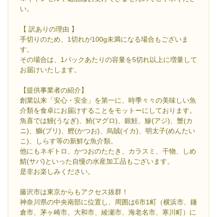
い。
【 訳ありの理由 】
手切りのため、1切れが100g未満になる場合もございま
す。
その場合は、1パックあたりの容量を5切れ以上に増量して
お届けいたします。
【提供事業者の紹介】
創業以来「安心・安全」を第一に、時季々々の美味しい魚
介類を食卓にお届けすることをモットーにしております。
魚喜では鰻(うなぎ)、鮪(マグロ)、銀鮭、鰺(アジ)、蟹(カ
ニ)、鰤(ブリ)、鰹(かつお)、烏賊(イカ)、明太子(めんたい
こ)、しらす等の新鮮な魚介類。
他にもネギトロ、かつおのたたき、カラスミ、干物、しめ
鯖(サバ)といった自慢の水産加工品もございます。
是非お楽しみください。
藤沢市は東京からもアクセス抜群！
神奈川県の中央南部に位置し、周囲は6市1町（横浜市、鎌
倉市、茅ヶ崎市、大和市、綾瀬市、海老名市、寒川町）に