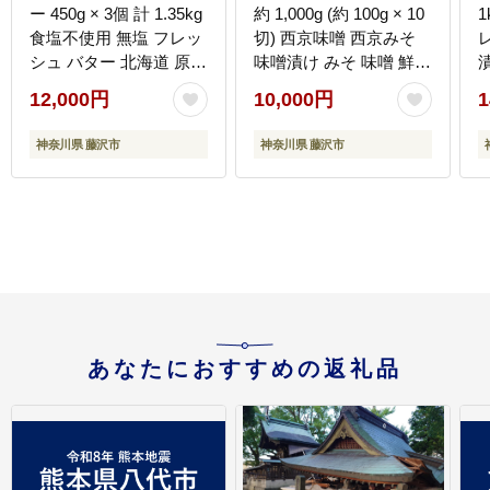
ー 450g × 3個 計 1.35kg
約 1,000g (約 100g × 10
食塩不使用 無塩 フレッ
切) 西京味噌 西京みそ
シュ バター 北海道 原乳
味噌漬け みそ 味噌 鮮魚
パン 洋食 料理 お菓子
魚介 銀だら 銀ダラ ギン
12,000円
10,000円
1
国産バター 生乳 ミルク
ダラ ぎんだら 鱈 タラ
お菓子作り 朝食 ぱん 湘
魚 西京焼き 西京漬 西京
神奈川県 藤沢市
神奈川県 藤沢市
南バター 北海道バター
やき 冷凍 厳選 鮮魚 漬
調理バター BUTTER
け魚 漬魚 新鮮 小分け
Butter ばたー butter 中沢
人気返礼品 おかず おつ
フレッシュバター 栄養
まみ 惣菜 お酒のあて 家
中沢乳業 神奈川 藤沢市
計応援 魚喜 神奈川 湘南
湘南 藤沢
藤沢
あなたにおすすめの返礼品