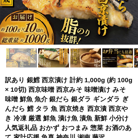
訳あり 銀鱈 西京漬け 計約 1,000g (約 100g
× 10切) 西京味噌 西京みそ 味噌漬け みそ
味噌 鮮魚 魚介 銀だら 銀ダラ ギンダラ ぎ
んだら 鱈 タラ 魚 西京焼き 西京漬 西京や
き 冷凍 厳選 鮮魚 漬け魚 漬魚 新鮮 小分け
人気返礼品 おかず おつまみ 惣菜 お酒のあ
て 家計応援 魚喜 神奈川 湘南 藤沢