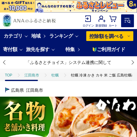
ログイン
新規登録
カート
カテゴリ
地域
ランキング
控除額を調べる
寄付額
旅先を探す
特集
ご利用ガイド
「ふるさとチョイス」システム連携に関して
TOP
江田島市
牡蠣
牡蠣 冷凍 かき カキ 米 ご飯 広島牡蠣
広島県
江田島市