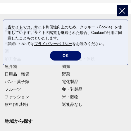
当サイトでは、サイト利便性向上のため、クッキー（Cookie）を使
お礼の品から探す
用しています。サイトの閲覧を継続された場合、Cookieの利用に同
意したことものといたします。
ANAオリジナル
定期便
詳細については
プライバシーポリシー
をお読みください。
酒
肉類
OK
加工食品
旅行・宿泊・体験
魚介類
麺類
日用品・雑貨
野菜
パン・菓子類
電化製品
フルーツ
卵・乳製品
ファッション
米・穀物
飲料(酒以外)
返礼品なし
地域から探す