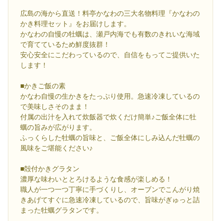
広島の海から直送！料亭かなわの三大名物料理『かなわの
かき料理セット』をお届けします。
かなわの自慢の牡蠣は、瀬戸内海でも有数のきれいな海域
で育てているため鮮度抜群！
安心安全にこだわっているので、自信をもってご提供いた
します！
■かきご飯の素
かなわ自慢の生かきをたっぷり使用。急速冷凍しているの
で美味しさそのまま！
付属の出汁を入れて炊飯器で炊くだけ簡単♪ご飯全体に牡
蠣の旨みが広がります。
ふっくらした牡蠣の旨味と、ご飯全体にしみ込んだ牡蠣の
風味をご堪能ください♪
■殻付かきグラタン
濃厚な味わいととろけるような食感が楽しめる！
職人が一つ一つ丁寧に手づくりし、オーブンでこんがり焼
きあげてすぐに急速冷凍しているので、旨味がぎゅっと詰
まった牡蠣グラタンです。