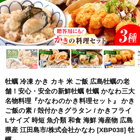
牡蠣 冷凍 かき カキ 米 ご飯 広島牡蠣の老
舗！安心・安全の新鮮牡蠣 牡蠣 かなわ三大
名物料理『かなわのかき料理セット』 かき
ご飯の素 / 殻付かきグラタン / かきフライ
Lサイズ 時短 魚介類 和食 海鮮 海産物 広島
県産 江田島市/株式会社かなわ [XBP038] 牡
蠣