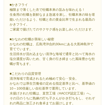
■かきフライ
極限まで薄くした衣で牡蠣本来の旨みを味わえる！
生食用の牡蠣を新鮮なまま急速冷凍し、牡蠣本来の味を堪
能いただけるよう、牡蠣と衣の黄金比率で生まれる最高の
かきフライ。
ご家庭で揚げたてのサクサク感をお楽しみいただけます。
■かなわの牡蠣が美味しい秘密
かなわの牡蠣は、広島湾沖合約30kmにある大黒神島沖で
育てています。
生活排水が流れ込まない清浄な海域で通常と比べて海水の
塩分濃度が高いため、甘く身の引き締まった風味豊かな牡
蠣が育ちます。
■こだわりの品質管理
清浄海域で育成されるため極めて安心・安全。
かなわでは厚生労働省の定める指定基準と比べ、基準値の
10～100倍厳しい自社基準で運用しています。
水揚げされた牡蠣は、直営工場（HACCP認定工場）へ。
その日のうちに熟練の打ち子さんがかき打ちをし、それぞ
れの商品に加工され食卓までお届けします。