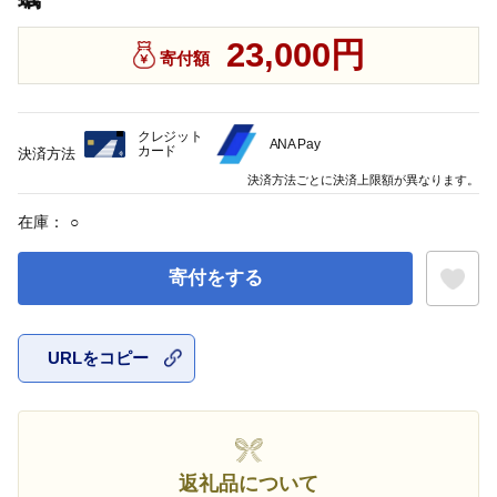
23,000円
寄付額
クレジット
ANA Pay
カード
決済方法
決済方法ごとに決済上限額が異なります。
在庫：
○
寄付をする
URLをコピー
お気に入
返礼品について