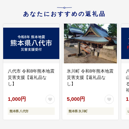
あなたにおすすめの返礼品
八代市 令和8年熊本地震
氷川町 令和8年熊本地震
災害支援【返礼品な
災害支援【返礼品な
し】
し】
1,000円
5,000円
1
熊本県 八代市
熊本県 氷川町