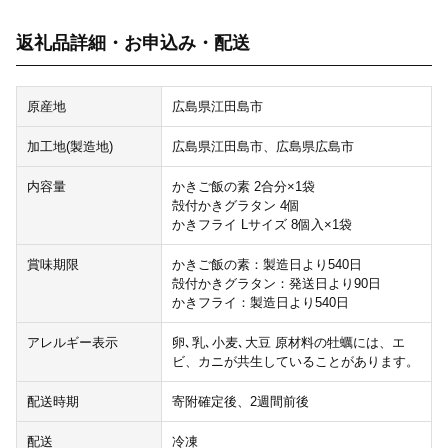
返礼品詳細・お申込み・配送
原産地
広島県江田島市
加工地(製造地)
広島県江田島市、広島県広島市
内容量
かきご飯の素 2合分×1袋
殻付かきグラタン 4個
かきフライ Lサイズ 8個入×1袋
賞味期限
かきご飯の素：製造日より540日
殻付かきグラタン：発送日より90日
かきフライ：製造日より540日
アレルギー表示
卵､乳､小麦､大豆 原材料の牡蠣には、エ
ビ、カニが共生していることがあります。
配送時期
寄附確定後、2週間前後
配送
冷凍