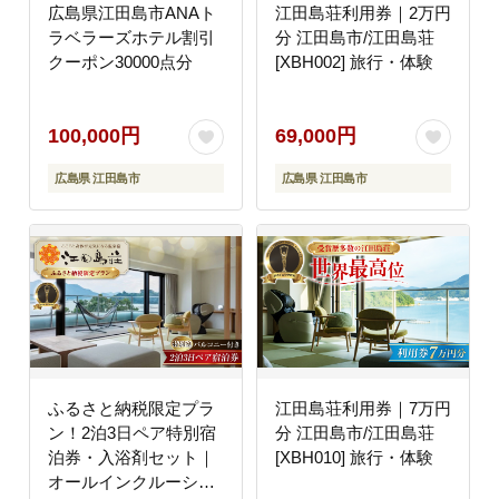
広島県江田島市ANAト
江田島荘利用券｜2万円
ラベラーズホテル割引
分 江田島市/江田島荘
クーポン30000点分
[XBH002] 旅行・体験
100,000円
69,000円
広島県 江田島市
広島県 江田島市
ふるさと納税限定プラ
江田島荘利用券｜7万円
ン！2泊3日ペア特別宿
分 江田島市/江田島荘
泊券・入浴剤セット｜
[XBH010] 旅行・体験
オールインクルーシブ