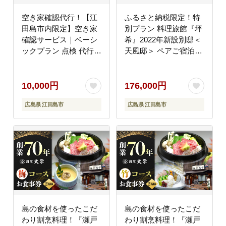
空き家確認代行！【江
ふるさと納税限定！特
田島市内限定】空き家
別プラン 料理旅館『坪
確認サービス｜ベーシ
希』2022年新設別邸＜
ックプラン 点検 代行
天風邸＞ ペアご宿泊券
サポート 安心 広島 江
1泊2食付き＜有限会社
田島市/江田島市シルバ
坪希＞江田島市
ー人材センター
[XAP004] 旅行・体験
10,000円
176,000円
[XAN005] 旅行・体験
広島県 江田島市
広島県 江田島市
島の食材を使ったこだ
島の食材を使ったこだ
わり割烹料理！『瀬戸
わり割烹料理！『瀬戸