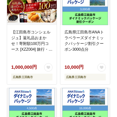
【江田島市コンシェル
広島県江田島市ANAト
ジュ】返礼品おまか
ラベラーズダイナミッ
せ！寄附額100万円コ
クパッケージ割引クー
ース [XZZ004] 旅行・体
ポン3000点分
験
1,000,000円
10,000円
広島県 江田島市
広島県 江田島市