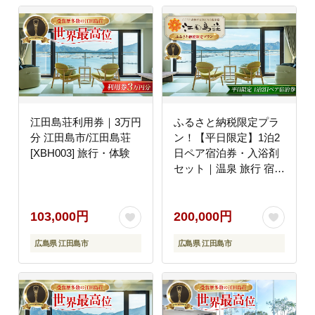
江田島荘利用券｜3万円
ふるさと納税限定プラ
分 江田島市/江田島荘
ン！【平日限定】1泊2
[XBH003] 旅行・体験
日ペア宿泊券・入浴剤
セット｜温泉 旅行 宿泊
ホテル 広島 江田島市/
江田島荘 [XBH004] 旅
行・体験
103,000円
200,000円
広島県 江田島市
広島県 江田島市