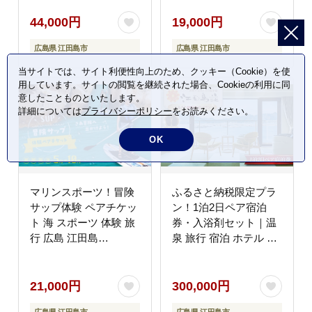
市/有限会社 佐々木 割
行・体験
烹大学 [XAU004] 旅
44,000円
19,000円
行・体験
広島県 江田島市
広島県 江田島市
当サイトでは、サイト利便性向上のため、クッキー（Cookie）を使
用しています。サイトの閲覧を継続された場合、Cookieの利用に同
意したことものといたします。
詳細については
プライバシーポリシー
をお読みください。
OK
マリンスポーツ！冒険
ふるさと納税限定プラ
サップ体験 ペアチケッ
ン！1泊2日ペア宿泊
ト 海 スポーツ 体験 旅
券・入浴剤セット｜温
行 広島 江田島
泉 旅行 宿泊 ホテル 広
市/BOON [XAZ002] 旅
島 江田島市/江田島荘
行・体験
[XBH005] 旅行・体験
21,000円
300,000円