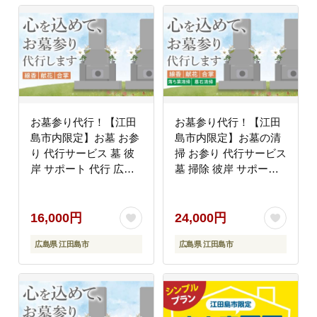
お墓参り代行！【江田
お墓参り代行！【江田
島市内限定】お墓 お参
島市内限定】お墓の清
り 代行サービス 墓 彼
掃 お参り 代行サービス
岸 サポート 代行 広島
墓 掃除 彼岸 サポート
江田島市/江田島市シル
広島 江田島市/江田島市
バー人材センター
シルバー人材センター
[XAN001] 旅行・体験
[XAN002] 旅行・体験
16,000円
24,000円
広島県 江田島市
広島県 江田島市