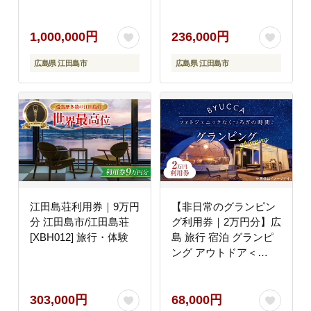
温泉旅館 旅行 宿泊 ホ
テル 広島 江田島市/江
田島荘 [XBH006] 旅
1,000,000円
236,000円
行・体験
広島県 江田島市
広島県 江田島市
江田島荘利用券｜9万円
【非日常のグランピン
分 江田島市/江田島荘
グ利用券｜2万円分】広
[XBH012] 旅行・体験
島 旅行 宿泊 グランピ
ング アウトドア＜
BYUCCA＞江田島市
[XBU002] 旅行・体験
303,000円
68,000円