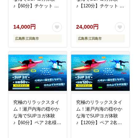
♪【60分】チケット 海
♪【120分】チケット 海
観光 旅行 広島 江田島
観光 旅行 広島 江田島
市/OTONARI [XCI006]
市/OTONARI [XCI007]
旅行・体験
旅行・体験
14,000円
24,000円
広島県 江田島市
広島県 江田島市
究極のリラックスタイ
究極のリラックスタイ
ム！瀬戸内海の穏やか
ム！瀬戸内海の穏やか
な海でSUPヨガ体験
な海でSUPヨガ体験
♪【60分】ペア 2名様
♪【120分】ペア 2名様
チケット 海 観光 旅行
チケット 海 観光 旅行
広島 江田島
広島 江田島