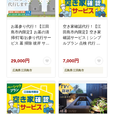
お墓参り代行！【江田
空き家確認代行！【江
島市内限定】お墓の清
田島市内限定】空き家
掃/灯篭/お参り代行サー
確認サービス｜シンプ
ビス 墓 掃除 彼岸 サポ
ルプラン 点検 代行 サ
ート 広島 江田島市/江
ポート 安心 広島 江田
田島市シルバー人材セ
島市/江田島市シルバー
ンター [XAN003] 旅
人材センター [XAN004]
29,000円
7,000円
行・体験
旅行・体験
広島県 江田島市
広島県 江田島市