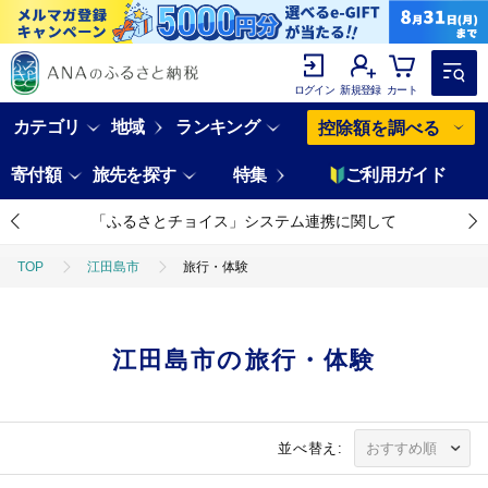
ログイン
新規登録
カート
カテゴリ
地域
ランキング
控除額を調べる
寄付額
旅先を探す
特集
ご利用ガイド
「ふるさとチョイス」システム連携に関して
TOP
江田島市
旅行・体験
江田島市の旅行・体験
並べ替え: