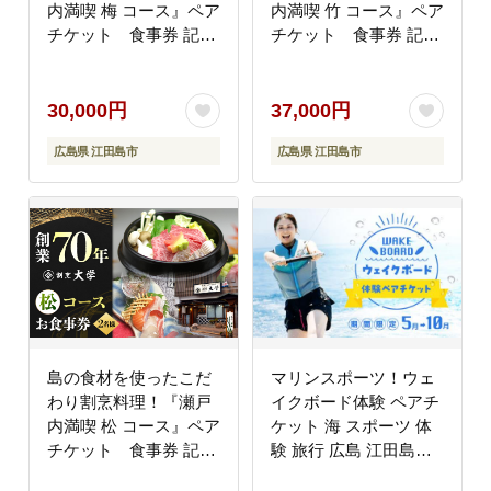
内満喫 梅 コース』ペア
内満喫 竹 コース』ペア
チケット 食事券 記念
チケット 食事券 記念
日 旅行 広島県 江田島
日 旅行 広島県 江田島
市/有限会社 佐々木 割
市/有限会社 佐々木 割
烹大学 [XAU002] 旅
烹大学[XAU003] 旅行・
30,000円
37,000円
行・体験
体験
広島県 江田島市
広島県 江田島市
島の食材を使ったこだ
マリンスポーツ！ウェ
わり割烹料理！『瀬戸
イクボード体験 ペアチ
内満喫 松 コース』ペア
ケット 海 スポーツ 体
チケット 食事券 記念
験 旅行 広島 江田島
日 旅行 広島県 江田島
市/BOON [XAZ001] 旅