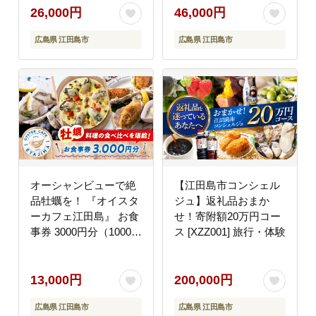
市/OTONARI [XCI008]
市/OTONARI [XCI009]
26,000円
46,000円
旅行・体験
旅行・体験
広島県 江田島市
広島県 江田島市
オーシャンビューで絶
【江田島市コンシェル
品牡蠣を！ 『オイスタ
ジュ】返礼品おまか
ーカフェ江田島』 お食
せ！寄附額20万円コー
事券 3000円分（1000円
ス [XZZ001] 旅行・体験
分×3枚） 牡蠣 オイス
ター カフェ ギフト レ
ストラン 広島 江田島
13,000円
200,000円
市/オーシャンポイント
広島県 江田島市
広島県 江田島市
株式会社 [XCS001]