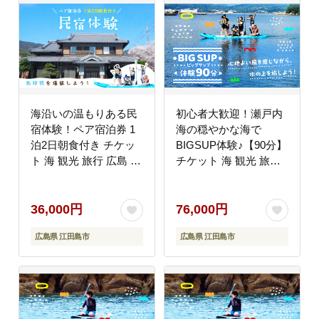
海沿いの温もりある民
初心者大歓迎！瀬戸内
宿体験！ペア宿泊券 1
海の穏やかな海で
泊2日朝食付き チケッ
BIGSUP体験♪【90分】
ト 海 観光 旅行 広島 江
チケット 海 観光 旅行
田島市/体験民宿NORA
広島 江田島
[XCH001] 旅行・体験
市/OTONARI [XCI001]
旅行・体験
36,000円
76,000円
広島県 江田島市
広島県 江田島市