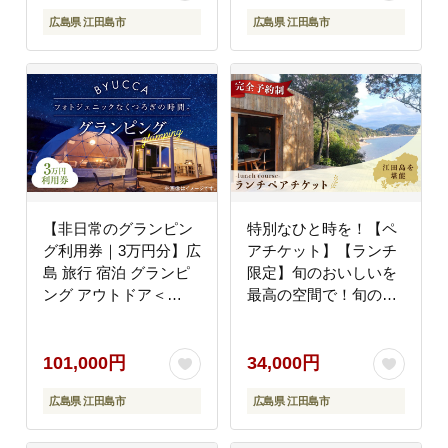
広島県 江田島市
広島県 江田島市
【非日常のグランピン
特別なひと時を！【ペ
グ利用券｜3万円分】広
アチケット】【ランチ
島 旅行 宿泊 グランピ
限定】旬のおいしいを
ング アウトドア＜
最高の空間で！旬の江
BYUCCA＞江田島市
田島食材を集めてつく
[XBU003] 旅行・体験
るコース料理＜
Bricolage17＞江田島市
101,000円
34,000円
[XCC001] 旅行・体験
広島県 江田島市
広島県 江田島市