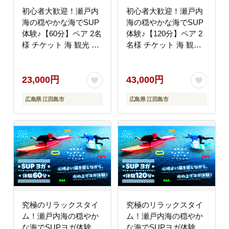
初心者大歓迎！瀬戸内
初心者大歓迎！瀬戸内
海の穏やかな海でSUP
海の穏やかな海でSUP
体験♪【60分】ペア 2名
体験♪【120分】ペア 2
様 チケット 海 観光 旅
名様 チケット 海 観光
行 広島 江田島
旅行 広島 江田島
市/OTONARI [XCI004]
市/OTONARI [XCI005]
旅行・体験
旅行・体験
23,000円
43,000円
広島県 江田島市
広島県 江田島市
究極のリラックスタイ
究極のリラックスタイ
ム！瀬戸内海の穏やか
ム！瀬戸内海の穏やか
な海でSUPヨガ体験
な海でSUPヨガ体験