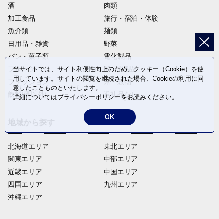
酒
肉類
加工食品
旅行・宿泊・体験
魚介類
麺類
日用品・雑貨
野菜
パン・菓子類
電化製品
フルーツ
卵・乳製品
当サイトでは、サイト利便性向上のため、クッキー（Cookie）を使
用しています。サイトの閲覧を継続された場合、Cookieの利用に同
ファッション
米・穀物
意したことものといたします。
飲料(酒以外)
返礼品なし
詳細については
プライバシーポリシー
をお読みください。
OK
地域から探す
北海道エリア
東北エリア
関東エリア
中部エリア
近畿エリア
中国エリア
四国エリア
九州エリア
沖縄エリア