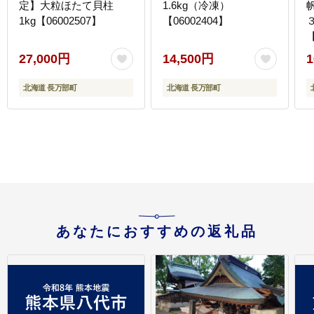
定】大粒ほたて貝柱
1.6kg（冷凍）
1kg【06002507】
【06002404】
【
27,000円
14,500円
1
北海道 長万部町
北海道 長万部町
あなたにおすすめの返礼品