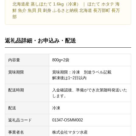
北海道産 蒸しほたて 1.6kg（冷凍） ｜ ほたて ホタテ 海
鮮 魚介 魚貝 貝 刺身 ふるさと納税 北海道 長万部町 長万
部
返礼品詳細・お申込み・配送
内容量
800g×2袋
賞味期限
賞味期限：冷凍 別途ラベル記載
解凍後は1~2日以内
配送時期
入金確認後、準備ができ次第随時発送いた
します。
配送
冷凍
返礼品コード
01347-OSMM002
事業者名
株式会社マタツ水産