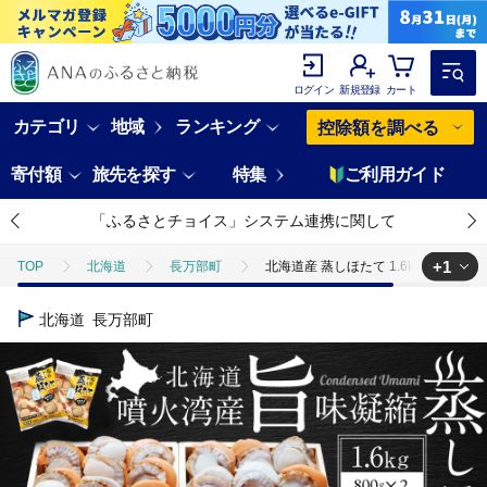
ログイン
新規登録
カート
カテゴリ
地域
ランキング
控除額を調べる
寄付額
旅先を探す
特集
ご利用ガイド
「ふるさとチョイス」システム連携に関して
+1
TOP
北海道
長万部町
北海道産 蒸しほたて 1.6kg（冷凍）【0
TOP
魚介類
貝類
ほたて
北海道産 蒸しほたて 1.6kg
北海道
長万部町