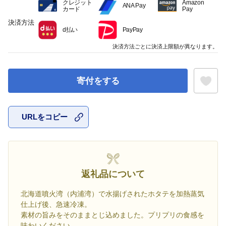
クレジット
Amazon
ANA Pay
カード
Pay
決済方法
d払い
PayPay
決済方法ごとに決済上限額が異なります。
寄付をする
URLをコピー
お気に入
返礼品について
北海道噴火湾（内浦湾）で水揚げされたホタテを加熱蒸気
仕上げ後、急速冷凍。
素材の旨みをそのままとじ込めました。プリプリの食感を
味わいください。