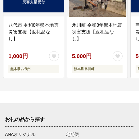
八代市 令和8年熊本地震
氷川町 令和8年熊本地震
災害支援【返礼品な
災害支援【返礼品な
し】
し】
し
1,000円
5,000円
5
熊本県 八代市
熊本県 氷川町
お礼の品から探す
ANAオリジナル
定期便