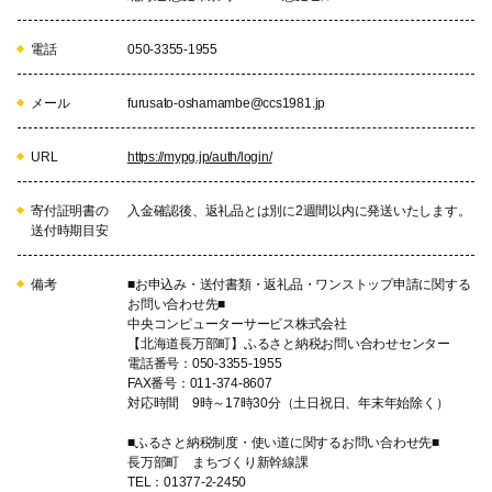
電話
050-3355-1955
メール
furusato-oshamambe@ccs1981.jp
URL
https://mypg.jp/auth/login/
寄付証明書の
入金確認後、返礼品とは別に2週間以内に発送いたします。
送付時期目安
備考
■お申込み・送付書類・返礼品・ワンストップ申請に関する
お問い合わせ先■
中央コンピューターサービス株式会社
【北海道長万部町】ふるさと納税お問い合わせセンター
電話番号：050-3355-1955
FAX番号：011-374-8607
対応時間 9時～17時30分（土日祝日、年末年始除く）
■ふるさと納税制度・使い道に関するお問い合わせ先■
長万部町 まちづくり新幹線課
TEL：01377-2-2450