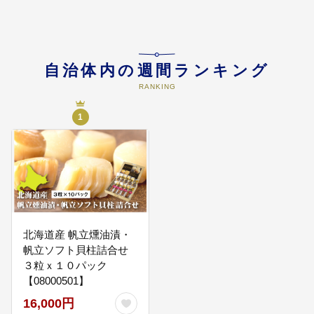
て子育てできる支援環境づくり、
教育施設の維持改修、スポーツ団
体との育成等に向けた事業に使用
させていただきます。
自治体内の週間ランキング
04
環境保全・森林整備に関する事業
RANKING
河川の水質管理、自然資源に恵ま
れた地域環境保全、豊かな自然づ
1
くりに向け森林の持つ公益的な機
能の維持、環境に配慮した森林・
保育体育やレクリエーションの場
として森林整備を促進するために
使用させていたます。
05
事業指定なし
北海道産 帆立燻油漬・
事業の指定がない場合は、長万部
帆立ソフト貝柱詰合せ
町の必要とされる事業に活用させ
３粒ｘ１０パック
ていただきます。
【08000501】
16,000円