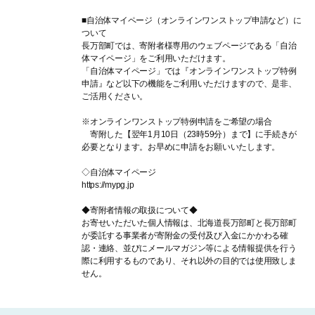
■自治体マイページ（オンラインワンストップ申請など）に
ついて
長万部町では、寄附者様専用のウェブページである「自治
体マイページ」をご利用いただけます。
「自治体マイページ」では『オンラインワンストップ特例
申請』など以下の機能をご利用いただけますので、是非、
ご活用ください。
※オンラインワンストップ特例申請をご希望の場合
寄附した【翌年1月10日（23時59分）まで】に手続きが
必要となります。お早めに申請をお願いいたします。
◇自治体マイページ
https://mypg.jp
◆寄附者情報の取扱について◆
お寄せいただいた個人情報は、北海道長万部町と長万部町
が委託する事業者が寄附金の受付及び入金にかかわる確
認・連絡、並びにメールマガジン等による情報提供を行う
際に利用するものであり、それ以外の目的では使用致しま
せん。