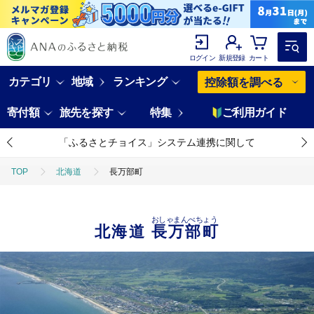
ログイン
新規登録
カート
カテゴリ
地域
ランキング
控除額を調べる
寄付額
旅先を探す
特集
ご利用ガイド
「ふるさとチョイス」システム連携に関して
TOP
北海道
長万部町
おしゃまんべちょう
北海道
長万部町