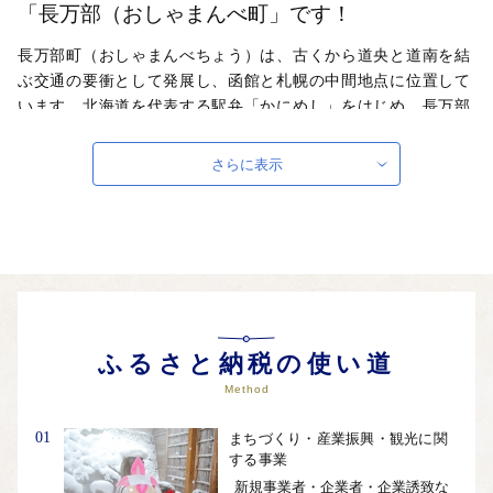
「長万部（おしゃまんべ町」です！
長万部町（おしゃまんべちょう）は、古くから道央と道南を結
ぶ交通の要衝として発展し、函館と札幌の中間地点に位置して
います。北海道を代表する駅弁「かにめし」をはじめ、長万部
沖では、プランクトンなどの養分が豊富で、帆立の養殖やホッ
キ漁、毛がに、鮭等を中心に行っており、各漁期には新鮮でお
さらに表示
いしい味覚を味わうことができます。北海道新幹線長万部駅の
開業が決まり、これからも道南北部の交通の要衝である本町
は、内浦湾沿岸の中間地点、北海道行政圏境地点として、２１
世紀の交通拠点都市を目指しています。
自治体ホームページは
こちら
（外部サイト）
外部サイトへ遷移します。
個人情報の保護は遷移先サイトの方針に従います。
ふるさと納税の使い道
Method
01
まちづくり・産業振興・観光に関
する事業
新規事業者・企業者・企業誘致な