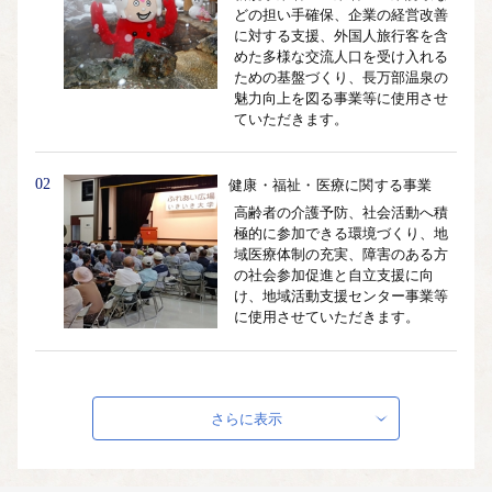
どの担い手確保、企業の経営改善
に対する支援、外国人旅行客を含
めた多様な交流人口を受け入れる
ための基盤づくり、長万部温泉の
魅力向上を図る事業等に使用させ
ていただきます。
02
健康・福祉・医療に関する事業
高齢者の介護予防、社会活動へ積
極的に参加できる環境づくり、地
域医療体制の充実、障害のある方
の社会参加促進と自立支援に向
け、地域活動支援センター事業等
に使用させていただきます。
03
子ども・子育て支援と教育・文
化・スポーツに関する事業
さらに表示
子育て支援サークルを拠点とした
育児サークル活動の支援、各子育
て施設の保育体制の強化、安心し