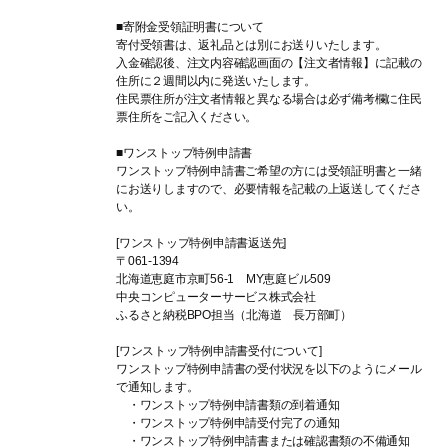
■寄附金受領証明書について
寄付受領書は、返礼品とは別にお送りいたします。
入金確認後、注文内容確認画面の【注文者情報】に記載の
住所に２週間以内に発送いたします。
住民票住所が注文者情報と異なる場合は必ず備考欄に住民
票住所をご記入ください。
■ワンストップ特例申請書
ワンストップ特例申請書ご希望の方には受領証明書と一緒
にお送りしますので、必要情報を記載の上返送してくださ
い。
[ワンストップ特例申請書返送先]
〒061-1394
北海道恵庭市京町56-1 MY恵庭ビル509
中央コンピューターサービス株式会社
ふるさと納税BPO担当（北海道 長万部町）
[ワンストップ特例申請書受付について]
ワンストップ特例申請書の受付状況を以下のようにメール
で通知します。
・ワンストップ特例申請書類の到着通知
・ワンストップ特例申請受付完了の通知
・ワンストップ特例申請書または確認書類の不備通知