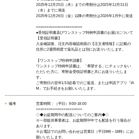
2025年12月25日（木）までの寄附分は2025年12月31日
（水）までに発送
2025年12月26日（金）以降の寄附分は2026年1月中に発送
======================
●受領証明書及びワンストップ特例申請書のお届けについて
【受領証明書】
入金確認後、注文内容確認画面の【注文者情報】に記載の
住所に2週間程度で返礼品とは別にお送りいたします。
【ワンストップ特例申請書】
ワンストップ特例申請書は、「希望する」にチェックをい
ただいた方に、寄附金受領証明書と共にお送りいたしま
す。
ご寄附日の翌年1/10必着でのご返送、または申請アプリ「IA
M」でお手続きをお願いいたします。
備考
営業時間：（平日）9:00-18:00
======================
◇◆お盆期間中の配送についてのご案内◆◇
※一部提供事業者は、お盆期間中中でも配送を行う場合が
あります。
※お電話でのお問い合わせは営業日（平日9時～18時）にお
願いいたします。