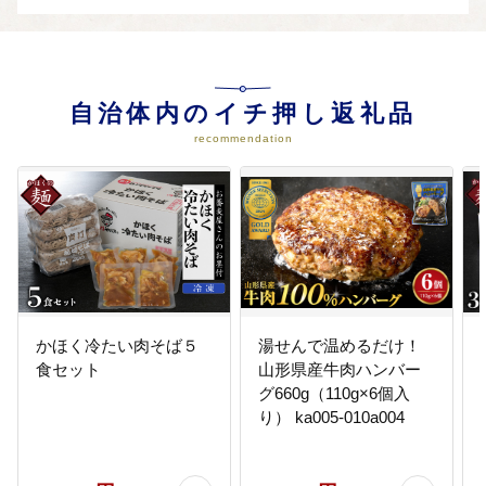
地域文化の伝承・育成に活用させ
ていただきます。
05
その他町長が必要と認める事業
自治体内のイチ押し返礼品
移住定住促進事業や産業・企業支
援事業など、よりよいまちづくり
recommendation
に必要な事業に活用します。
かほく冷たい肉そば５
湯せんで温めるだけ！
食セット
山形県産牛肉ハンバー
グ660g（110g×6個入
り） ka005-010a004