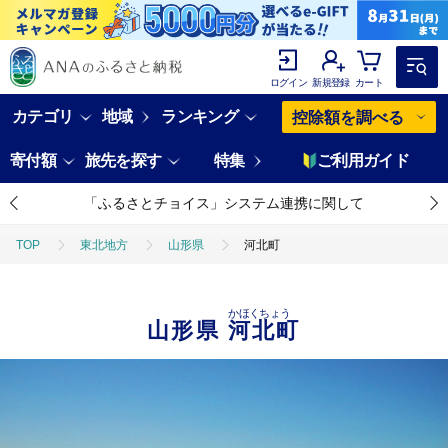
ログイン
新規登録
カート
カテゴリ
地域
ランキング
控除額を調べる
寄付額
旅先を探す
特集
ご利用ガイド
「ふるさとチョイス」システム連携に関して
TOP
東北地方
山形県
河北町
かほくちょう
山形県
河北町