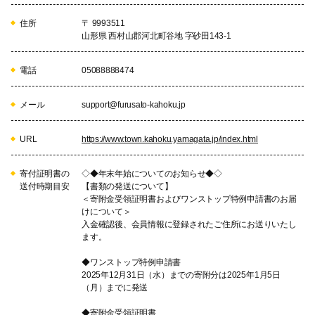
住所
〒 9993511
山形県 西村山郡河北町谷地 字砂田143-1
電話
05088888474
メール
support@furusato-kahoku.jp
URL
https://www.town.kahoku.yamagata.jp/index.html
寄付証明書の
◇◆年末年始についてのお知らせ◆◇
送付時期目安
【書類の発送について】
＜寄附金受領証明書およびワンストップ特例申請書のお届
けについて＞
入金確認後、会員情報に登録されたご住所にお送りいたし
ます。
◆ワンストップ特例申請書
2025年12月31日（水）までの寄附分は2025年1月5日
（月）までに発送
◆寄附金受領証明書