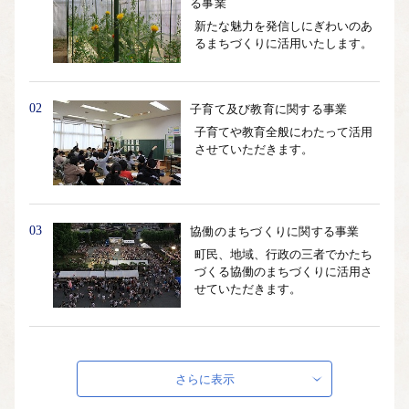
る事業
新たな魅力を発信しにぎわいのあ
るまちづくりに活用いたします。
02
子育て及び教育に関する事業
子育てや教育全般にわたって活用
させていただきます。
03
協働のまちづくりに関する事業
町民、地域、行政の三者でかたち
づくる協働のまちづくりに活用さ
せていただきます。
04
伝統芸能並びに地域伝統伝承及び
育成に関する事業
さらに表示
古くから伝わる町の伝統芸能や各