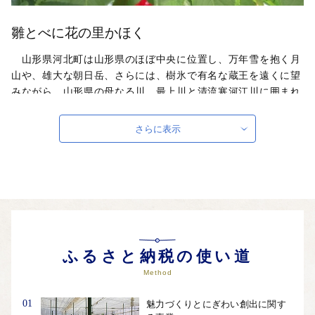
雛とべに花の里かほく
山形県河北町は山形県のほぼ中央に位置し、万年雪を抱く月
山や、雄大な朝日岳、さらには、樹氷で有名な蔵王を遠くに望
みながら、山形県の母なる川、最上川と清流寒河江川に囲まれ
た、風光明媚な環境の中にあります。 「はえぬき」やブラン
ド米「つや姫」などのお米、極上の霜降りがたまらない「山形
さらに表示
牛」、「さくらんぼ」、「ラ・フランス」などの果物等、魅力
あふれる食の町として栄えています。
自治体ホームページは
こちら
（外部サイト）
外部サイトへ遷移します。
個人情報の保護は遷移先サイトの方針に従います。
ふるさと納税の使い道
Method
01
魅力づくりとにぎわい創出に関す