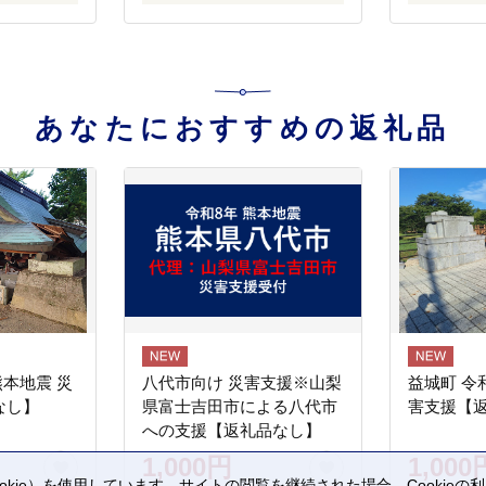
あなたにおすすめの返礼品
熊本地震 災
八代市向け 災害支援※山梨
益城町 令
なし】
県富士吉田市による八代市
害支援【
への支援【返礼品なし】
1,000円
1,000
kie）を使用しています。サイトの閲覧を継続された場合、Cookie