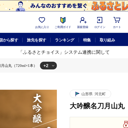
お気に入り
ご利用ガイド
新規登録
ログイン
カート
額から探す
旅先を探す
ランキング
特集
取り組み
「ふるさとチョイス」システム連携に関して
+2
月山丸（720ml×1本）
本）
山形県
河北町
大吟醸名刀月山丸（7