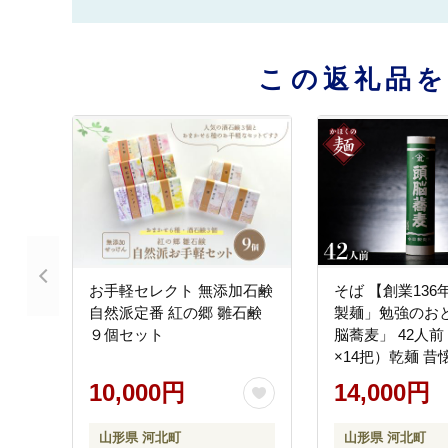
この返礼品
お手軽セレクト 無添加石鹸
そば 【創業13
自然派定番 紅の郷 雛石鹸
製麺」勉強のお
９個セット
脳蕎麦」 42人前
×14把）乾麺 昔
「頭脳パン」の
10,000円
14,000円
粉』をつなぎに
山形県 河北町
山形県 河北町