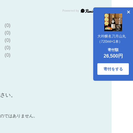
(0)
(0)
大吟醸名刀月山丸
(0)
（720ml×1本）
(0)
寄付額
(0)
26,500円
寄付をする
ださい。
のではありません。