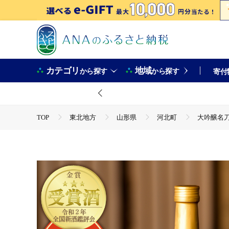
カテゴリ
地域
から探す
から探す
寄付
TOP
東北地方
山形県
河北町
大吟醸名刀
TOP
酒
大吟醸名刀月山丸（720ml×1本）
TOP
酒
日本酒
大吟醸名刀月山丸（720ml×1