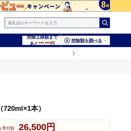
控除上限額まで
控除額を調べる
あと
***,***円
20ml×1本）
26,500円
寄付額