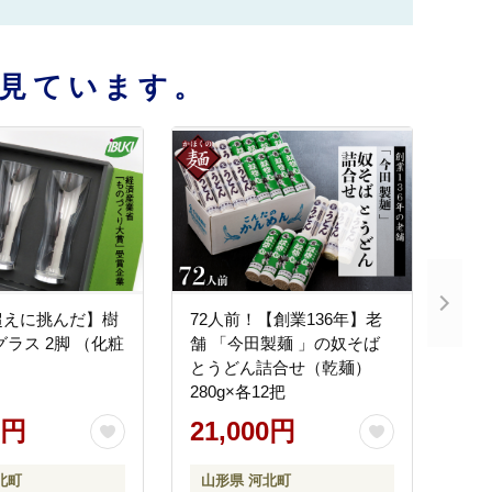
見ています。
超えに挑んだ】樹
72人前！【創業136年】老
グラス 2脚 （化粧
舗 「今田製麺 」の奴そば
とうどん詰合せ（乾麺）
280g×各12把
0円
21,000円
北町
山形県 河北町