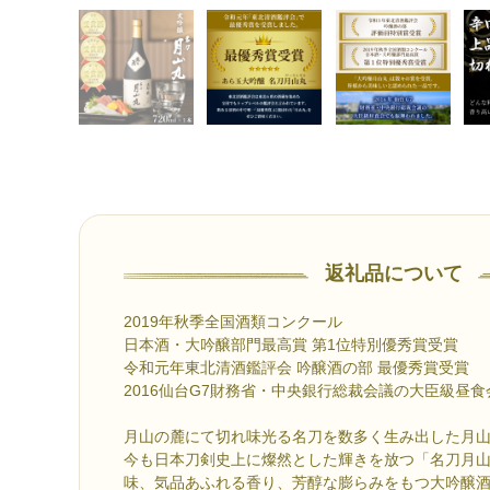
返礼品について
2019年秋季全国酒類コンクール
日本酒・大吟醸部門最高賞 第1位特別優秀賞受賞
令和元年東北清酒鑑評会 吟醸酒の部 最優秀賞受賞
2016仙台G7財務省・中央銀行総裁会議の大臣級昼
月山の麓にて切れ味光る名刀を数多く生み出した月
今も日本刀剣史上に燦然とした輝きを放つ「名刀月
味、気品あふれる香り、芳醇な膨らみをもつ大吟醸