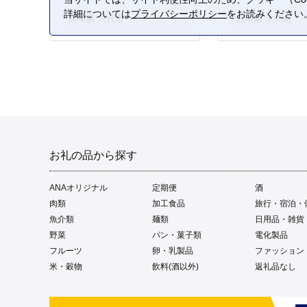
詳細については
プライバシーポリシー
をお読みください
熊本県 八代市
熊本県 氷川町
お礼の品から探す
ANAオリジナル
定期便
酒
肉類
加工食品
旅行・宿泊・
魚介類
麺類
日用品・雑貨
野菜
パン・菓子類
電化製品
フルーツ
卵・乳製品
ファッション
米・穀物
飲料(酒以外)
返礼品なし