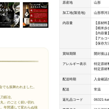
原産地
山形
加工地(製造地)
山形県河
内容量
【原材料
【精米歩
【内容量】
【アルコ
【保存方
賞味期限
開封後は
アレルギー表示
特定原材
特定原材
配送時期
入金確認
食会でも振舞われました。
配送
常温
山刀鍛冶。
返礼品コード
06321-ka
山丸」のごとく鋭い切れ
酒。年間通して変わらぬ味