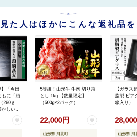
を見た人はほかにこんな返礼品を
6年】「今田
5等級！山形牛 牛肉 切り落
【ガラス
ともに「頭
とし 1kg 【数量限定】
脂製 ビア
（280ｇ
（500g×2パック）
箱入り）
懐かしい
原料『頭脳
22,000円
28,00
使用！
山形県 河北町
山形県 河