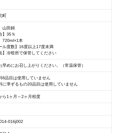
北町
】山田錦
合】35％
720ml×1本
ール度数】16度以上17度未満
法】冷暗所で保管してください
お早めにお召し上がりください。（常温保管）
料8品目は使用していません
料に準ずるもの20品目は使用していません
から1ヶ月～2ヶ月程度
014-016j002