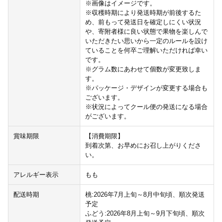
※画像はイメージです。
※収穫時期により発送時期が前後するた
め、前もって発送日を確定しにくい状況
や、寄附者様に良い状態で果物を楽しんで
いただきたい思いから一定のルールを設け
ていることを何卒ご理解いただければ幸い
です。
※グラム数にあわせて個数が変更致しま
す。
※パッケージ・デザインが変更する場合も
ございます。
※状況によってクール便の発送になる場合
がございます。
賞味期限
【消費期限】
到着次第、お早めにお召し上がりくださ
い。
アレルギー表示
もも
配送時期
桃:2026年7月上旬～8月中旬頃、順次発送
予定
ふどう:2026年8月上旬～9月下旬頃、順次