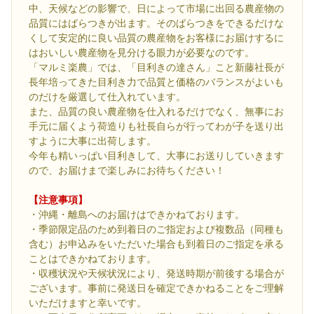
中、天候などの影響で、日によって市場に出回る農産物の
品質にはばらつきが出ます。そのばらつきをできるだけな
くして安定的に良い品質の農産物をお客様にお届けするに
はおいしい農産物を見分ける眼力が必要なのです。
「マルミ楽農」では、「目利きの達さん」こと新藤社長が
長年培ってきた目利き力で品質と価格のバランスがよいも
のだけを厳選して仕入れています。
また、品質の良い農産物を仕入れるだけでなく、無事にお
手元に届くよう荷造りも社長自らが行ってわが子を送り出
すように大事に出荷します。
今年も精いっぱい目利きして、大事にお送りしていきます
ので、お届けまで楽しみにお待ちください！
【注意事項】
・沖縄・離島へのお届けはできかねております。
・季節限定品のため到着日のご指定および複数品（同種も
含む）お申込みをいただいた場合も到着日のご指定を承る
ことはできかねております。
・収穫状況や天候状況により、発送時期が前後する場合が
ございます。事前に発送日を確定できかねることをご理解
いただけますと幸いです。