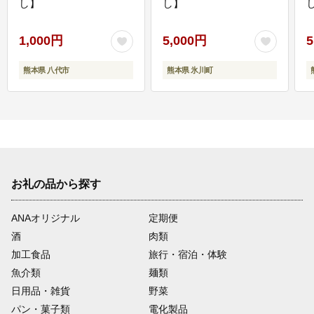
し】
し】
し
1,000円
5,000円
5
熊本県 八代市
熊本県 氷川町
お礼の品から探す
ANAオリジナル
定期便
酒
肉類
加工食品
旅行・宿泊・体験
魚介類
麺類
日用品・雑貨
野菜
パン・菓子類
電化製品