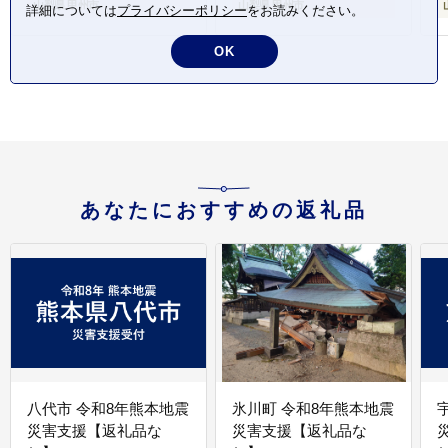
山梨県 甲州市
山梨県 甲州市
詳細については
プライバシーポリシー
をお読みください。
OK
あなたにおすすめの返礼品
八代市 令和8年熊本地震
氷川町 令和8年熊本地震
災害支援【返礼品な
災害支援【返礼品な