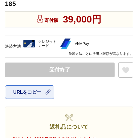
185
39,000円
寄付額
クレジット
ANA Pay
カード
決済方法
決済方法ごとに決済上限額が異なります。
受付終了
URLをコピー
お気に入
返礼品について