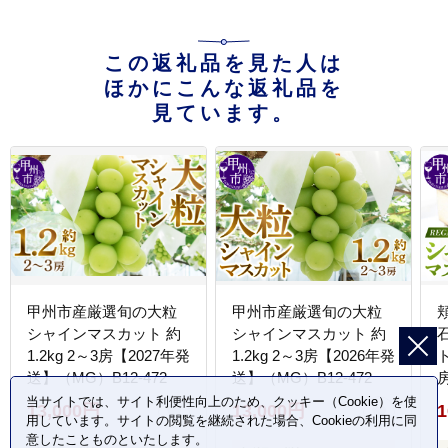
この返礼品を見た人は
ほかにこんな返礼品を
見ています。
甲州市産厳選旬の大粒
甲州市産厳選旬の大粒
シャインマスカット 約
シャインマスカット 約
1.2kg 2～3房【2027年発
1.2kg 2～3房【2026年発
送】（MG）B12-472
送】（MG）B12-472
（
当サイトでは、サイト利便性向上のため、クッキー（Cookie）を使
13,000円
13,000円
1
用しています。サイトの閲覧を継続された場合、Cookieの利用に同
意したことものといたします。