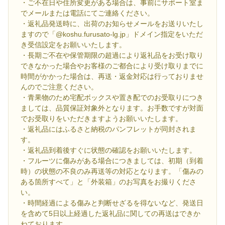
・ご不在日や住所変更がある場合は、事前にサポート室ま
でメールまたは電話にてご連絡ください。
・返礼品発送時に、出荷のお知らせメールをお送りいたし
ますので「@koshu.furusato-lg.jp」ドメイン指定をいただ
き受信設定をお願いいたします。
・長期ご不在や保管期限の超過により返礼品をお受け取り
できなかった場合やお客様のご都合により受け取りまでに
時間がかかった場合は、再送・返金対応は行っておりませ
んのでご注意ください。
・青果物のため宅配ボックスや置き配でのお受取りにつき
ましては、品質保証対象外となります。お手数ですが対面
でお受取りをいただきますようお願いいたします。
・返礼品にはふるさと納税のパンフレットが同封されま
す。
・返礼品到着後すぐに状態の確認をお願いいたします。
・フルーツに傷みがある場合につきましては、初期（到着
時）の状態の不良のみ再送等の対応となります。「傷みの
ある箇所すべて」と「外装箱」のお写真をお撮りくださ
い。
・時間経過による傷みと判断せざるを得ないなど、発送日
を含めて5日以上経過した返礼品に関しての再送はできか
ねております。