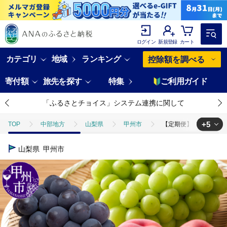
ログイン
新規登録
カート
カテゴリ
地域
ランキング
控除額を調べる
寄付額
旅先を探す
特集
ご利用ガイド
「ふるさとチョイス」システム連携に関して
+5
TOP
中部地方
山梨県
甲州市
【定期便】年3回お届け 本
TOP
フルーツ
【定期便】年3回お届け 本場の美味しさを味わう甲州市のフル
山梨県
甲州市
TOP
フルーツ
もも
【定期便】年3回お届け 本場の美味しさを味わ
TOP
フルーツ
ぶどう・マスカット
【定期便】年3回お届け 本
TOP
定期便
【定期便】年3回お届け 本場の美味しさを味わう甲州市のフルー
TOP
定期便
フルーツ(定期便)
【定期便】年3回お届け 本場の美