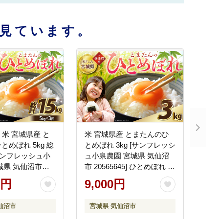
見ています。
 米 宮城県産 と
米 宮城県産 とまたんのひ
とめぼれ 5kg 総
とめぼれ 3kg [サンフレッシ
[サンフレッシュ小
ュ小泉農園 宮城県 気仙沼
城県 気仙沼市
市 20565645] ひとめぼれ ブ
4] ひとめぼれ ブラ
ランド米 白米 精米 ご飯 ご
0円
9,000円
米 精米 ご飯 ごは
はん コメ こめ お米 小分け
め お米 小分け 家
家庭用
仙沼市
宮城県 気仙沼市