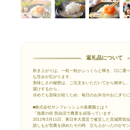
返礼品について
炊き上がりは、一粒一粒がふっくらと輝き、口に運
な甘みが広がります。
美味しさの秘密は、ご注文をいただいてから精米し
届けするから。
冷めても旨味が続くため、毎日のお弁当やおにぎり
■株式会社サンフレッシュ小泉農園とは？
「漁業の街 気仙沼で農業を頑張っています」
2011年3月11日、東日本大震災で被災した宮城県気
誰しもが営農を諦めたその時、立ち上がったのがサ