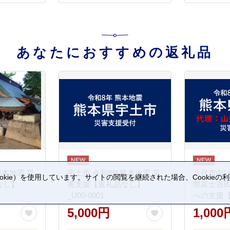
あなたにおすすめの返礼品
熊本地震 災
宇土市 令和8年熊本地震 災
八代市向け
kie）を使用しています。サイトの閲覧を継続された場合、Cookie
なし】
害支援【返礼品なし】
県富士吉
。
_U00-0001
への支援
5,000円
1,000