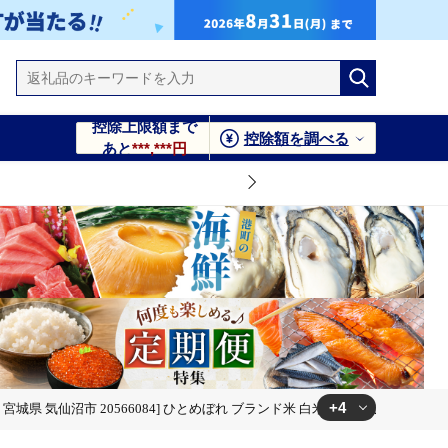
控除上限額まで
控除額を調べる
あと
***,***円
+4
宮城県 気仙沼市 20566084] ひとめぼれ ブランド米 白米 精米 ご飯 ごはん コ
 精米 ご飯 ごはん コメ こめ お米 小分け 家庭用