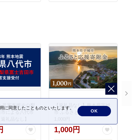
 災害支援※山梨
【返礼品なし】熊本県宇城
の利用に同意したことものといたします。
OK
田市による八代市
市 ふるさと応援寄附金
【返礼品なし】
1,000円
円
1,000円