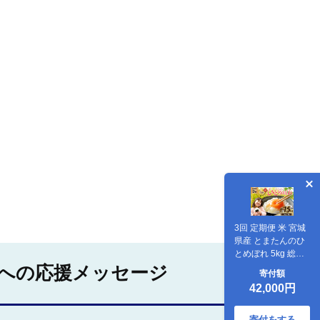
3回 定期便 米 宮城
県産 とまたんのひ
とめぼれ 5kg 総計
15kg [サンフレッシ
への応援メッセージ
寄付額
ュ小泉農園 宮城県
42,000円
気仙沼市
20566084] ひとめ
ぼれ ブランド米 白
寄付をする