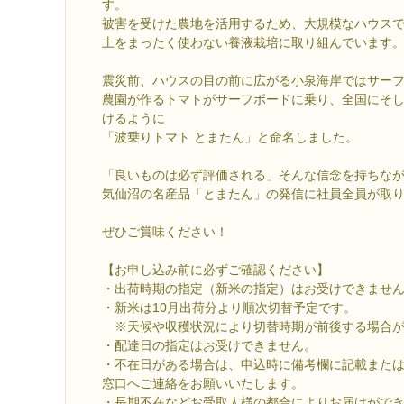
す。
被害を受けた農地を活用するため、大規模なハウス
土をまったく使わない養液栽培に取り組んでいます
震災前、ハウスの目の前に広がる小泉海岸ではサー
農園が作るトマトがサーフボードに乗り、全国にそ
けるように
「波乗りトマト とまたん」と命名しました。
「良いものは必ず評価される」そんな信念を持ちな
気仙沼の名産品「とまたん」の発信に社員全員が取
ぜひご賞味ください！
【お申し込み前に必ずご確認ください】
・出荷時期の指定（新米の指定）はお受けできませ
・新米は10月出荷分より順次切替予定です。
※天候や収穫状況により切替時期が前後する場合が
・配達日の指定はお受けできません。
・不在日がある場合は、申込時に備考欄に記載または
窓口へご連絡をお願いいたします。
・長期不在などお受取人様の都合によりお届けがで