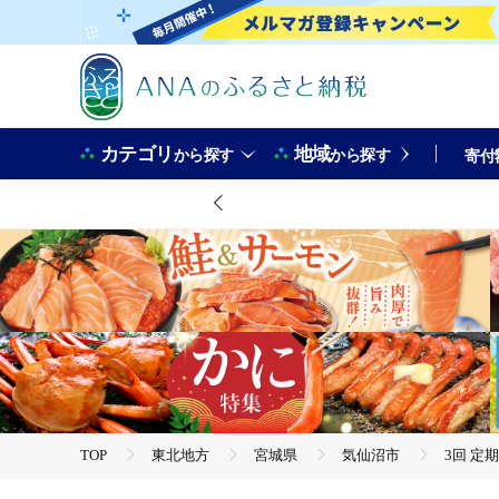
カテゴリ
地域
から探す
から探す
寄付
TOP
東北地方
宮城県
気仙沼市
3回 定
TOP
米・穀物
3回 定期便 米 宮城県産 とまたんのひとめぼれ 5kg 総計15kg [