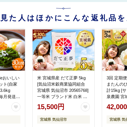
を見た人はほかにこんな返礼品を
秒deおいしい
米 宮城県産 だて正夢 5kg
3回 定期便
ット(自家
[気仙沼米穀商業協同組合
またんのひ
.6kg
宮城県 気仙沼市 20565768]
計15kg 
) 毎月発送
一等米 ブランド米 白米 精
泉農園 宮
 気仙沼市
米 ご飯 ごはん コメ こめ 小
2056608
15,500円
42,00
藻 三陸 三陸産
分け 家庭用
ンド米 白
ブ 無添加
ん コメ こ
宮城県 気仙沼市
宮城県 気
庭用