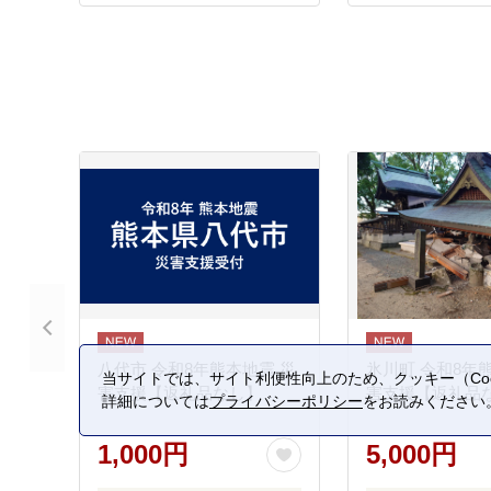
八代市 令和8年熊本地震 災
氷川町 令和8年
当サイトでは、サイト利便性向上のため、クッキー（Coo
害支援【返礼品なし】
害支援【返礼品
詳細については
プライバシーポリシー
をお読みください
1,000円
5,000円