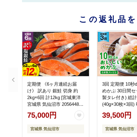
この返礼品
定期便 《6ヶ月連続お届
3回 定期便 10
け》 訳あり 銀鮭 切身 約
めかぶ 30日間セ
2kg×6回 計12kg [宮城東洋
製タレ付き) 総計3
宮城県 気仙沼市 20564480]
(40g×30枚×3回
鮭 海鮮 規格外 不揃い さけ
[丸繁商店 宮城県
75,000円
39,500円
サケ 鮭切身 シャケ 切り身
20565502] 海
冷凍 家庭用 訳アリ おかず
雌株 めかぶ メカ
宮城県 気仙沼市
宮城県 気仙沼市
弁当 支援 事業者支援
タレ付き 冷蔵