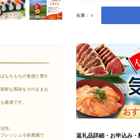
在庫：
○
べばもちもちの食感と豊か
、新鮮な風味をそのままお
にも最適です。
仙沼市。
返礼品詳細・お申込み・
ンフレッシュ小泉農園で