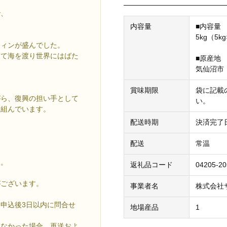
で、
。
内容量
■内容量
5kg（5
フィンが盛んでした。
して海を渡り世界にはばた
■原産地
気仙沼市
賞味期限
袋に記載
がら、復興の担い手として
い。
り組んでいます。
配送時期
決済完了
配送
常温
ん。
返礼品コード
04205-2
ございます。
事業者名
株式会社
申込後3日以内に問合せ
地場産品
1
きなかった場合、再送およ