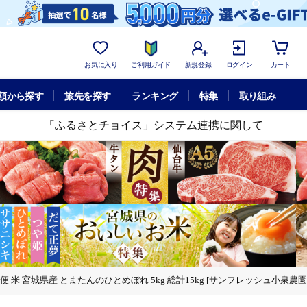
お気に入り
ご利用ガイド
新規登録
ログイン
カート
額から探す
旅先を探す
ランキング
特集
取り組み
「ふるさとチョイス」システム連携に関して
期便 米 宮城県産 とまたんのひとめぼれ 5kg 総計15kg [サンフレッシュ小泉農園 
サンフレッシュ小泉農園 宮城県 気仙沼市 20566084] ひとめぼれ ブランド米 白米