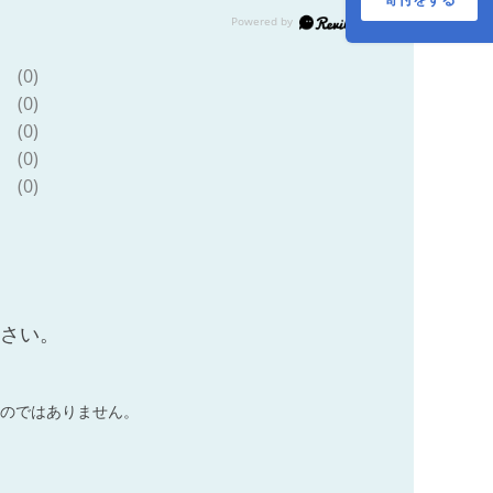
米 精米 ご飯 ごはん
コメ こめ お米 小分
け 家庭用
(0)
(0)
(0)
(0)
(0)
ださい。
のではありません。