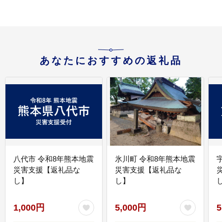
あなたにおすすめの返礼品
八代市 令和8年熊本地震
氷川町 令和8年熊本地震
災害支援【返礼品な
災害支援【返礼品な
し】
し】
し
1,000円
5,000円
5