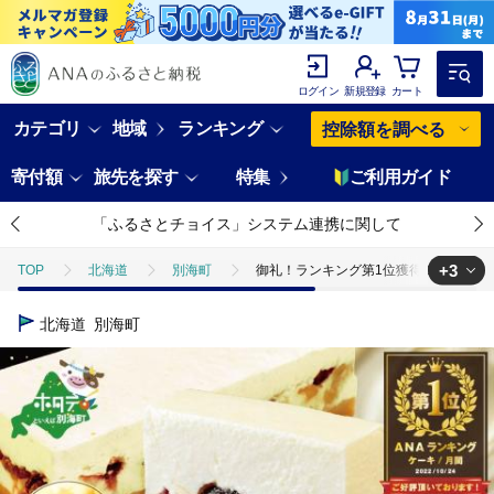
ログイン
新規登録
カート
カテゴリ
地域
ランキング
控除額を調べる
寄付額
旅先を探す
特集
ご利用ガイド
「ふるさとチョイス」システム連携に関して
+3
TOP
北海道
別海町
御礼！ランキング第1位獲得！チーズケー
TOP
パン・菓子類
御礼！ランキング第1位獲得！チーズケーキ ス
北海道
別海町
TOP
パン・菓子類
洋菓子
御礼！ランキング第1位獲得！チー
TOP
パン・菓子類
洋菓子
ケーキ
御礼！ランキング第