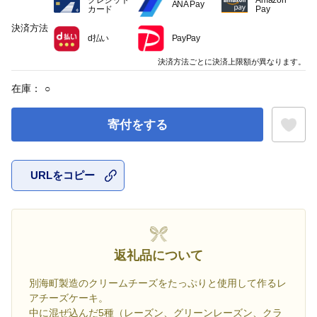
ANA Pay
カード
Pay
決済方法
d払い
PayPay
決済方法ごとに決済上限額が異なります。
在庫：
○
寄付をする
URLをコピー
お気に入
返礼品について
別海町製造のクリームチーズをたっぷりと使用して作るレ
アチーズケーキ。
中に混ぜ込んだ5種（レーズン、グリーンレーズン、クラ