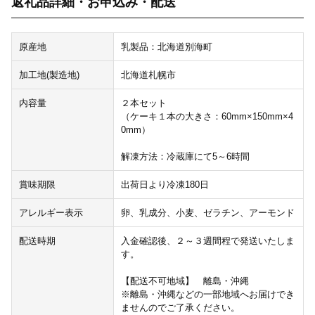
返礼品詳細・お申込み・配送
原産地
乳製品：北海道別海町
加工地(製造地)
北海道札幌市
内容量
２本セット
（ケーキ１本の大きさ：60mm×150mm×4
0mm）
解凍方法：冷蔵庫にて5～6時間
賞味期限
出荷日より冷凍180日
アレルギー表示
卵、乳成分、小麦、ゼラチン、アーモンド
配送時期
入金確認後、２～３週間程で発送いたしま
す。
【配送不可地域】 離島・沖縄
※離島・沖縄などの一部地域へお届けでき
ませんのでご了承ください。