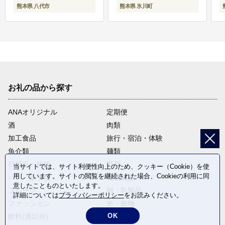
熊本県 八代市
熊本県 氷川町
お礼の品から探す
ANAオリジナル
定期便
酒
肉類
加工食品
旅行・宿泊・体験
魚介類
麺類
日用品・雑貨
野菜
当サイトでは、サイト利便性向上のため、クッキー（Cookie）を使
用しています。サイトの閲覧を継続された場合、Cookieの利用に同
パン・菓子類
電化製品
意したことものといたします。
フルーツ
卵・乳製品
詳細については
プライバシーポリシー
をお読みください。
ファッション
米・穀物
OK
飲料(酒以外)
返礼品なし