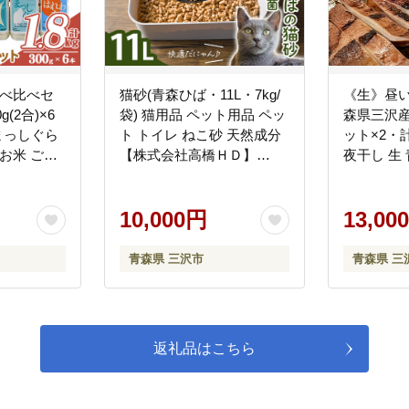
食べ比べセ
猫砂(青森ひば・11L・7kg/
《生》昼い
g(2合)×6
袋) 猫用品 ペット用品 ペッ
森県三沢産
 まっしぐら
ト トイレ ねこ砂 天然成分
ット×2・計
お米 ごは
【株式会社高橋ＨＤ】
夜干し 生 青森
分け 個包装
【ms09-01】
産いか 干
s08-06】
【旬の味 
10,000円
【ms17-0
13,00
青森県 三沢市
青森県 三
返礼品はこちら