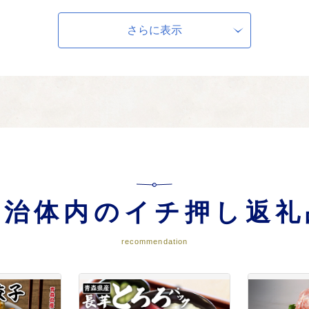
質な医療サービスの提供、病院経営の健全化
安心して医療を受けられる体制を整え、高度で先進的な医療や利用者の心に寄
さらに表示
等の整備
な暮らしを送れるように、道路や建物、憩いの場としての公園等を作ったり直
自治体内のイチ押し返礼
ーツの振興、グローバル人材の育成、航空科学館内外の展示物
で三沢市民がいつでも学ぶことができる環境を整え、誰もが多くの学びに触れ
recommendation
援、農水畜産業の振興、商工観光振興、寺山修司芸術の発信