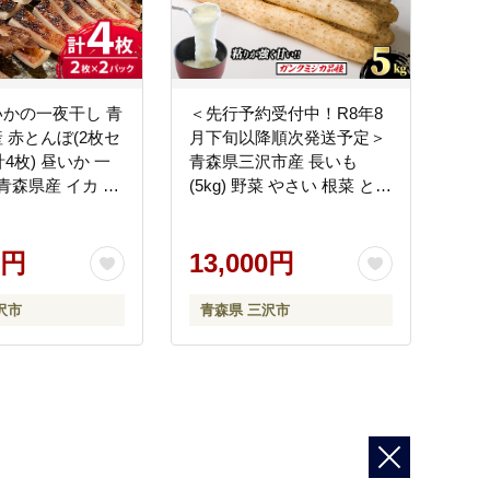
かの一夜干し 青
＜先行予約受付中！R8年8
 赤とんぼ(2枚セ
月下旬以降順次発送予定＞
4枚) 昼いか 一
青森県三沢市産 長いも
県産 イカ 国
(5kg) 野菜 やさい 根菜 とろ
物 海産物 冷凍
ろ 長芋 芋 いも 【おいらせ
炭火焼いろり】
農業協同組合】【ms25-
1】
0円
02】
13,000円
沢市
青森県 三沢市