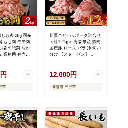
やすい環境づくりに取り組みます。
もも肉 2kg 国産
川賢こだわりポーク詰合せ
鶏 もも肉 モモ肉
＜計1.2kg＞ 青森県産 豚肉
ら揚げ 惣菜 おか
国産豚 ロース バラ 冷凍 小
、各種施策、事業を展開します。
み 業務用 弁当
分け 【スターゼン】
凍 【プライフー
【ms24-01】
3-07】
0円
12,000円
沢市
青森県 三沢市