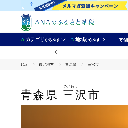
カテゴリ
地域
から探す
から探す
寄付
TOP
東北地方
青森県
三沢市
みさわし
青森県
三沢市