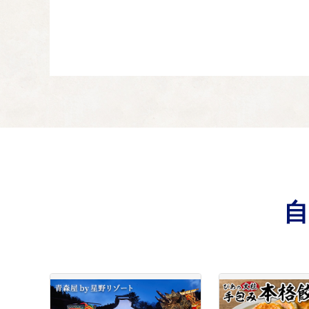
市立三沢病院の良
03
三沢市民や近隣住民が
道路・建物・公園
04
三沢市民が安全で便利
教育・文化・スポ
05
子どもからお年寄りま
雇用創出、起業支
06