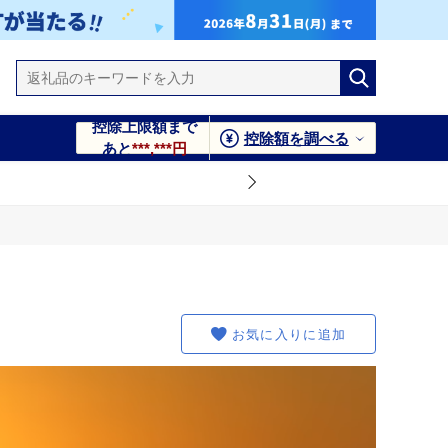
控除上限額まで
控除額を調べる
あと
***,***円
お気に入りに追加