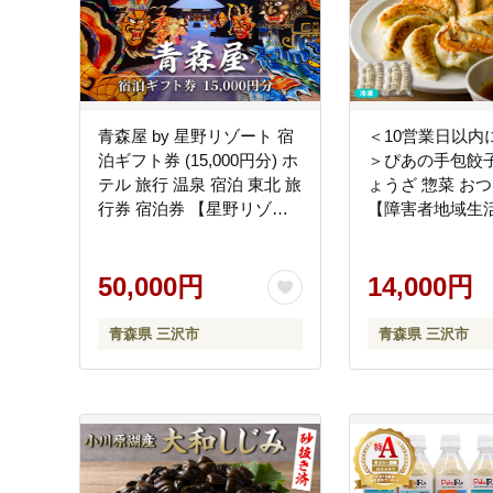
市内で生み出される商
青森屋 by 星野リゾート 宿
＜10営業日以内
その他
07
泊ギフト券 (15,000円分) ホ
＞ぴあの手包餃子(
テル 旅行 温泉 宿泊 東北 旅
ょうざ 惣菜 おつ
三沢市が掲げる基本理
行券 宿泊券 【星野リゾー
【障害者地域生
ト宿泊ギフト券発送センタ
ターぴあ】【ms0
ー】【ms15-01】
50,000円
14,000円
青森県 三沢市
青森県 三沢市