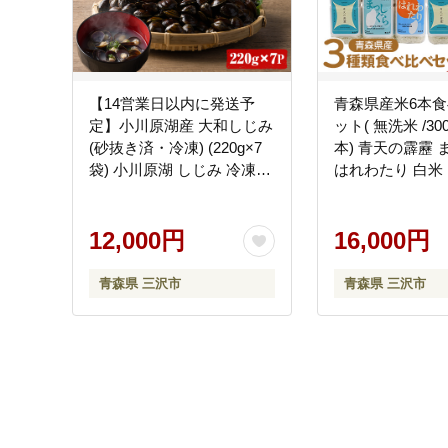
【14営業日以内に発送予
青森県産米6本
定】小川原湖産 大和しじみ
ット( 無洗米 /300
(砂抜き済・冷凍) (220g×7
本) 青天の霹靂
袋) 小川原湖 しじみ 冷凍し
はれわたり 白米 
じみ 砂抜き しじみ貝 国産
ん コメ こめ 小
青森県産 しじみ汁 冷凍保
【PEBORA】【m
存 冷凍食品 貝類 【湖屋】
12,000円
16,000円
【ms07-01】
青森県 三沢市
青森県 三沢市