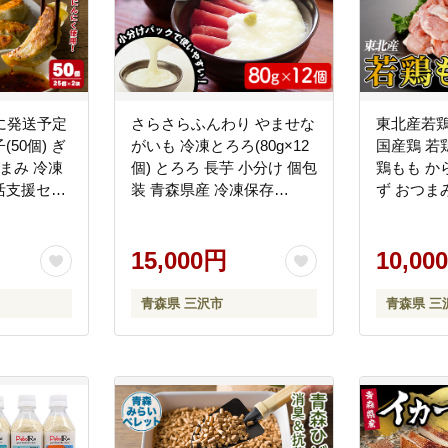
品やサービスの付加価値の向上を支援します。また、三沢で働く方々が、働き
に発送予定
さらさらふんわり やませな
東北産若鶏
50個) ぎ
がいも 冷凍とろろ(80g×12
国産鶏 若
まみ 冷凍
個) とろろ 長芋 小分け 個包
鶏もも か
念である「未来へつなぐ 心安らぐ 国際文化都市」の実現に向けて取り組む
活支援セン
装 青森県産 冷凍保存
ず おつま
6-01】
【材】【ms13-01】
BBQ 冷
ズ】【ms2
15,000円
10,00
青森県 三沢市
青森県 三