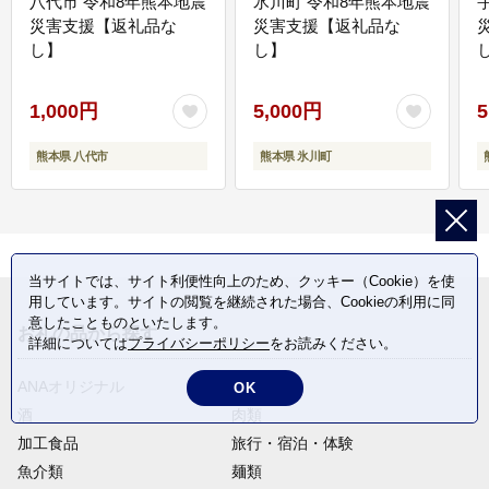
八代市 令和8年熊本地震
氷川町 令和8年熊本地震
災害支援【返礼品な
災害支援【返礼品な
し】
し】
し
1,000円
5,000円
5
熊本県 八代市
熊本県 氷川町
当サイトでは、サイト利便性向上のため、クッキー（Cookie）を使
用しています。サイトの閲覧を継続された場合、Cookieの利用に同
意したことものといたします。
お礼の品から探す
詳細については
プライバシーポリシー
をお読みください。
ANAオリジナル
定期便
OK
酒
肉類
加工食品
旅行・宿泊・体験
魚介類
麺類