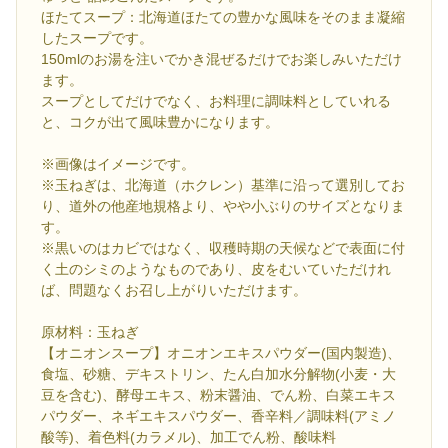
ほたてスープ：北海道ほたての豊かな風味をそのまま凝縮
したスープです。
150mlのお湯を注いでかき混ぜるだけでお楽しみいただけ
ます。
スープとしてだけでなく、お料理に調味料としていれる
と、コクが出て風味豊かになります。
※画像はイメージです。
※玉ねぎは、北海道（ホクレン）基準に沿って選別してお
り、道外の他産地規格より、やや小ぶりのサイズとなりま
す。
※黒いのはカビではなく、収穫時期の天候などで表面に付
く土のシミのようなものであり、皮をむいていただけれ
ば、問題なくお召し上がりいただけます。
原材料：玉ねぎ
【オニオンスープ】オニオンエキスパウダー(国内製造)、
食塩、砂糖、デキストリン、たん白加水分解物(小麦・大
豆を含む)、酵母エキス、粉末醤油、でん粉、白菜エキス
パウダー、ネギエキスパウダー、香辛料／調味料(アミノ
酸等)、着色料(カラメル)、加工でん粉、酸味料