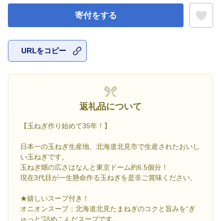
寄付をする
URLをコピー
お気に入
返礼品について
【玉ねぎ作り始めて35年！】
日本一の玉ねぎ生産地、北海道北見市で生産されたおいし
い玉ねぎです。
玉ねぎ畑の広さはなんと東京ドーム約6.5個分！
現在3代目が一生懸命作る玉ねぎを是非ご賞味ください。
★嬉しいスープ付き！
オニオンスープ：北海道北見たまねぎのコクと旨みを“ぎ
ゅっと”詰めこんだスープです。