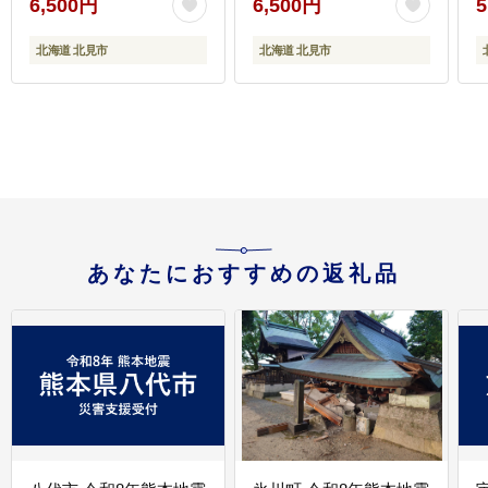
6,500円
6,500円
5
キロ 玉ねぎ生産量日本
玉葱 ジャガイモ じゃが
一 )【002-0009-2026】
いも 北海道 セット ふる
北海道 北見市
北海道 北見市
さと納税 )【002-0007-
【
2026】
あなたにおすすめの返礼品