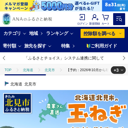
ログイン
新規登録
カート
カテゴリ
地域
ランキング
控除額を調べる
寄付額
旅先を探す
特集
ご利用ガイド
「ふるさとチョイス」システム連携に関して
+3
TOP
北海道
北見市
【予約：2026年10月から順次発送】日本一
TOP
野菜
【予約：2026年10月から順次発送】日本一の生産地！北海道北
北海道
北見市
TOP
野菜
ねぎ・玉ねぎ
【予約：2026年10月から順次発送】日
TOP
加工食品
【予約：2026年10月から順次発送】日本一の生産地！北海