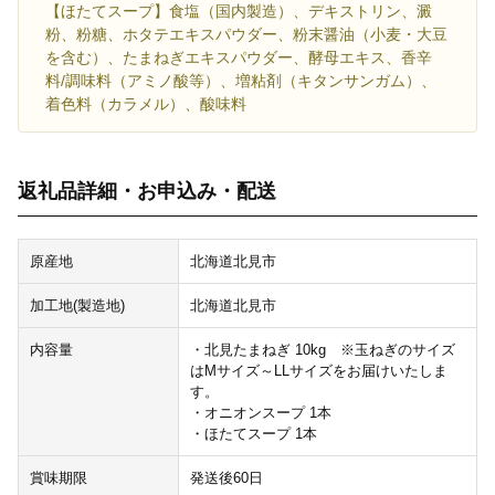
【ほたてスープ】食塩（国内製造）、デキストリン、澱
粉、粉糖、ホタテエキスパウダー、粉末醤油（小麦・大豆
を含む）、たまねぎエキスパウダー、酵母エキス、香辛
料/調味料（アミノ酸等）、増粘剤（キタンサンガム）、
着色料（カラメル）、酸味料
返礼品詳細・お申込み・配送
原産地
北海道北見市
加工地(製造地)
北海道北見市
内容量
・北見たまねぎ 10kg ※玉ねぎのサイズ
はMサイズ～LLサイズをお届けいたしま
す。
・オニオンスープ 1本
・ほたてスープ 1本
賞味期限
発送後60日