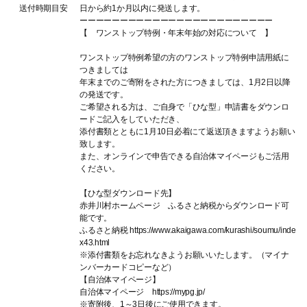
送付時期目安
日から約1か月以内に発送します。
ーーーーーーーーーーーーーーーーーーーーーーーー
【 ワンストップ特例・年末年始の対応について 】
ワンストップ特例希望の方のワンストップ特例申請用紙に
つきましては
年末までのご寄附をされた方につきましては、1月2日以降
の発送です。
ご希望される方は、ご自身で「ひな型」申請書をダウンロ
ードご記入をしていただき、
添付書類とともに1月10日必着にて返送頂きますようお願い
致します。
また、オンラインで申告できる自治体マイページもご活用
ください。
【ひな型ダウンロード先】
赤井川村ホームページ ふるさと納税からダウンロード可
能です。
ふるさと納税 https://www.akaigawa.com/kurashi/soumu/inde
x43.html
※添付書類をお忘れなきようお願いいたします。（マイナ
ンバーカードコピーなど）
【自治体マイページ】
自治体マイページ https://mypg.jp/
※寄附後、1～3日後にご使用できます。