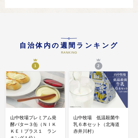
自治体内の週間ランキング
RANKING
1
2
山中牧場プレミアム発
山中牧場 低温殺菌牛
酵バター３缶（ＮＩＫ
乳６本セット（北海道
ＫＥＩプラス１ ラン
赤井川村）
キング１位）