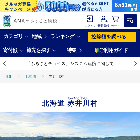
ログイン
新規登録
カート
カテゴリ
地域
ランキング
控除額を調べる
寄付額
旅先を探す
特集
ご利用ガイド
「ふるさとチョイス」システム連携に関して
TOP
北海道
赤井川村
あかいがわむら
北海道
赤井川村