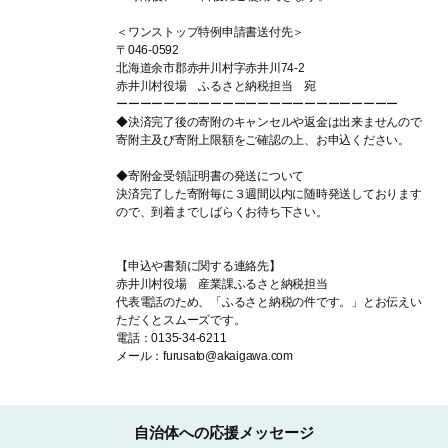
＜ワンストップ特例申請書送付先＞
〒046-0592
北海道余市郡赤井川村字赤井川74-2
赤井川村役場 ふるさと納税担当 宛
ーーーーーーーーーーーーーーーーーーーーーーーー
◆決済完了後の寄附のキャンセルや返金は出来ませんので
寄附主及び寄附上限額をご確認の上、お申込ください。
◆寄附金受領証明書の発送について
決済完了した寄附毎に３週間以内に随時発送しております
ので、到着までしばらくお待ち下さい。
【申込や書類に関する連絡先】
赤井川村役場 産業課ふるさと納税担当
代表電話のため、「ふるさと納税の件です。」とお伝えい
ただくとスムーズです。
電話：0135-34-6211
メール：furusato@akaigawa.com
自治体への応援メッセージ