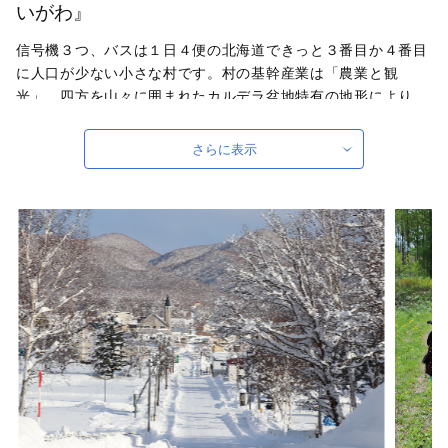
いがわ』
信号機３つ、バスは１日４便の北海道できっと３番目か４番目
に人口が少ない小さな村です。村の基幹産業は「農業と観
光」。四方を山々に囲まれたカルデラ盆地特有の地形により、
昼夜の寒暖差が大きいことから農作物が美味しく育ちます。ま
た、世界屈指のパウダースノーを誇るキロロスノーワールドが
さらに表示
あり「癒、食、遊」が揃った美しい村で、日本で最も美しい村
連合に発足時から加盟しております。このような美しい村を守
っていくため、そして、農業をはじめこの村の営みが次世代へ
と受け継がれ、子どもからお年寄りまでが元気に暮らせるふる
さとに共感していただき、ふるさと納税をきっかけに村に戀し
てくださる方をお待ちしております。
自治体ホームページは
こちら
（外部サイト）
外部サイトへ遷移します。
個人情報の保護は遷移先サイトの方針に従います。