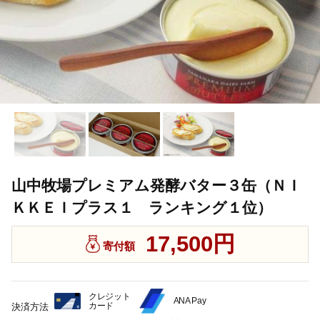
山中牧場プレミアム発酵バター３缶（ＮＩ
ＫＫＥＩプラス１ ランキング１位）
17,500円
寄付額
クレジット
ANA Pay
カード
決済方法