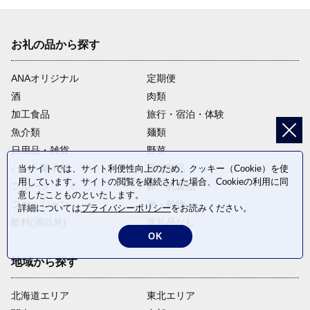
お礼の品から探す
ANAオリジナル
定期便
酒
肉類
加工食品
旅行・宿泊・体験
魚介類
麺類
日用品・雑貨
野菜
パン・菓子類
電化製品
当サイトでは、サイト利便性向上のため、クッキー（Cookie）を使
用しています。サイトの閲覧を継続された場合、Cookieの利用に同
フルーツ
卵・乳製品
意したことものといたします。
ファッション
米・穀物
詳細については
プライバシーポリシー
をお読みください。
飲料(酒以外)
返礼品なし
OK
地域から探す
北海道エリア
東北エリア