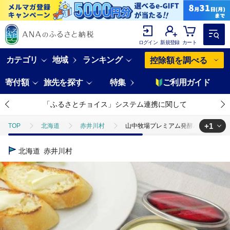
ログイン
新規登録
カート
カテゴリ
地域
ランキング
控除額を調べる
寄付額
旅先を探す
特集
ご利用ガイド
「ふるさとチョイス」システム連携に関して
+1
TOP
北海道
赤井川村
山中牧場プレミアム発酵バター３缶（
TOP
卵・乳製品
バター
山中牧場プレミアム発酵バター３缶
北海道
赤井川村