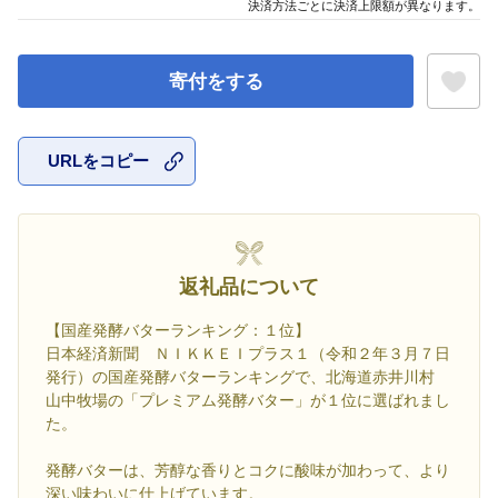
決済方法ごとに決済上限額が異なります。
寄付をする
URLをコピー
お気に入
返礼品について
【国産発酵バターランキング：１位】
日本経済新聞 ＮＩＫＫＥＩプラス１（令和２年３月７日
発行）の国産発酵バターランキングで、北海道赤井川村
山中牧場の「プレミアム発酵バター」が１位に選ばれまし
た。
発酵バターは、芳醇な香りとコクに酸味が加わって、より
深い味わいに仕上げています。