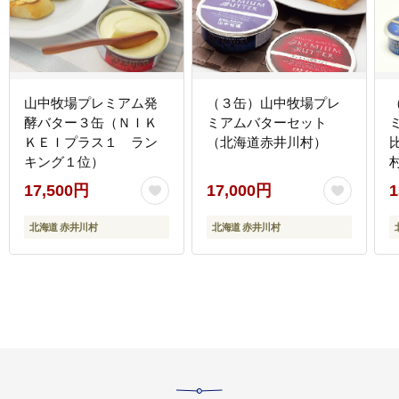
山中牧場プレミアム発
（３缶）山中牧場プレ
酵バター３缶（ＮＩＫ
ミアムバターセット
ＫＥＩプラス１ ラン
（北海道赤井川村）
キング１位）
17,500円
17,000円
1
北海道 赤井川村
北海道 赤井川村