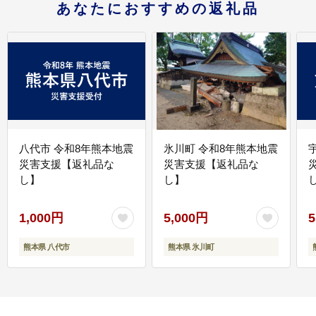
あなたにおすすめの返礼品
八代市 令和8年熊本地震
氷川町 令和8年熊本地震
災害支援【返礼品な
災害支援【返礼品な
し】
し】
し
1,000円
5,000円
5
熊本県 八代市
熊本県 氷川町