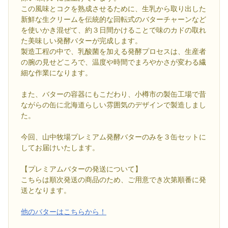
この風味とコクを熟成させるために、生乳から取り出した
新鮮な生クリームを伝統的な回転式のバターチャーンなど
を使いかき混ぜて、約３日間かけることで味のカドの取れ
た美味しい発酵バターが完成します。
製造工程の中で、乳酸菌を加える発酵プロセスは、生産者
の腕の見せどころで、温度や時間でまろやかさが変わる繊
細な作業になります。
また、バターの容器にもこだわり、小樽市の製缶工場で昔
ながらの缶に北海道らしい雰囲気のデザインで製造しまし
た。
今回、山中牧場プレミアム発酵バターのみを３缶セットに
してお届けいたします。
【プレミアムバターの発送について】
こちらは順次発送の商品のため、ご用意でき次第順番に発
送となります。
他のバターはこちらから！