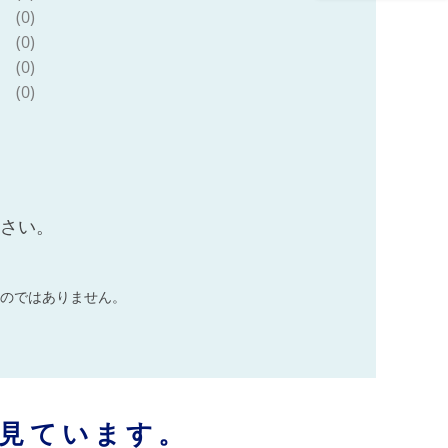
美 お取り寄せ ミヤ
(0)
チク ブランド牛 配
(0)
送月が選べる 宮崎
(0)
県 日南市 送料無料
_DB46-26-08
(0)
ださい。
のではありません。
見ています。