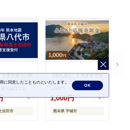
 災害支援※山梨
【返礼品なし】熊本県宇城
田市による八代市
市 ふるさと応援寄附金
の利用に同意したことものといたします。
OK
【返礼品なし】
1,000円
円
1,000円
士吉田市
熊本県 宇城市