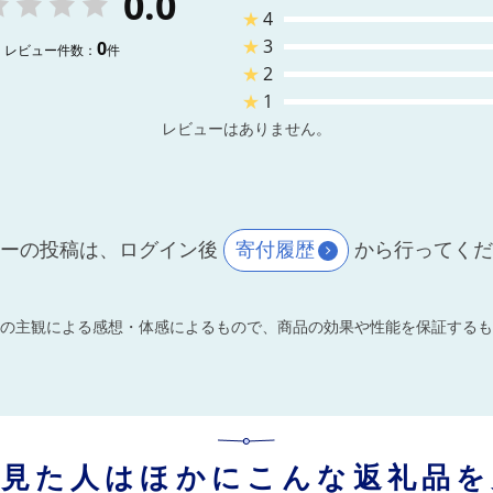
0.0
★
4
★
3
0
レビュー件数：
件
★
2
★
1
レビューはありません。
ーの投稿は、ログイン後
寄付履歴
から行ってく
の主観による感想・体感によるもので、商品の効果や性能を保証するも
を見た人はほかにこんな返礼品を