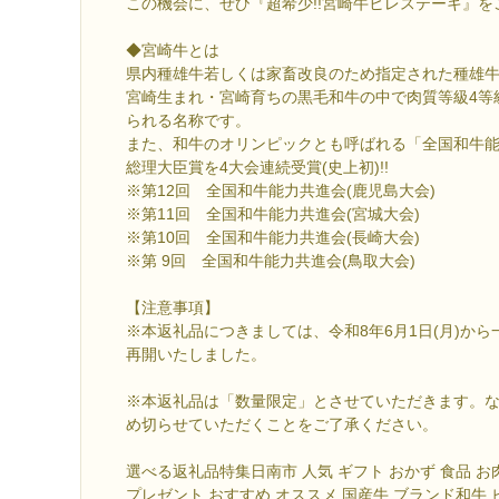
この機会に、ぜひ『超希少!!宮崎牛ヒレステーキ』を
◆宮崎牛とは
県内種雄牛若しくは家畜改良のため指定された種雄
宮崎生まれ・宮崎育ちの黒毛和牛の中で肉質等級4等
られる名称です。
また、和牛のオリンピックとも呼ばれる「全国和牛
総理大臣賞を4大会連続受賞(史上初)!!
※第12回 全国和牛能力共進会(鹿児島大会)
※第11回 全国和牛能力共進会(宮城大会)
※第10回 全国和牛能力共進会(長崎大会)
※第 9回 全国和牛能力共進会(鳥取大会)
【注意事項】
※本返礼品につきましては、令和8年6月1日(月)か
再開いたしました。
※本返礼品は「数量限定」とさせていただきます。
め切らせていただくことをご了承ください。
選べる返礼品特集日南市 人気 ギフト おかず 食品 お
プレゼント おすすめ オススメ 国産牛 ブランド和牛 