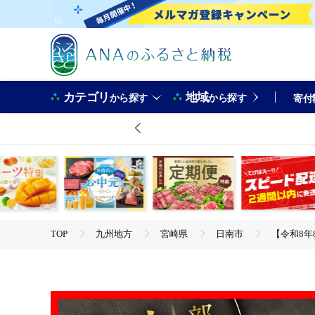
カテゴリ
地域
から探す
から探す
寄付
TOP
九州地方
宮崎県
日南市
【令和8年8
TOP
肉
【令和8年8月配送】数量限定 超希少 宮崎牛 ヒレステーキ 計300g 
チク ブランド牛 配送月が選べる 宮崎県 日南市 送料無料_DB46-26
TOP
肉
牛肉
【令和8年8月配送】数量限定 超希少 宮崎牛 ヒレステーキ 計300g 
チク ブランド牛 配送月が選べる 宮崎県 日南市 送料無料_DB46-26