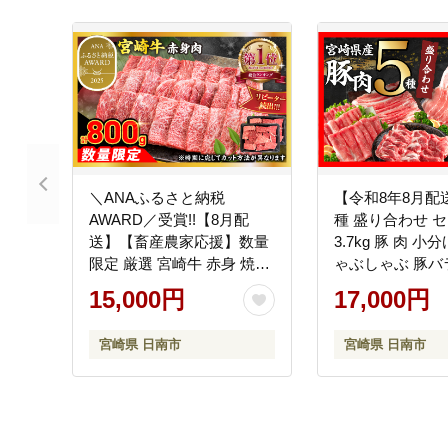
＼ANAふるさと納税
【令和8年8月配
AWARD／受賞!!【8月配
種 盛り合わせ セ
送】【畜産農家応援】数量
3.7kg 豚 肉 小
限定 厳選 宮崎牛 赤身 焼肉
ゃぶしゃぶ 豚バ
計800g 牛肉 国産 焼き肉
赤身 こま切れ ス
15,000円
17,000円
BBQ 鉄板焼き バーベキュ
崎県産 国産 食品
ー 人気 黒毛和牛 肩ウデ モ
ゃぶ おかず 小間
宮崎県 日南市
宮崎県 日南市
モ A4 A5 等級 ギフト 贈答
パック 食べ比べ
小分け 食品 選べる ミヤチ
料理に大活躍 ミ
ク 宮崎県 日南市 送料無料
崎県 日南市 送
_C168-26-08
_CB119-26-08