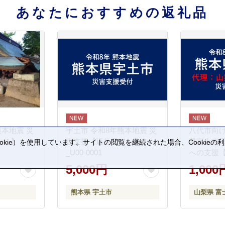
あなたにおすすめの返礼品
熊本地震 災
宇土市 令和8年熊本地震 災
八代市向け
なし】
害支援【返礼品なし】
県富士吉
kie）を使用しています。サイトの閲覧を継続された場合、Cookie
_U00-0001
への支援
。
5,000円
1,000
熊本県 宇土市
山梨県 富