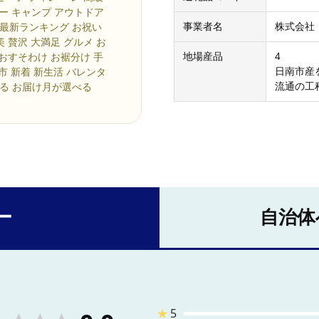
ュー キャンプ アウトドア
事業者名
株式会社
 最新ランキング お祝い
 贅沢 大満足 グルメ お
地場産品
4
 おすそわけ お裾分け 手
日南市産
市 新着 新生活 バレンタ
流通の工
べる お届け月が選べる
ー
自治体
★
5