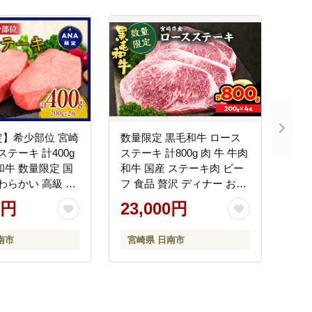
定】希少部位 宮崎
数量限定 黒毛和牛 ロース
ステーキ 計400g
ステーキ 計800g 肉 牛 牛肉
和牛 数量限定 国
和牛 国産 ステーキ肉 ビー
やわらかい 高級 上
フ 食品 贅沢 ディナー おか
おかず おつまみ ご
ず 晩ご飯 食べ応え 赤身 焼
0円
23,000円
い 記念日 ギフト
肉 鉄板焼き BBQ バーベキ
レゼント 焼肉 鉄
ュー おすすめ 小分け ギフ
南市
宮崎県 日南市
Q 人気 おすすめ
ト 贈り物 贈答 ご褒美 ミヤ
ブランド牛 冷凍
チク 冷凍 宮崎県 日南市 送
南市 送料無料
料無料_DC26-25