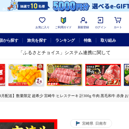
お気に入り
ご利用ガイド
新規登録
ログイン
カート
額から探す
旅先を探す
ランキング
特集
取り組み
「ふるさとチョイス」システム連携に関して
月配送】数量限定 超希少 宮崎牛 ヒレステーキ 計300g 牛肉 黒毛和牛 赤身 おす
牛肉 黒毛和牛 赤身 おすすめ おかず 人気 国産 高級 ステーキ肉 A4 A5 記念
-08
牛肉 黒毛和牛 赤身 おすすめ おかず 人気 国産 高級 ステーキ肉 A4 A5 記念
宮崎県
日南市
-08