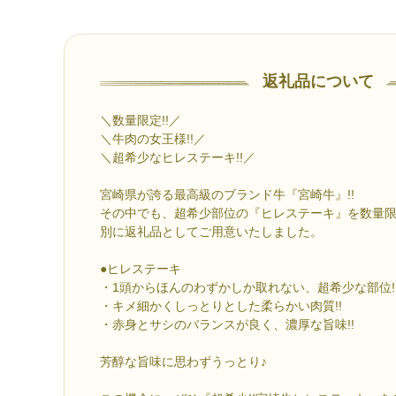
返礼品について
＼数量限定!!／
＼牛肉の女王様!!／
＼超希少なヒレステーキ!!／
宮崎県が誇る最高級のブランド牛『宮崎牛』!!
その中でも、超希少部位の『ヒレステーキ』を数量
別に返礼品としてご用意いたしました。
●ヒレステーキ
・1頭からほんのわずかしか取れない、超希少な部位!
・キメ細かくしっとりとした柔らかい肉質!!
・赤身とサシのバランスが良く、濃厚な旨味!!
芳醇な旨味に思わずうっとり♪