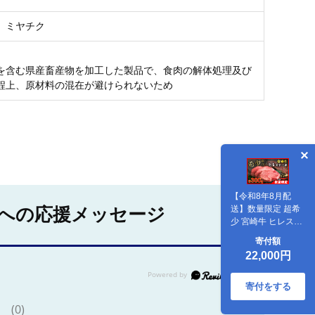
 ミヤチク
を含む県産畜産物を加工した製品で、食肉の解体処理及び
程上、原材料の混在が避けられないため
【令和8年8月配
送】数量限定 超希
への応援メッセージ
少 宮崎牛 ヒレステ
ーキ 計300g 牛肉
寄付額
黒毛和牛 赤身 おす
22,000円
すめ おかず 人気 国
産 高級 ステーキ肉
A4 A5 記念日 お祝
寄付をする
い 贈り物 プレゼン
(0)
ト ギフト 贈答 ご褒