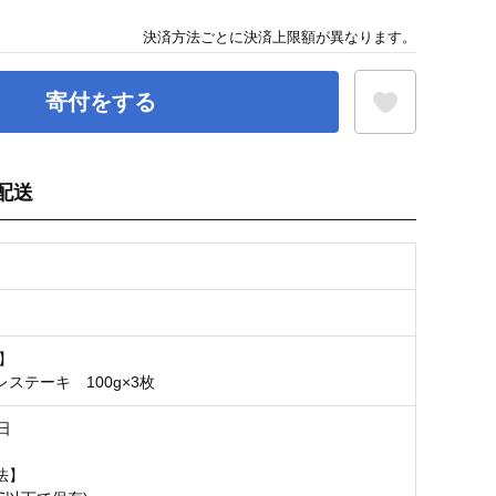
決済方法ごとに決済上限額が異なります。
寄付をする
配送
お気に入り登録
g】
ステーキ 100g×3枚
日
法】