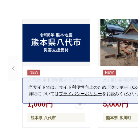
八代市 令和8年熊本地震 災
氷川町 令和8年
害支援【返礼品なし】
害支援【返礼品
当サイトでは、サイト利便性向上のため、クッキー（Coo
詳細については
プライバシーポリシー
をお読みください
1,000円
5,000円
熊本県 八代市
熊本県 氷川町