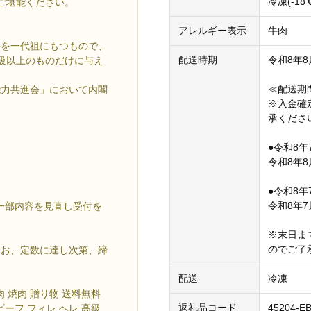
冷凍(-1
ご堪能ください。
アレルギー表示
牛肉
牛を一代祖にもつもので、
配送時期
令和8年
級以上のものだけに与え
≪配送期
能力共進会」において内閣
※入金確
承くださ
●令和8年
令和8年
●令和8年
令和8年
ら一部内容を見直し受付を
※末日ま
のでご了
なお、定数に達し次第、締
配送
冷凍
肉 焼肉 贈り物 送料無料
返礼品コード
45204-EB
ビーフ フィレ ヘレ 高級