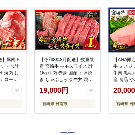
送】豚肉 5
【令和8年8月配送】数量限
【ANA限
ット 合計
定 宮崎牛 モモスライス 計
牛 ミスジ 
分け 焼肉 し
1kg 牛肉 赤身 国産 すき焼
牛肉 黒毛
ラ ロース
き しゃぶしゃぶ 牛丼 焼肉
産 食品 
ライス 宮
BBQ バーベキュー 鉄板焼
質 贅沢 
19,000円
20,00
 豚丼 豚し
き 人気 おすすめ 高級 ギフ
褒美 お祝
切れ 真空
ト プレゼント 贈り物 贈答
贈り物 プ
宮崎県 日南市
宮崎県 日
 おすすめ
お祝い ミヤチク 選べる 宮
板焼き BB
ヤチク 宮
崎県 日南市 送料無料
ミヤチク 
料無料
_CD77-25-08
宮崎県 日
_D104-25