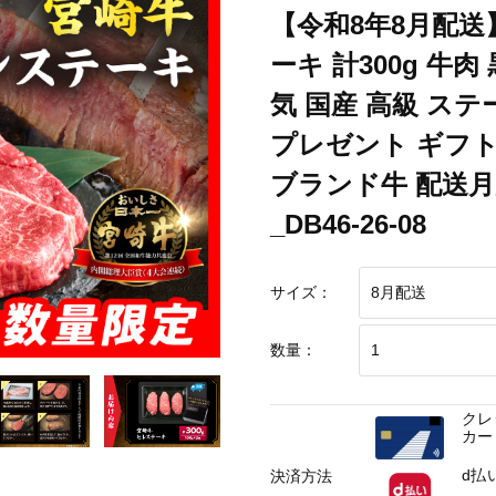
【令和8年8月配送
牛肉 黒毛和牛 赤身 おすすめ おかず 人気 国産 高級 ステーキ肉 A4 A5 記念
ーキ 計300g 牛
-08
気 国産 高級 ステ
牛肉 黒毛和牛 赤身 おすすめ おかず 人気 国産 高級 ステーキ肉 A4 A5 記念
-08
プレゼント ギフト
牛肉 黒毛和牛 赤身 おすすめ おかず 人気 国産 高級 ステーキ肉 A4 A5 記念
ブランド牛 配送月
-08
_DB46-26-08
サイズ：
数量：
クレ
カー
d払
決済方法