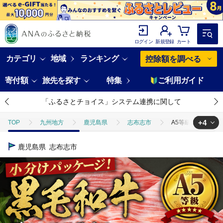
ログイン
新規登録
カート
カテゴリ
地域
ランキング
控除額を調べる
寄付額
旅先を探す
特集
ご利用ガイド
「ふるさとチョイス」システム連携に関して
+4
TOP
九州地方
鹿児島県
志布志市
A5等級！鹿児島県産 
TOP
肉
牛肉
A5等級！鹿児島県産 黒毛和牛肩ローススライス 計1,
鹿児島県
志布志市
TOP
肉
牛肉
黒毛和牛
A5等級！鹿児島県産 黒毛和牛肩ロ
TOP
肉
牛肉
すき焼き(牛肉)
A5等級！鹿児島県産 黒毛和
TOP
肉
牛肉
しゃぶしゃぶ(牛肉)
A5等級！鹿児島県産 