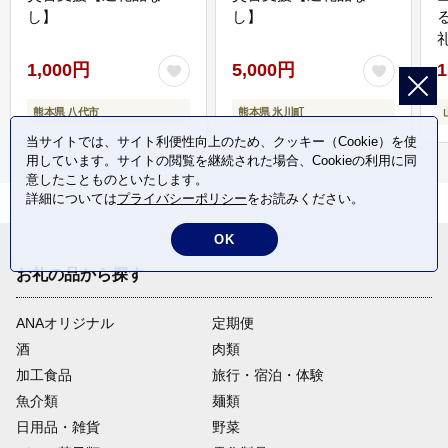
し】
し】
1,000円
5,000円
1
熊本県 八代市
熊本県 氷川町
当サイトでは、サイト利便性向上のため、クッキー（Cookie）を使
用しています。サイトの閲覧を継続された場合、Cookieの利用に同
意したことものといたします。
詳細については
プライバシーポリシー
をお読みください。
OK
お礼の品から探す
ANAオリジナル
定期便
酒
肉類
加工食品
旅行・宿泊・体験
魚介類
麺類
日用品・雑貨
野菜