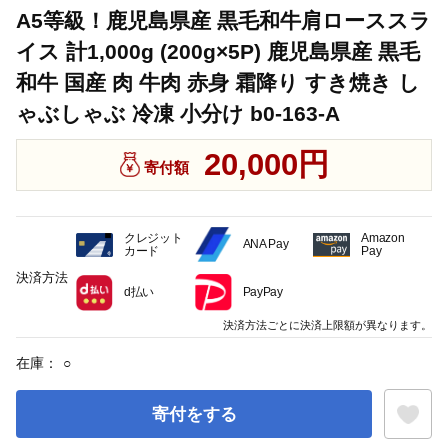
A5等級！鹿児島県産 黒毛和牛肩ローススラ
イス 計1,000g (200g×5P) 鹿児島県産 黒毛
和牛 国産 肉 牛肉 赤身 霜降り すき焼き し
ゃぶしゃぶ 冷凍 小分け b0-163-A
20,000円
寄付額
クレジット
Amazon
ANA Pay
カード
Pay
決済方法
d払い
PayPay
決済方法ごとに決済上限額が異なります。
在庫：
○
寄付をする