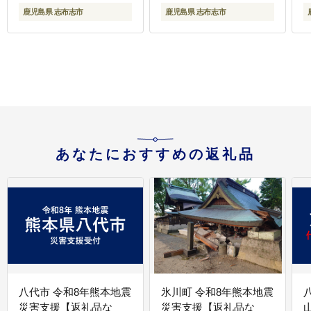
蒲焼 蒲焼き かばやき 冷
冷凍 小分け b0-163-A
鹿児島県 志布志市
鹿児島県 志布志市
凍 うな重 ひつまぶし 人
気 b2-040
レ
あなたにおすすめの返礼品
八代市 令和8年熊本地震
氷川町 令和8年熊本地震
災害支援【返礼品な
災害支援【返礼品な