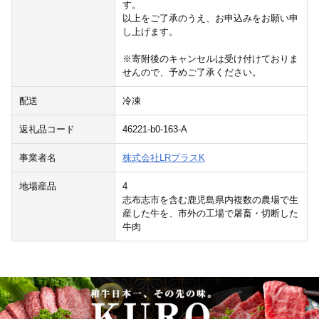
す。
以上をご了承のうえ、お申込みをお願い申
し上げます。
※寄附後のキャンセルは受け付けておりま
せんので、予めご了承ください。
配送
冷凍
返礼品コード
46221-b0-163-A
事業者名
株式会社LRプラスK
地場産品
4
志布志市を含む鹿児島県内複数の農場で生
産した牛を、市外の工場で屠畜・切断した
牛肉