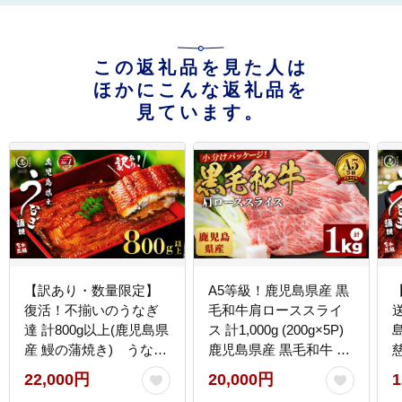
この返礼品を見た人は
ほかにこんな返礼品を
見ています。
【訳あり・数量限定】
A5等級！鹿児島県産 黒
復活！不揃いのうなぎ
毛和牛肩ローススライ
達 計800g以上(鹿児島県
ス 計1,000g (200g×5P)
産 鰻の蒲焼き) うなぎ
鹿児島県産 黒毛和牛 国
鰻 ウナギ 不揃い ふぞろ
産 肉 牛肉 赤身 霜降り
た
22,000円
20,000円
1
い 訳アリ 国産 九州産
すき焼き しゃぶしゃぶ