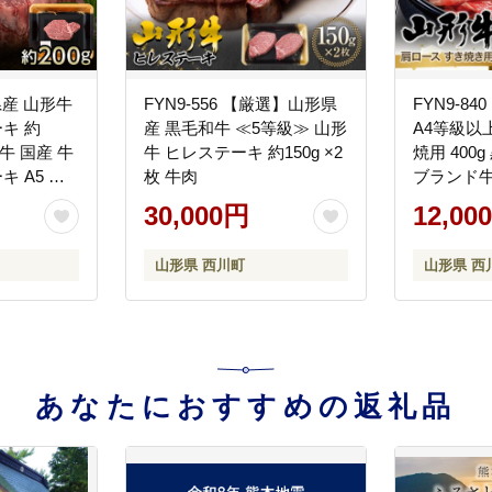
形県産 山形牛
FYN9-556 【厳選】山形県
FYN9-8
キ 約
産 黒毛和牛 ≪5等級≫ 山形
A4等級以
和牛 国産 牛
牛 ヒレステーキ 約150g ×2
焼用 400
キ A5 高
枚 牛肉
ブランド牛
フト 贈答 山
30,000円
12,00
山形県 西川町
山形県 西
あなたにおすすめの返礼品