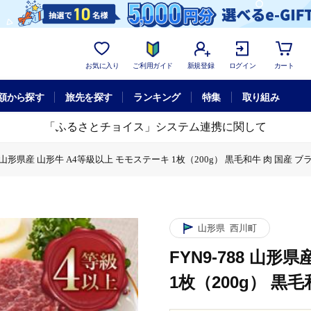
お気に入り
ご利用ガイド
新規登録
ログイン
カート
額から探す
旅先を探す
ランキング
特集
取り組み
「ふるさとチョイス」システム連携に関して
88 山形県産 山形牛 A4等級以上 モモステーキ 1枚（200g） 黒毛和牛 肉 国産 
県産 山形牛 A4等級以上 モモステーキ 1枚（200g） 黒毛和牛 肉 国産 ブランド牛 
形県産 山形牛 A4等級以上 モモステーキ 1枚（200g） 黒毛和牛 肉 国産 ブランド
88 山形県産 山形牛 A4等級以上 モモステーキ 1枚（200g） 黒毛和牛 肉 国産 ブ
山形県
西川町
FYN9-788 山
1枚（200g） 黒