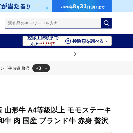
控除上限額まで
控除額を調べる
あと
***,***円
+3
ブランド牛 赤身 贅沢
赤身 贅沢
牛 赤身 贅沢
ランド牛 赤身 贅沢
形県産 山形牛 A4等級以上 モモステーキ
毛和牛 肉 国産 ブランド牛 赤身 贅沢