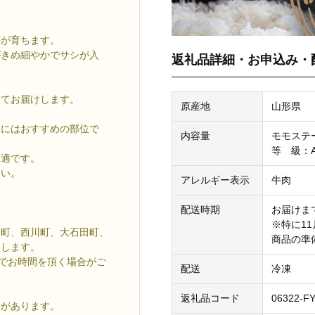
牛が育ちます。
がきめ細やかでサシが入
返礼品詳細・お申込み・
してお届けします。
原産地
山形県
方にはおすすめの部位で
内容量
モモステー
等 級：
最適です。
さい。
アレルギー表示
牛肉
配送時期
お届けま
※特に1
山町、西川町、大石田町、
商品の準
りします。
までお時間を頂く場合がご
配送
冷凍
返礼品コード
06322-F
合があります。