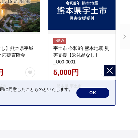
なし】熊本県宇城
宇土市 令和8年熊本地震 災
と応援寄附金
害支援【返礼品なし】
_U00-0001
円
5,000円
城市
熊本県 宇土市
の利用に同意したことものといたします。
OK