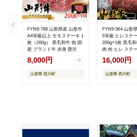
FYN9-788 山形県産 山形牛
FYN9-964 山
A4等級以上 モモステーキ 1
5等級 ヒレステー
枚（200g） 黒毛和牛 肉 国
200g×1枚 黒毛
産 ブランド牛 赤身 贅沢
肉 肉 ヒレ ステー
級 希少 贅沢 ギ
8,000円
16,000円
形県 西川町 月山
山形県 西川町
山形県 西川町