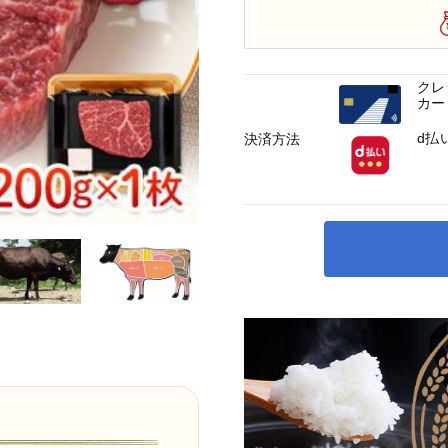
クレ
カー
d払
決済方法