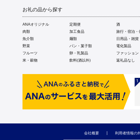
お礼の品から探す
ANAオリジナル
定期便
酒
肉類
加工食品
旅行・宿泊・
魚介類
麺類
日用品・雑貨
野菜
パン・菓子類
電化製品
フルーツ
卵・乳製品
ファッション
米・穀物
飲料(酒以外)
返礼品なし
会社概要
利用者情報の