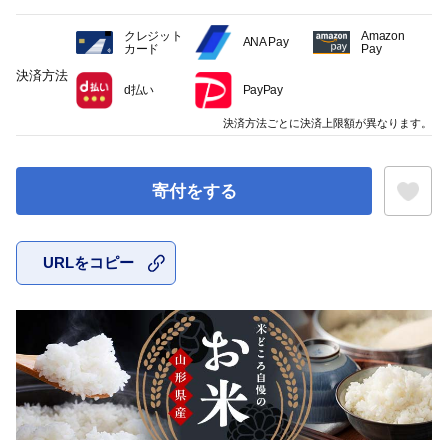
クレジット
Amazon
ANA Pay
カード
Pay
決済方法
d払い
PayPay
決済方法ごとに決済上限額が異なります。
寄付をする
URLをコピー
お気に入