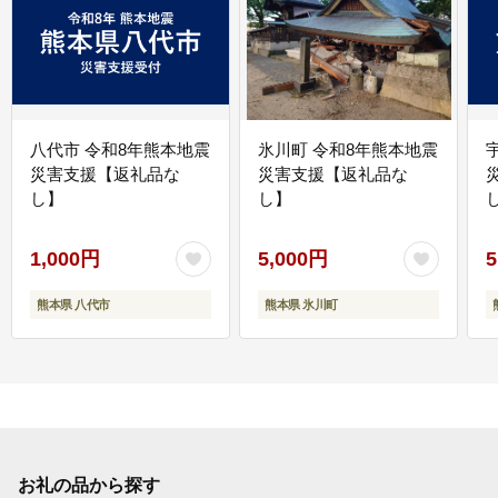
八代市 令和8年熊本地震
氷川町 令和8年熊本地震
災害支援【返礼品な
災害支援【返礼品な
し】
し】
し
1,000円
5,000円
5
熊本県 八代市
熊本県 氷川町
お礼の品から探す