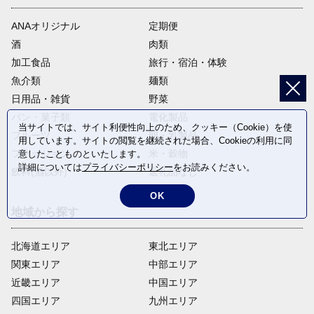
ANAオリジナル
定期便
酒
肉類
加工食品
旅行・宿泊・体験
魚介類
麺類
日用品・雑貨
野菜
パン・菓子類
電化製品
当サイトでは、サイト利便性向上のため、クッキー（Cookie）を使
フルーツ
卵・乳製品
用しています。サイトの閲覧を継続された場合、Cookieの利用に同
ファッション
米・穀物
意したことものといたします。
詳細については
プライバシーポリシー
をお読みください。
飲料(酒以外)
返礼品なし
OK
地域から探す
北海道エリア
東北エリア
関東エリア
中部エリア
近畿エリア
中国エリア
四国エリア
九州エリア