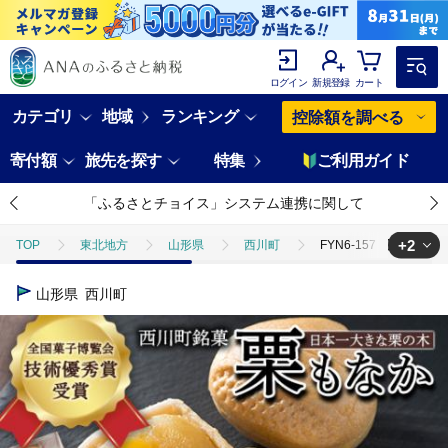
ログイン
新規登録
カート
カテゴリ
地域
ランキング
控除額を調べる
寄付額
旅先を探す
特集
ご利用ガイド
「ふるさとチョイス」システム連携に関して
+2
TOP
東北地方
山形県
西川町
FYN6-157 【西川
TOP
パン・菓子類
和菓子
FYN6-157 【西川町銘菓】日
山形県
西川町
TOP
パン・菓子類
和菓子
ほかの和菓子
FYN6-1