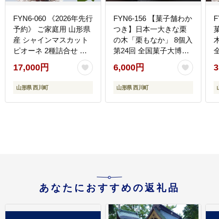
FYN6-060 《2026年先行
FYN6-156 【菓子舗わか
F
予約》 ご家庭用 山形県
つき】日本一大きな栗
産 シャインマスカット
の木「栗もなか」 8個入
ピオーネ 2種詰合せ 約
第24回 全国菓子大博覧
1.6kg(2～4房) 2026年8
会 技術優秀賞受賞 和菓
17,000円
6,000円
3
月下旬から順次発送 種
子 最中 山形県 西川町
無し ぶどう 葡萄 ブドウ
山形県 西川町
山形県 西川町
マスカット 大粒 秋果実
果物 くだもの フルーツ
訳あり ワケアリ 家庭用
自宅用 産地直送 山形県
西川町 月山
あなたにおすすめの返礼品