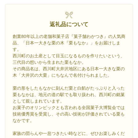
返礼品について
創業80年以上の老舗和菓子店『菓子舗わかつき』の人気商
品、「日本一大きな栗の木『栗もなか』」をお届けしま
す。
西川町のお土産として目玉になるものを作りたいという、
三代目の想いから生まれた栗もなか。
その商品名は、西川町大井沢地区にある日本一大きな栗の
木「大井沢の大栗」にちなんで名付けられました。
栗の形をしたもなかに刻んだ栗と白餡がたっぷりと入った
栗もなかは、地元の道の駅でも取り扱われ、西川町の銘菓
として親しまれています。
お菓子のオリンピックとも言われる全国菓子大博覧会では
技術優秀賞を受賞し、その高い技術が評価されている栗も
なかです。
家族の団らんや一息つきたい時などに、ぜひお楽しみくだ