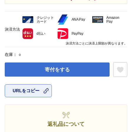
クレジット
Amazon
ANA Pay
カード
Pay
決済方法
d払い
PayPay
決済方法ごとに決済上限額が異なります。
在庫：
○
寄付をする
URLをコピー
お気に入
返礼品について