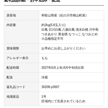
返礼品詳細・お申込み・配送
原産地
和歌山県産（紀の川市桃山町産）
内容量
約2kg(5-8玉入り)
白鳳 日川白鳳 八旗白鳳 清水白桃 川中島
つきあかり 黄金桃 なつっこ なつおとめ
※品種指定不可
賞味期限
お早めにお召し上がりください
アレルギー表示
もも
配送時期
2027年6月上旬-8月中旬頃出荷
配送
冷蔵
返礼品コード
30208-y0007
地場産品
1号
区域内にて生産されているため