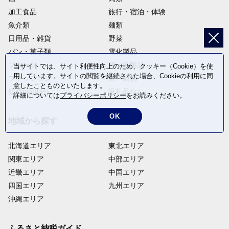
加工食品
旅行・宿泊・体験
魚介類
麺類
日用品・雑貨
野菜
パン・菓子類
電化製品
フルーツ
卵・乳製品
当サイトでは、サイト利便性向上のため、クッキー（Cookie）を使
用しています。サイトの閲覧を継続された場合、Cookieの利用に同
ファッション
米・穀物
意したことものといたします。
飲料(酒以外)
返礼品なし
詳細については
プライバシーポリシー
をお読みください。
OK
地域から探す
北海道エリア
東北エリア
関東エリア
中部エリア
近畿エリア
中国エリア
四国エリア
九州エリア
沖縄エリア
ふるさと納税ガイド