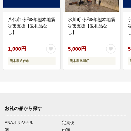
八代市 令和8年熊本地震
氷川町 令和8年熊本地震
災害支援【返礼品な
災害支援【返礼品な
し】
し】
し
1,000円
5,000円
5
熊本県 八代市
熊本県 氷川町
お礼の品から探す
ANAオリジナル
定期便
酒
肉類