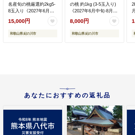
名産旬の桃厳選約2kg5-
の桃 約1kg (3-5玉入り)
2
8玉入り《2027年6月上
《2027年6月中旬-8月中
旬-8月中旬頃出荷》果物
旬頃出荷》 桃 2027年
15,000円
8,000円
1
フルーツ 桃---
先行 桃 先行予約2027
wfn_cwlocal254_6c8c_26_15000_2kg-
もも2027 白鳳 日川白鳳
和歌山県 紀の川市
和歌山県 紀の川市
--
八旗白鳳 清水白桃 川中
島白桃 つきあかり もも
桃
白鳳 先行予約 もも川中
w
島 もも2027 もも 白鳳
--
先行予約 もも 先行予約
もも 和歌山 もも---
wfn_cwlocal250_6c8c_26_8000_
--
あなたにおすすめの返礼品