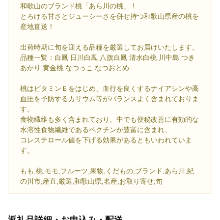
和歌山のブランド桃「あら川の桃」！
とろける甘さとジューシーさを併せ持つ和歌山県産の桃を
産地直送！
出荷時期に旬を迎える品種を厳選してお届けいたします。
品種一覧：白鳳 日川白鳳 八旗白鳳 清水白桃 川中島 つき
あかり 黄金桃 なつっこ なつおとめ
桃はビタミンＥをはじめ、血行を良くするナイアシンや高
血圧を予防するカリウム等がバランスよく含まれておりま
す。
食物繊維も多く含まれており、中でも便秘改善に有効的な
水溶性食物繊維であるペクチンが豊富に含まれ、
コレステロール値を下げる効果があるともいわれていま
す。
もも,桃,モモ,フルーツ,果物,くだもの,ブランド,あら川,紀
の川市,産直,厳選,和歌山県,名産,お取り寄せ,旬