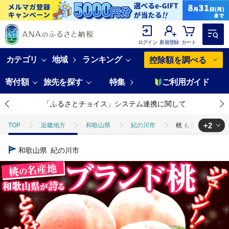
ログイン
新規登録
カート
カテゴリ
地域
ランキング
控除額を調べる
寄付額
旅先を探す
特集
ご利用ガイド
「ふるさとチョイス」システム連携に関して
+2
TOP
近畿地方
和歌山県
紀の川市
桃 もも【2027年先
TOP
フルーツ
桃 もも【2027年先行予約】 あら川の桃 紀州の名産旬の桃厳選
和歌山県
紀の川市
TOP
フルーツ
もも
桃 もも【2027年先行予約】 あら川の桃 紀州