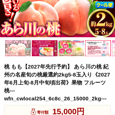
桃 もも【2027年先行予約】 あら川の桃 紀
州の名産旬の桃厳選約2kg5-8玉入り《2027
年6月上旬-8月中旬頃出荷》果物 フルーツ
桃---
wfn_cwlocal254_6c8c_26_15000_2kg---
15,000円
寄付額