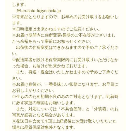
します。
＠furusato-fujiyoshida.jp
※青果品となりますので、お早めのお受け取りをお願いし
ます。
※日時指定は出来かねますのでご注意ください。
※お届け期間内に住所変更/長期のご不在等がございまし
たら余裕をもって事前にお知らせください。
出荷後の住所変更はできかねますので予めご了承くださ
い。
※配送業者が設ける保管期限内にお受け取りいただけなか
った場合、お届けが出来かねております。
また、再送・返金はいたしかねますので予めご了承くだ
さい。
※お届け直後が、一番美味しい状態になります。お早目に
お召し上がりください。
※生もののため初期不良のみのご対応となります。到着時
に必ず状態の確認をお願いします。
また、対応については「不具合箇所」と「外装箱」のお
写真が必要となる場合があります。
※発送日を含めて4日以上経過後にお受け取りいただいた
場合は品質保証対象外となります。