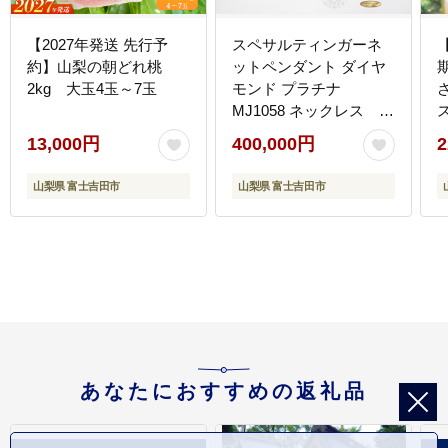
【2027年発送 先行予
スペサルティンガーネ
約】山梨の朝どれ桃
ットペンダント ダイヤ
2kg 大玉4玉～7玉
モンド プラチナ
MJ1058 ネックレス
【ジュエリー ネックレ
13,000円
400,000円
2
ス】
山梨県 富士吉田市
山梨県 富士吉田市
あなたにおすすめの返礼品