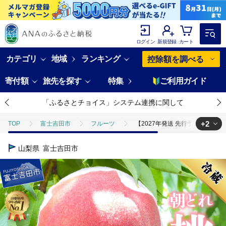
ログイン
新規登録
カート
カテゴリ
地域
ランキング
控除額を調べる
寄付額
旅先を探す
特集
ご利用ガイド
「ふるさとチョイス」システム連携に関して
+2
TOP
富士吉田市
フルーツ
【2027年発送 先行予約】山梨の
TOP
フルーツ
【2027年発送 先行予約】山梨の朝どれ桃2kg 大玉
山梨県
富士吉田市
TOP
フルーツ
もも
【2027年発送 先行予約】山梨の朝どれ桃