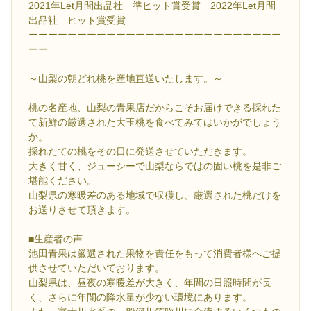
2021年Let月間出品社 準ヒット賞受賞 2022年Let月間
出品社 ヒット賞受賞
ーーーーーーーーーーーーーーーーーーーーーーーーーー
ーー
～山梨の朝どれ桃を産地直送いたします。～
桃の名産地、山梨の青果店だからこそお届けできる採れた
て新鮮の厳選された大玉桃を食べてみてはいかがでしょう
か。
採れたての桃をその日に発送させていただきます。
大きく甘く、ジューシーで山梨ならではの固い桃を是非ご
堪能ください。
山梨県の寒暖差のある地域で収穫し、厳選された桃だけを
お送りさせて頂きます。
■生産者の声
池田青果は厳選された果物を責任をもって消費者様へご提
供させていただいております。
山梨県は、昼夜の寒暖差が大きく、年間の日照時間が長
く、さらに年間の降水量が少ない環境にあります。