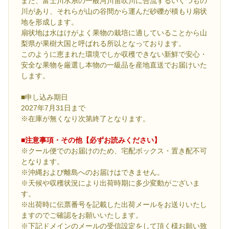
また、富士川水系の一般河川笛吹川に合流するいくつもの
川があり、それらが山の谷間から運んだ砂礫が積もり扇状
地を形成します。
扇状地は水はけがよく果物の栽培に適していることから山
梨県が果樹大国と呼ばれる所以となっております。
このように恵まれた環境でしか収穫できない新鮮で安心・
安全な果物を厳選し本物の一級品を産地直送でお届けいた
します。
■申し込み期日
2027年7月31日まで
※在庫が無くなり次第終了となります。
■注意事項・その他【必ずお読みください】
※クール便でのお届けのため、宅配ボックス・置き配不可
となります。
※沖縄および離島へのお届けはできません。
※天候や収穫状況により出荷時期に多少変動がございま
す。
※出荷時に伝票番号を記載した出荷メールをお送りいたし
ますのでご確認をお願いいたします。
※下記ドメインのメールの受信設定をして頂く様お願い致