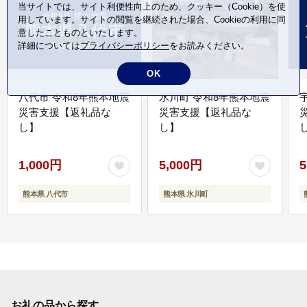
当サイトでは、サイト利便性向上のため、クッキー（Cookie）を使
用しています。サイトの閲覧を継続された場合、Cookieの利用に同
意したことものといたします。
詳細については
プライバシーポリシー
をお読みください。
OK
八代市 令和8年熊本地震
氷川町 令和8年熊本地震
災害支援【返礼品な
災害支援【返礼品な
し】
し】
し
1,000円
5,000円
5
熊本県 八代市
熊本県 氷川町
お礼の品から探す