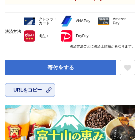
クレジット
Amazon
ANA Pay
カード
Pay
決済方法
d払い
PayPay
決済方法ごとに決済上限額が異なります。
寄付をする
URLをコピー
お気に入