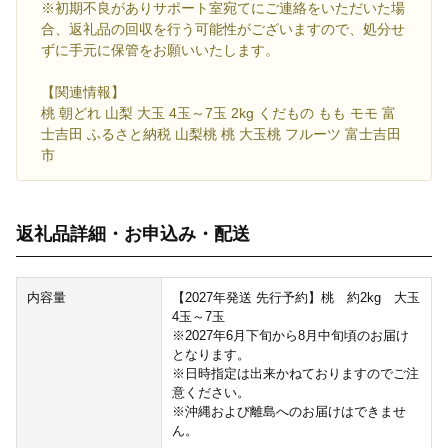
※初期不良がありサポート室宛てにご連絡をいただいた場
合、返礼品の回収を行う可能性がございますので、処分せ
ずに手元に保管をお願いいたします。
【関連情報】
桃 朝どれ 山梨 大玉 4玉～7玉 2kg くだもの もも モモ 富
士吉田 ふるさと納税 山梨桃 桃 大玉桃 フルーツ 富士吉田
市
返礼品詳細・お申込み・配送
内容量
【2027年発送 先行予約】桃 約2kg 大玉
4玉～7玉
※2027年6月下旬から8月中旬頃のお届け
となります。
※日時指定は出来かねておりますのでご注
意ください。
※沖縄および離島へのお届けはできませ
ん。