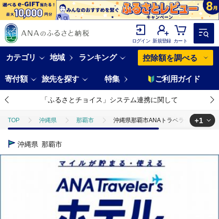
ログイン
新規登録
カート
カテゴリ
地域
ランキング
控除額を調べる
寄付額
旅先を探す
特集
ご利用ガイド
「ふるさとチョイス」システム連携に関して
+1
TOP
沖縄県
那覇市
沖縄県那覇市ANAトラベラーズホテル割引
TOP
ANAオリジナル
ANA関連返礼品
ホテルクーポン
沖縄県
那覇市