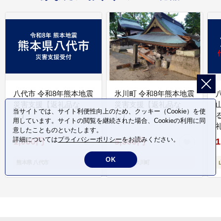
八代市 令和8年熊本地震
氷川町 令和8年熊本地震
災害支援【返礼品な
災害支援【返礼品な
当サイトでは、サイト利便性向上のため、クッキー（Cookie）を使
し】
し】
用しています。サイトの閲覧を継続された場合、Cookieの利用に同
意したことものといたします。
詳細については
プライバシーポリシー
をお読みください。
1,000円
5,000円
1
OK
熊本県 八代市
熊本県 氷川町