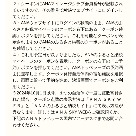
２：クーポンにANAマイレージクラブ会員番号が記載され
ていますので、その番号でANAウェブサイトにログインし
てください。
３：ANAウェブサイトにログインの状態のまま、ANAのふ
るさと納税マイページのクーポン右下にある「クーポン確
認」ボタンを押してください。ご利用可能なクーポンが表
示されますのでANAのふるさと納税のクーポンがあること
を確認してください。
４：ご利用予定日が決まりましたら、ANAのふるさと納税
マイページのクーポンを表示し、クーポンの右下の「ご予
約」ボタンを押してください。ANAトラベラーズの予約画
面に遷移します。クーポン発行自治体内の宿泊施設を選択
し、画面に沿って予約を進め、決済画面でクーポンをご利
用ください。
※2024年10月1日以降、１つの自治体で一度に複数寄付さ
れた場合、クーポン点数の表示方法は「ＡＮＡ ＳＫＹ Ｗ
ＥＢ」と「ＡＮＡのふるさと納税サイト」にて表示方法が
異なります。詳しくはＡＮＡ SKY WEBをご確認頂くか、
下記のＡＮＡトラベラーズ国内ツアーデスクまでお問い合
わせください。