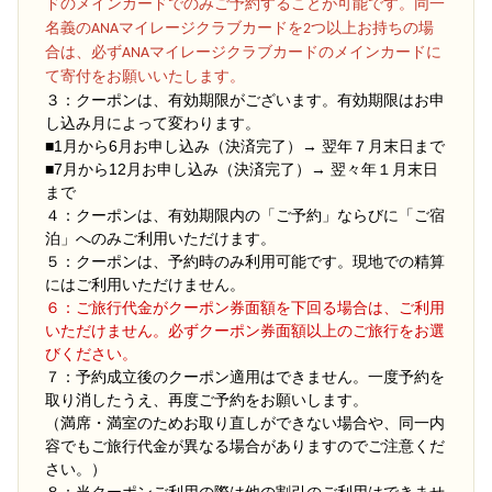
ドのメインカードでのみご予約することが可能です。同一
名義のANAマイレージクラブカードを2つ以上お持ちの場
合は、必ずANAマイレージクラブカードのメインカードに
て寄付をお願いいたします。
３：クーポンは、有効期限がございます。有効期限はお申
し込み月によって変わります。
■1月から6月お申し込み（決済完了）→ 翌年７月末日まで
■7月から12月お申し込み（決済完了）→ 翌々年１月末日
まで
４：クーポンは、有効期限内の「ご予約」ならびに「ご宿
泊」へのみご利用いただけます。
５：クーポンは、予約時のみ利用可能です。現地での精算
にはご利用いただけません。
６：ご旅行代金がクーポン券面額を下回る場合は、ご利用
いただけません。必ずクーポン券面額以上のご旅行をお選
びください。
７：予約成立後のクーポン適用はできません。一度予約を
取り消したうえ、再度ご予約をお願いします。
（満席・満室のためお取り直しができない場合や、同一内
容でもご旅行代金が異なる場合がありますのでご注意くだ
さい。）