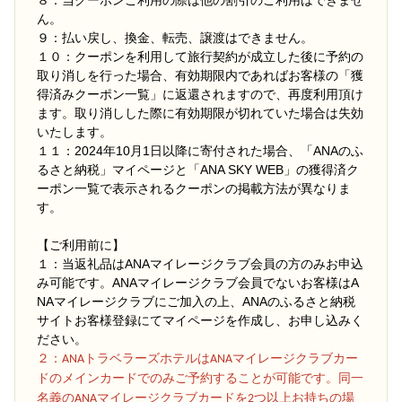
８：当クーポンご利用の際は他の割引のご利用はできませ
ん。
９：払い戻し、換金、転売、譲渡はできません。
１０：クーポンを利用して旅行契約が成立した後に予約の
取り消しを行った場合、有効期限内であればお客様の「獲
得済みクーポン一覧」に返還されますので、再度利用頂け
ます。取り消しした際に有効期限が切れていた場合は失効
いたします。
１１：2024年10月1日以降に寄付された場合、「ANAのふ
るさと納税」マイページと「ANA SKY WEB」の獲得済ク
ーポン一覧で表示されるクーポンの掲載方法が異なりま
す。
【ご利用前に】
１：当返礼品はANAマイレージクラブ会員の方のみお申込
み可能です。ANAマイレージクラブ会員でないお客様はA
NAマイレージクラブにご加入の上、ANAのふるさと納税
サイトお客様登録にてマイページを作成し、お申し込みく
ださい。
２
：ANAトラベラーズホテルはANAマイレージクラブカー
ドのメインカードでのみご予約することが可能です。同一
名義のANAマイレージクラブカードを2つ以上お持ちの場