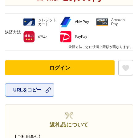
クレジット
Amazon
ANA Pay
カード
Pay
決済方法
d払い
PayPay
決済方法ごとに決済上限額が異なります。
ログイン
URLをコピー
お気に入
返礼品について
【ご利用条件】