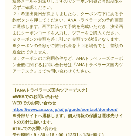
連絡メールをお送りしますのでクーポン内容と有効期限を
必ずご確認ください。
２：希望出発日が決まりましたら、クーポン右下にある予
約ボタンを押してください。ANAトラベラーズの予約画面
に遷移します。画面に沿って予約を完成いただき、決済画
面にクーポンコードを入力し、ツアーをご購入ください。
※クーポンの金額を差し引いた金額での決済となります。
※クーポンの金額がご旅行代金を上回る場合でも、差額の
返金はできません。
３：クーポンのご利用条件など、ANAトラベラーズクーポ
ン全般に関するお問い合わせは『ANAトラベラーズ国内ツ
アーデスク』までお問い合わせください。
-------------------------------------------------
【ANAトラベラーズ国内ツアーデスク】
■WEBでのお問い合わせ
WEBでのお問い合わせ
https://www.ana.co.jp/ja/jp/guide/contact/domtour/
※外部サイトへ遷移します。個人情報の保護は遷移先サイ
トの方針に従います。
■TELでのお問い合わせ
受付時間：9：30～18：00（12/31～1/3は除く）