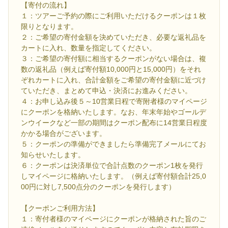
【寄付の流れ】
１：ツアーご予約の際にご利用いただけるクーポンは１枚
限りとなります。
２：ご希望の寄付金額を決めていただき、必要な返礼品を
カートに入れ、数量を指定してください。
３：ご希望の寄付額に相当するクーポンがない場合は、複
数の返礼品（例えば寄付額10,000円と15,000円）をそれ
ぞれカートに入れ、合計金額をご希望の寄付金額に近づけ
ていただき、まとめて申込・決済にお進みください。
４：お申し込み後５～10営業日程で寄附者様のマイページ
にクーポンを格納いたします。なお、年末年始やゴールデ
ンウイークなど一部の期間はクーポン配布に14営業日程度
かかる場合がございます。
５：クーポンの準備ができましたら準備完了メールにてお
知らせいたします。
６：クーポンは決済単位で合計点数のクーポン1枚を発行
しマイページに格納いたします。（例えば寄付額合計25,0
00円に対し7,500点分のクーポンを発行します）
【クーポンご利用方法】
１：寄付者様のマイページにクーポンが格納された旨のご