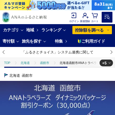
ログイン
新規登録
カート
カテゴリ
地域
ランキング
控除額を調べる
寄付額
旅先を探す
特集
ご利用ガイド
「ふるさとチョイス」システム連携に関して
+5
TOP
北海道
函館市
北海道函館市ANAトラベラーズダイナミック
TOP
ANAオリジナル
北海道函館市ANAトラベラーズダイナミックパッケ
北海道
函館市
TOP
ANAオリジナル
ANA関連返礼品
北海道函館市ANAトラ
TOP
ANAオリジナル
ANA関連返礼品
ダイナミックパッケ
TOP
ANAオリジナル
ANA限定返礼品
北海道函館市ANAトラ
TOP
旅行・宿泊・体験
北海道函館市ANAトラベラーズダイナミックパッ