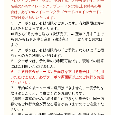
ドのメインカードでのみご予約することが可能です。同一
名義のANAマイレージクラブカードを2つ以上お持ちの場
合は、必ずANAマイレージクラブカードのメインカードに
て寄付をお願いいたします。
３：クーポンは、有効期限がございます。有効期限はお申
し込み月によって変わります。
■1月から6月お申し込み（決済完了）→ 翌年７月末日まで
■7月から12月お申し込み（決済完了）→ 翌々年１月末日
まで
４：クーポンは、有効期限内の「ご予約」ならびに「ご宿
泊」へのみご利用いただけます。
５：クーポンは、予約時のみ利用可能です。現地での精算
にはご利用いただけません。
６：ご旅行代金がクーポン券面額を下回る場合は、ご利用
いただけません。必ずクーポン券面額以上のご旅行をお選
びください。
７：予約成立後のクーポン適用はできません。一度予約を
取り消したうえ、再度ご予約をお願いします。
（満席・満室のためお取り直しができない場合や、同一内
容でもご旅行代金が異なる場合がありますのでご注意くだ
さい。）
８：当クーポンご利用の際は他の割引のご利用はできませ