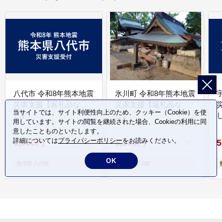
八代市 令和8年熊本地震
氷川町 令和8年熊本地震
災害支援【返礼品な
災害支援【返礼品な
当サイトでは、サイト利便性向上のため、クッキー（Cookie）を使
し】
し】
し
用しています。サイトの閲覧を継続された場合、Cookieの利用に同
意したことものといたします。
詳細については
プライバシーポリシー
をお読みください。
1,000円
5,000円
5
OK
熊本県 八代市
熊本県 氷川町