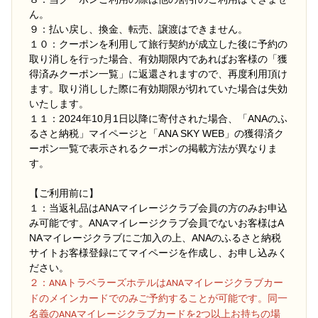
ん。
９：払い戻し、換金、転売、譲渡はできません。
１０：クーポンを利用して旅行契約が成立した後に予約の
取り消しを行った場合、有効期限内であればお客様の「獲
得済みクーポン一覧」に返還されますので、再度利用頂け
ます。取り消しした際に有効期限が切れていた場合は失効
いたします。
１１：2024年10月1日以降に寄付された場合、「ANAのふ
るさと納税」マイページと「ANA SKY WEB」の獲得済ク
ーポン一覧で表示されるクーポンの掲載方法が異なりま
す。
【ご利用前に】
１：当返礼品はANAマイレージクラブ会員の方のみお申込
み可能です。ANAマイレージクラブ会員でないお客様はA
NAマイレージクラブにご加入の上、ANAのふるさと納税
サイトお客様登録にてマイページを作成し、お申し込みく
ださい。
２
：ANAトラベラーズホテルはANAマイレージクラブカー
ドのメインカードでのみご予約することが可能です。同一
名義のANAマイレージクラブカードを2つ以上お持ちの場