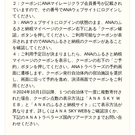
２：クーポンにANAマイレージクラブ会員番号が記載され
ていますので、その番号でANAウェブサイトにログインし
てください。
３：ANAウェブサイトにログインの状態のまま、ANAのふ
るさと納税マイページのクーポン右下にある「クーポン確
認」ボタンを押してください。ご利用可能なクーポンが表
示されますのでANAのふるさと納税のクーポンがあること
を確認してください。
４：ご利用予定日が決まりましたら、ANAのふるさと納税
マイページのクーポンを表示し、クーポンの右下の「ご予
約」ボタンを押してください。ANAトラベラーズの予約画
面に遷移します。クーポン発行自治体内の宿泊施設を選択
し、画面に沿って予約を進め、決済画面でクーポンをご利
用ください。
※2024年10月1日以降、１つの自治体で一度に複数寄付さ
れた場合、クーポン点数の表示方法は「ＡＮＡ ＳＫＹ Ｗ
ＥＢ」と「ＡＮＡのふるさと納税サイト」にて表示方法が
異なります。詳しくはＡＮＡ SKY WEBをご確認頂くか、
下記のＡＮＡトラベラーズ国内ツアーデスクまでお問い合
わせください。