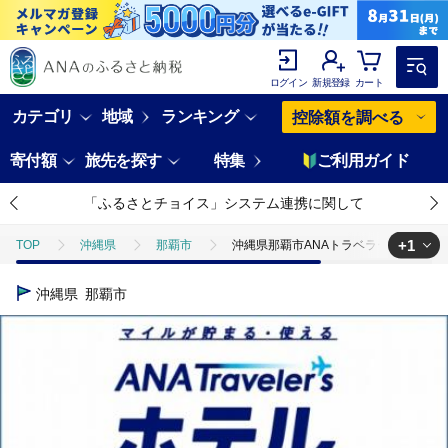
ログイン
新規登録
カート
カテゴリ
地域
ランキング
控除額を調べる
寄付額
旅先を探す
特集
ご利用ガイド
「ふるさとチョイス」システム連携に関して
+1
TOP
沖縄県
那覇市
沖縄県那覇市ANAトラベラーズホテル割引
TOP
ANAオリジナル
ANA関連返礼品
ホテルクーポン
沖縄県
那覇市