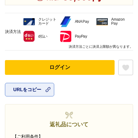
クレジット
Amazon
ANA Pay
カード
Pay
決済方法
d払い
PayPay
決済方法ごとに決済上限額が異なります。
ログイン
URLをコピー
お気に入
返礼品について
【ご利用条件】